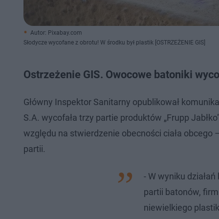
Autor: Pixabay.com
Słodycze wycofane z obrotu! W środku był plastik [OSTRZEŻENIE GIS]
Ostrzeżenie GIS. Owocowe batoniki wyco
Główny Inspektor Sanitarny opublikował komunika
S.A. wycofała trzy partie produktów „Frupp Jabłko”
względu na stwierdzenie obecności ciała obcego 
partii.
- W wyniku działań
partii batonów, fir
niewielkiego plas