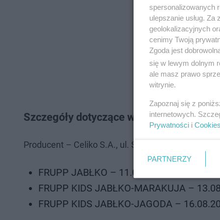
spersonalizowanych re
ulepszanie usług. Za
geolokalizacyjnych or
cenimy Twoją prywatno
Zgoda jest dobrowoln
się w lewym dolnym r
ale masz prawo sprzec
witrynie.
Zapoznaj się z poniż
internetowych. Szcze
Szczegóły dotyczące wycofanych produ
Prywatności
i
Cookie
Producent – Celiko S.A., ul. Św. Antoniego 71, 61
PARTNERZY
FRUPP JABŁKO – 11.08.2021/2/L1G
FRUPP KIDS JABŁKO-MARAKUJA – 13.08
FRUPP KIDS JABŁKO-JAGODA – 16.08.2