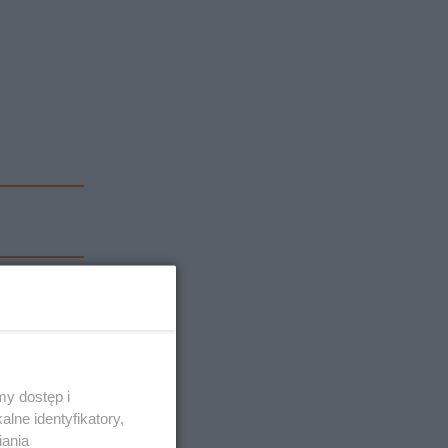
y dostęp i
lne identyfikatory,
iania