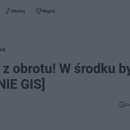
Słuchaj
Wygraj
GIS]
z obrotu! W środku b
NIE GIS]
Do