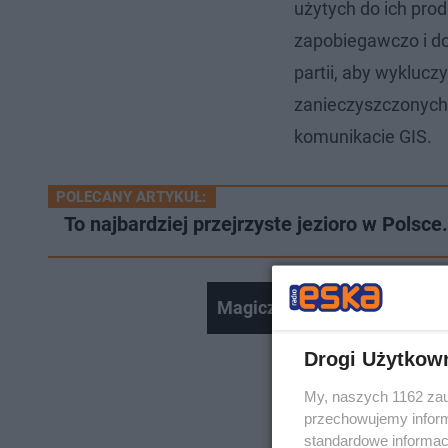
użytych do ich prod
zapobiegawczo i do
partii, aby wyklucz
zanieczyszczonych
komunikacie GIS.
POLECANY ARTYKUŁ:
To najbardziej przejrzyste jezioro w Polsc
Magiczny widok na niebie w 
Drogi Użytkow
My, naszych 1162 zau
przechowujemy informa
standardowe informac