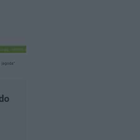
– jagoda”
 do