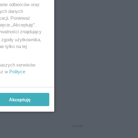
anie odbiorców oraz
nych danych
kacji. Ponieważ
ięcie „Akceptuję”.
ywatności znajdujący
ą zgody użytkownika,
 tylko na tej
 naszych serwisów
esz w
Polityce
Akceptuję