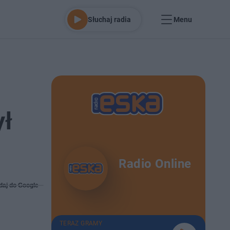
Słuchaj radia
Menu
ył
Radio Online
daj do Google
TERAZ GRAMY