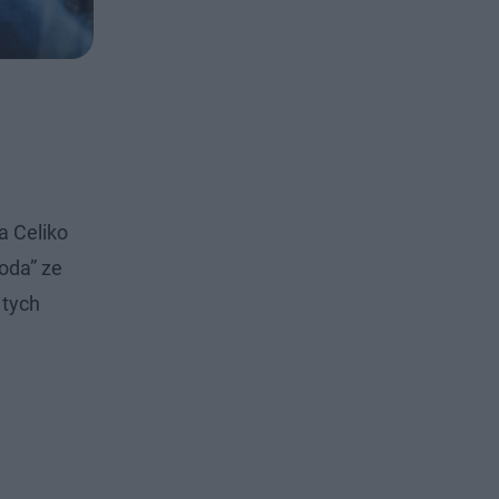
a Celiko
goda” ze
 tych