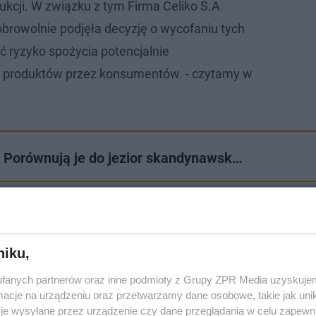
ukcji. W związku z tym Firma Celiko S.A.
browolnie podjęła decyzję o wycofaniu tych
yć ryzyko spożycia potencjalnie
 produktów przez konsumentów. - czytamy w
e. Porównują je do jezior skandynawsk…
lesie Nadleśnictwa Elbląg
niku,
fanych partnerów oraz inne podmioty z Grupy ZPR Media uzyskujem
cje na urządzeniu oraz przetwarzamy dane osobowe, takie jak unika
je wysyłane przez urządzenie czy dane przeglądania w celu zapewn