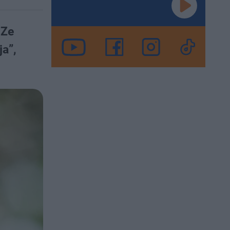
 Ze
ja”,