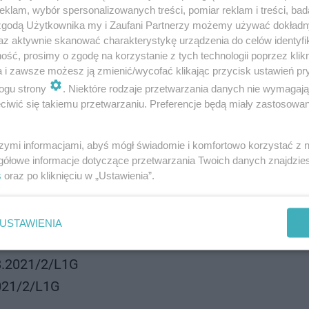
klam, wybór spersonalizowanych treści, pomiar reklam i treści, bad
 zgodą Użytkownika my i Zaufani Partnerzy możemy używać dokład
az aktywnie skanować charakterystykę urządzenia do celów identyfi
ść, prosimy o zgodę na korzystanie z tych technologii poprzez klikn
a i zawsze możesz ją zmienić/wycofać klikając przycisk ustawień pr
ogu strony
. Niektóre rodzaje przetwarzania danych nie wymagaj
iwić się takiemu przetwarzaniu. Preferencje będą miały zastosowanie
szymi informacjami, abyś mógł świadomie i komfortowo korzystać z
gółowe informacje dotyczące przetwarzania Twoich danych znajdzi
któw
s
oraz po kliknięciu w „Ustawienia”.
-359 Poznań
USTAWIENIA
.2021/2/L1G
021/2/L1G