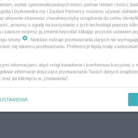
klam, wybór spersonalizowanych treści, pomiar reklam i treści, bad
 zgodą Użytkownika my i Zaufani Partnerzy możemy używać dokład
az aktywnie skanować charakterystykę urządzenia do celów identyfi
ść, prosimy o zgodę na korzystanie z tych technologii poprzez klikn
h odwołania postępowania ws. sprzedaży miejskiej spółki
a i zawsze możesz ją zmienić/wycofać klikając przycisk ustawień pr
ogu strony
. Niektóre rodzaje przetwarzania danych nie wymagaj
L
o
iwić się takiemu przetwarzaniu. Preferencje będą miały zastosowanie
a
d
e
d
szymi informacjami, abyś mógł świadomie i komfortowo korzystać z
:
1
gółowe informacje dotyczące przetwarzania Twoich danych znajdzi
0
s
oraz po kliknięciu w „Ustawienia”.
0
.
0
0
%
USTAWIENIA