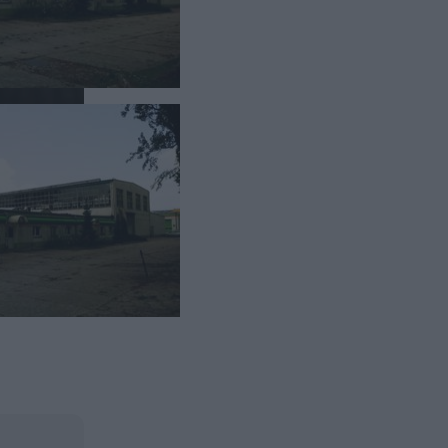
 złotych.
ała