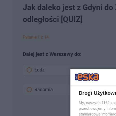
Jak daleko jest z Gdyni d
odległości [QUIZ]
Pytanie 1 z 14
Dalej jest z Warszawy do:
Łodzi
Radomia
Drogi Użytkow
My, naszych 1162 zau
przechowujemy informa
standardowe informac