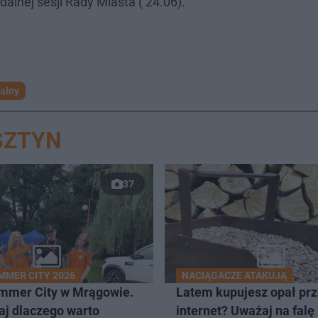
dalnej sesji Rady Miasta ( 24.06).
alny
SZTYN
37
MMER CITY 2026
NACIĄGACZE ATAKUJĄ
mmer City w Mrągowie.
Latem kupujesz opał pr
aj dlaczego warto
internet? Uważaj na falę