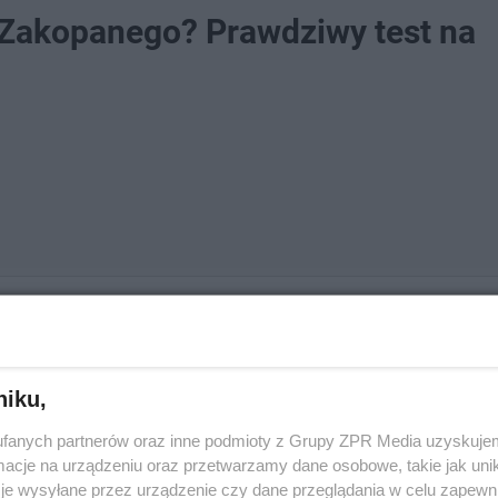
o Zakopanego? Prawdziwy test na
niku,
fanych partnerów oraz inne podmioty z Grupy ZPR Media uzyskujem
cje na urządzeniu oraz przetwarzamy dane osobowe, takie jak unika
Następne pytanie
je wysyłane przez urządzenie czy dane przeglądania w celu zapewn