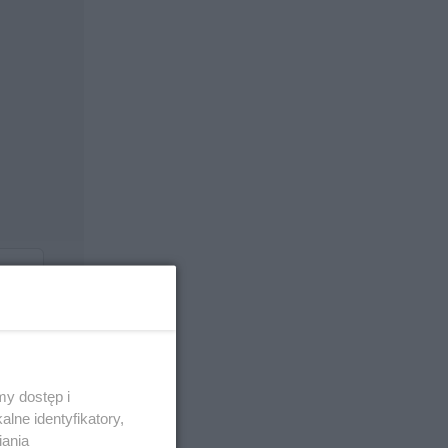
y dostęp i
lne identyfikatory,
iania