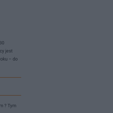
130
cy jest
roku – do
ym ? Tym