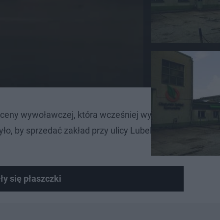
eny wywoławczej, która wcześniej wynosiła 13 milionów
zyło, by sprzedać zakład przy ulicy Lubelskiej. Aukcja zost
y się płaszczki