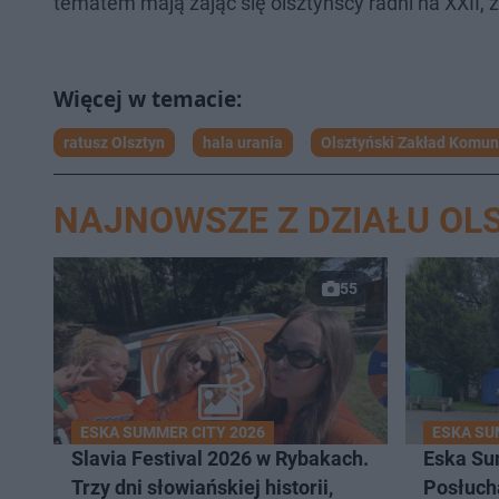
tematem mają zająć się olsztyńscy radni na XXII, z
ratusz Olsztyn
hala urania
Olsztyński Zakład Komun
NAJNOWSZE Z DZIAŁU OL
55
ESKA SUMMER CITY 2026
ESKA SU
Slavia Festival 2026 w Rybakach.
Eska Su
Trzy dni słowiańskiej historii,
Posłuch