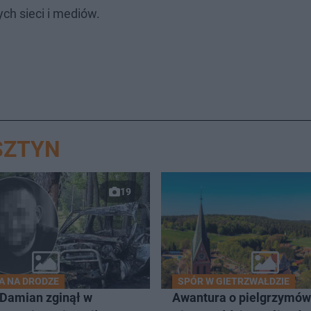
ch sieci i mediów.
SZTYN
19
A NA DRODZE
SPÓR W GIETRZWAŁDZIE
 Damian zginął w
Awantura o pielgrzymów