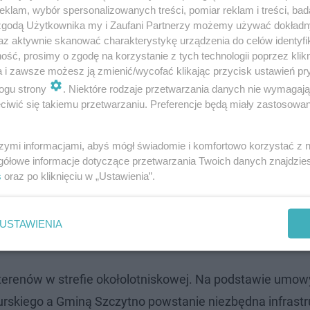
klam, wybór spersonalizowanych treści, pomiar reklam i treści, bad
 zgodą Użytkownika my i Zaufani Partnerzy możemy używać dokład
az aktywnie skanować charakterystykę urządzenia do celów identyfi
ść, prosimy o zgodę na korzystanie z tych technologii poprzez klikn
a i zawsze możesz ją zmienić/wycofać klikając przycisk ustawień pr
ogu strony
. Niektóre rodzaje przetwarzania danych nie wymagaj
iwić się takiemu przetwarzaniu. Preferencje będą miały zastosowanie
szymi informacjami, abyś mógł świadomie i komfortowo korzystać z
gółowe informacje dotyczące przetwarzania Twoich danych znajdzi
 Mazury budowę hali produkcyjnej o powierzchni 1300 m k
s
oraz po kliknięciu w „Ustawienia”.
0 m kw. biur. Konstrukcja hali powstanie w technologii 
dnich lokalizacjach firmy. Nowa inwestycja pozwoli na s
USTAWIENIA
00.
terenów w strefie okołolotniskowej. Na podstawie umow
iego a Gminą Szczytno powstanie niezbędna infrastr