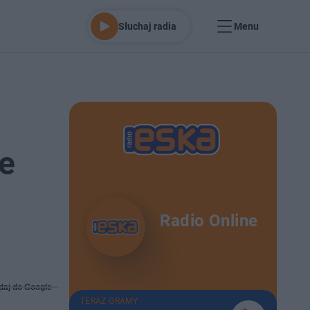
Słuchaj radia
Menu
ie
Radio Online
daj do Google
TERAZ GRAMY