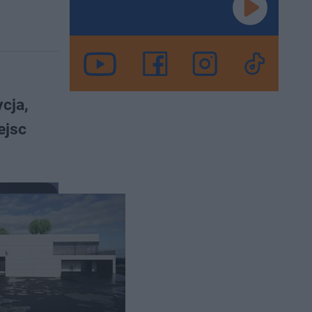
y
cja,
ejsc