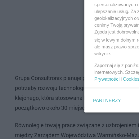
spersonalizowanych re
ulepszanie usług. Za
geolokalizacyjnych or
cenimy Twoją prywatno
Zgoda jest dobrowoln
się w lewym dolnym r
ale masz prawo sprzec
witrynie.
Zapoznaj się z poniż
internetowych. Szcze
Grupa Consultronix planuje przy lotnisku Olsztyn
Prywatności
i
Cookie
potrzeby rozwoju technologii medycznych oraz 110
klejonego, która stosowana była również w poprze
PARTNERZY
początkowo około 30 miejsc pracy, a docelowo - 1
Równolegle trwają prace związane z uzbrojeniem 
między Zarządem Województwa Warmińsko-Mazursk