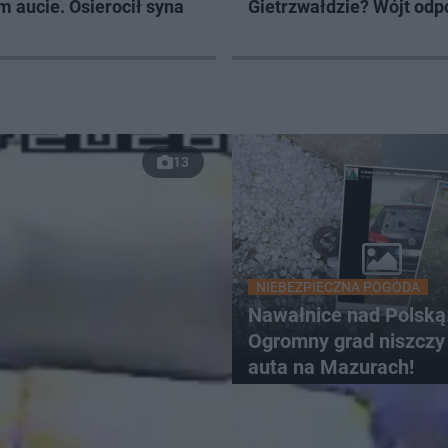
 aucie. Osierocił syna
Gietrzwałdzie? Wójt od
13
NIEBEZPIECZNA POGODA
Nawałnice nad Polską
Ogromny grad niszczy 
auta na Mazurach!