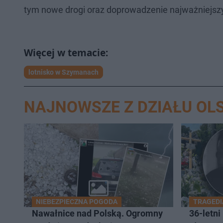
tym nowe drogi oraz doprowadzenie najważniejszy
lotnisko w Szymanach
NAJNOWSZE Z DZIAŁU OL
NIEBEZPIECZNA POGODA
TRAGEDI
Nawałnice nad Polską. Ogromny
36-letni