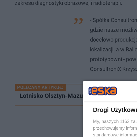
zakresu diagnostyki obrazowej i radioterapii.
- Spółka Consultron
gdzie nasze możliw
docelowo produkcję
lokalizacji, a w Ba
prototypowni - pow
ConsultroniX Krzys
POLECANY ARTYKUŁ:
Lotnisko Olsztyn-Mazury zmienia rozkład 
Drogi Użytkow
My, naszych 1162 zau
przechowujemy informa
standardowe informac