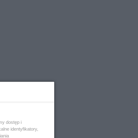
y dostęp i
lne identyfikatory,
iania