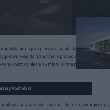
opolska firma jako pierwsza kupiła działkę inwestycyjną
rzygotowuje się do rozpoczęcia procedur związanych z 
wany koszt wyniesie 16 mln zł. Firma planuje, że produk
Cezary Kochalski
dukuje aparaturę okulistyczną i do mikrochirurgii oka, a