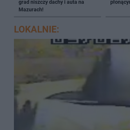
grad niszczy dachy i auta na
płonącym
Mazurach!
LOKALNIE: