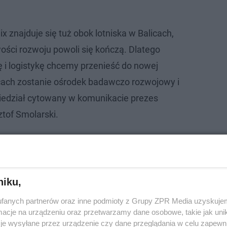
ix znajduje się tuż obok lotniska w Balicach,
ości rozwoju powoli się kończą. Dlatego
 i logistykę chcemy przenieść do nowej
licach zostanie ośrodek badawczo rozwojowy i
iedział cytowany w komunikacie prezes
ztof Smolarski.
lotów na zimę. Dokąd polecimy?
niku,
fanych partnerów oraz inne podmioty z Grupy ZPR Media uzyskujem
cje na urządzeniu oraz przetwarzamy dane osobowe, takie jak unika
je wysyłane przez urządzenie czy dane przeglądania w celu zapewn