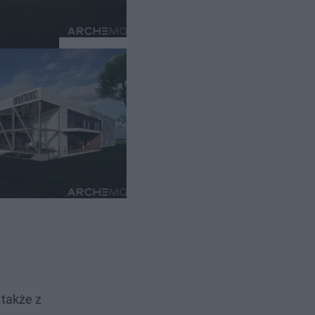
 w strefie
budową
cję na
 także z