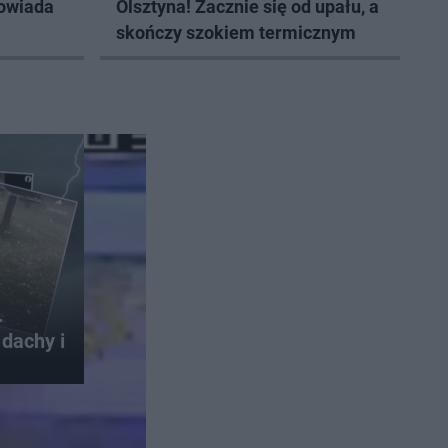
powiada
Olsztyna! Zacznie się od upału, a
skończy szokiem termicznym
.
dachy i