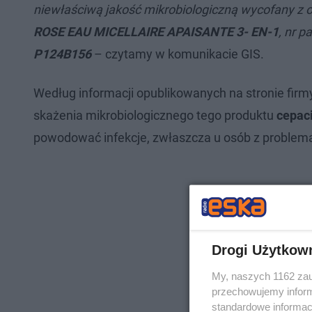
niewłaściwą jakość mikrobiologiczną wycofany z 
ROSE EAU MICELLAIRE APAISANTE 3- EN-1
, nr pa
P124B156
– czytamy w komunikacie GIS.
Według informacji opublikowanych na stronie fir
skażenia mikrobiologicznego tego produktu
cepac
powodować infekcje, zwłaszcza u osób z problem
Drogi Użytkow
My, naszych 1162 zau
przechowujemy informa
standardowe informac