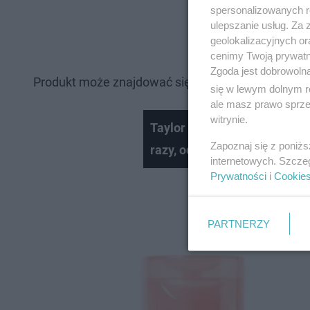
spersonalizowanych re
ulepszanie usług. Za
geolokalizacyjnych or
cenimy Twoją prywatno
Zgoda jest dobrowoln
Produkt może znajdować się w obrocie również na 
się w lewym dolnym r
ale masz prawo sprzec
witrynie.
Taylor Swift zabłysnęła na 
Zapoznaj się z poniż
razy, od cekinów można było
internetowych. Szcze
Prywatności
i
Cookie
PARTNERZY