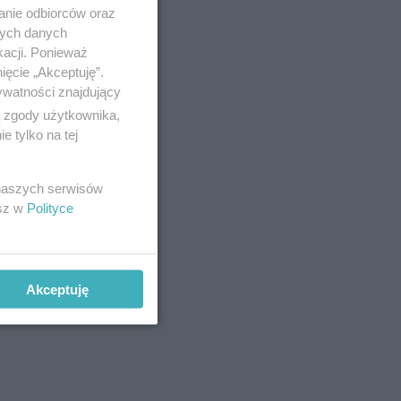
anie odbiorców oraz
nych danych
kacji. Ponieważ
ięcie „Akceptuję”.
ywatności znajdujący
ą zgody użytkownika,
 tylko na tej
 naszych serwisów
esz w
Polityce
Akceptuję