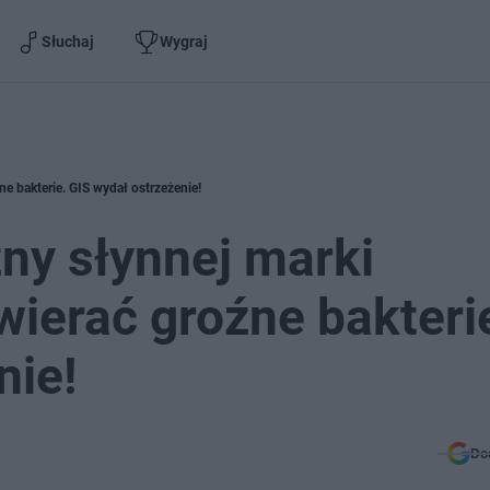
Słuchaj
Wygraj
e bakterie. GIS wydał ostrzeżenie!
ny słynnej marki
ierać groźne bakteri
nie!
Do