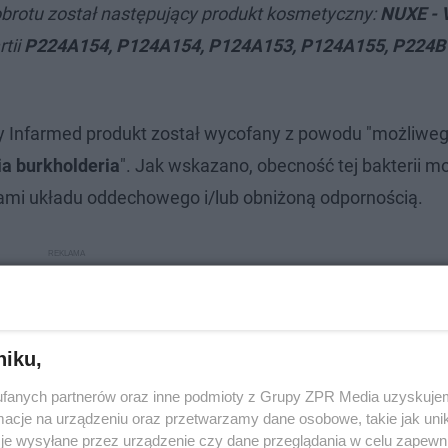
obrotu został następujący produkt kosmetyczny:
NUXE - 
rtii
P224A154, P124A154, P124A153, P124A155, P224B
my Infarmed produkt został wycofany z powodu "możliwe
ia burkholderia
". Jak wskazano, obecność tej bakterii m
ami układu oddechowego i/lub obniżoną odpornością.
niku,
fanych partnerów oraz inne podmioty z Grupy ZPR Media uzyskujem
cje na urządzeniu oraz przetwarzamy dane osobowe, takie jak unika
je wysyłane przez urządzenie czy dane przeglądania w celu zapewn