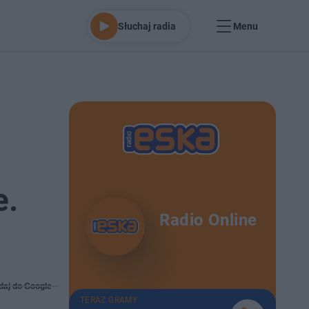
Słuchaj radia
Menu
e.
Radio Online
daj do Google
TERAZ GRAMY