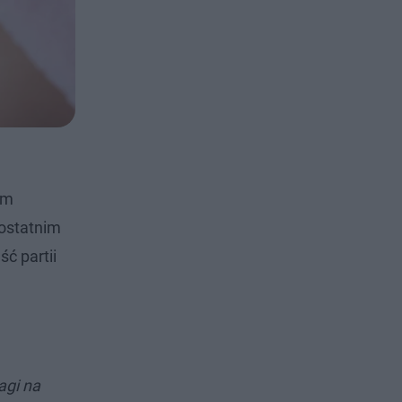
ym
 ostatnim
ć partii
agi na