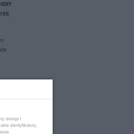
VERY
155,
go
oże
y dostęp i
lne identyfikatory,
iania