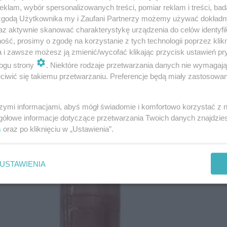
klam, wybór spersonalizowanych treści, pomiar reklam i treści, bad
 zgodą Użytkownika my i Zaufani Partnerzy możemy używać dokład
az aktywnie skanować charakterystykę urządzenia do celów identyfi
ść, prosimy o zgodę na korzystanie z tych technologii poprzez klikn
a i zawsze możesz ją zmienić/wycofać klikając przycisk ustawień pr
terenie Polski.
ogu strony
. Niektóre rodzaje przetwarzania danych nie wymagaj
iwić się takiemu przetwarzaniu. Preferencje będą miały zastosowanie
koncercie w Warszawie. Przebierała się 9
szymi informacjami, abyś mógł świadomie i komfortowo korzystać z
 dostać oczopląsu!
gółowe informacje dotyczące przetwarzania Twoich danych znajdzi
s
oraz po kliknięciu w „Ustawienia”.
USTAWIENIA