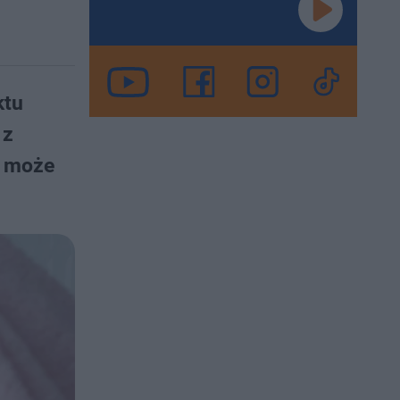
ktu
 z
t może