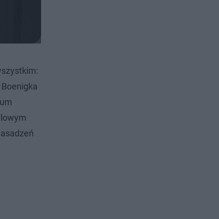
wszystkim:
, Boenigka
trum
ndlowym
 nasadzeń