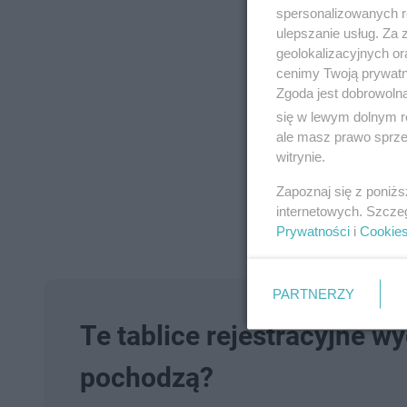
0
0
0
spersonalizowanych re
.
s
s
7
d
d
ulepszanie usług. Za
1
o
o
geolokalizacyjnych or
%
t
p
u
r
cenimy Twoją prywatno
ł
z
Zgoda jest dobrowoln
u
o
d
się w lewym dolnym r
u
ale masz prawo sprzec
witrynie.
Zapoznaj się z poniż
internetowych. Szcze
Prywatności
i
Cookie
PARTNERZY
Te tablice rejestracyjne 
pochodzą?