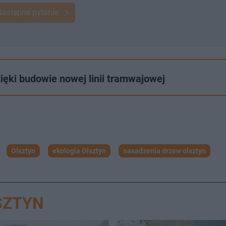
Następne pytanie
ięki budowie nowej linii tramwajowej
Olsztyn
ekologia Olsztyn
nasadzenia drzew olsztyn
SZTYN