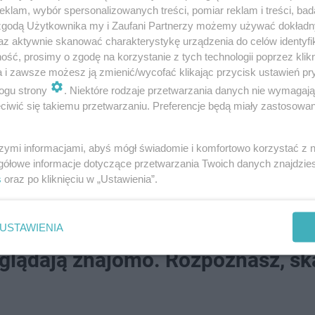
klam, wybór spersonalizowanych treści, pomiar reklam i treści, bad
 zgodą Użytkownika my i Zaufani Partnerzy możemy używać dokład
az aktywnie skanować charakterystykę urządzenia do celów identyfi
ść, prosimy o zgodę na korzystanie z tych technologii poprzez klikn
a i zawsze możesz ją zmienić/wycofać klikając przycisk ustawień pr
ogu strony
. Niektóre rodzaje przetwarzania danych nie wymagaj
iwić się takiemu przetwarzaniu. Preferencje będą miały zastosowanie
szymi informacjami, abyś mógł świadomie i komfortowo korzystać z
gółowe informacje dotyczące przetwarzania Twoich danych znajdzi
s
oraz po kliknięciu w „Ustawienia”.
USTAWIENIA
wyglądają znajomo. Rozpoznasz, s