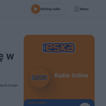
Słuchaj radia
Menu
ę w
Radio Online
daj do Google
TERAZ GRAMY