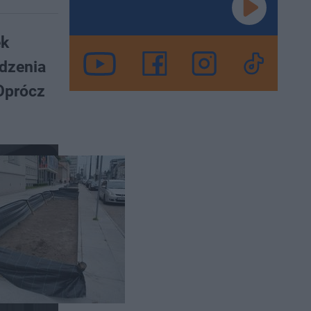
ek
dzenia
Oprócz