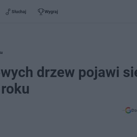
Słuchaj
Wygraj
ku
owych drzew pojawi si
 roku
Do