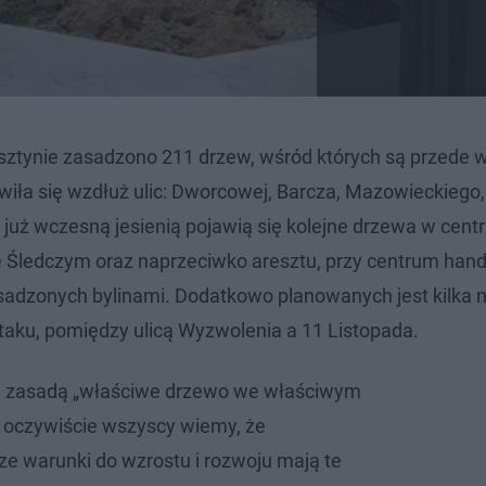
sztynie zasadzono 211 drzew, wśród których są przede 
jawiła się wzdłuż ulic: Dworcowej, Barcza, Mazowieckiego
 a już wczesną jesienią pojawią się kolejne drzewa w cen
e Śledczym oraz naprzeciwko aresztu, przy centrum ha
sadzonych bylinami. Dodatkowo planowanych jest kilka
ptaku, pomiędzy ulicą Wyzwolenia a 11 Listopada.
ką zasadą „właściwe drzewo we właściwym
 oczywiście wszyscy wiemy, że
e warunki do wzrostu i rozwoju mają te