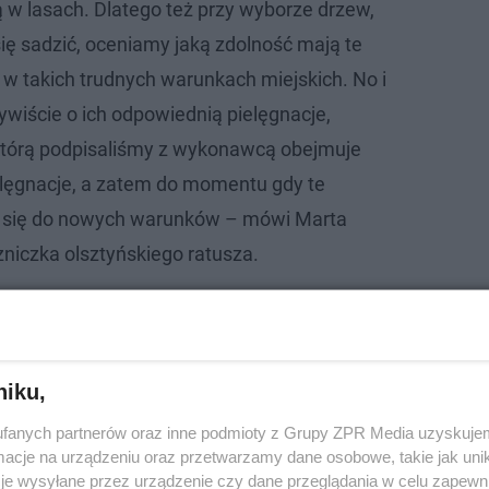
ą w lasach. Dlatego też przy wyborze drzew,
ię sadzić, oceniamy jaką zdolność mają te
i w takich trudnych warunkach miejskich. No i
ywiście o ich odpowiednią pielęgnacje,
órą podpisaliśmy z wykonawcą obejmuje
ielęgnacje, a zatem do momentu gdy te
 się do nowych warunków – mówi Marta
zniczka olsztyńskiego ratusza.
sza opowiada o nasadzeniach w całym mieście
niku,
fanych partnerów oraz inne podmioty z Grupy ZPR Media uzyskujem
cje na urządzeniu oraz przetwarzamy dane osobowe, takie jak unika
je wysyłane przez urządzenie czy dane przeglądania w celu zapewn