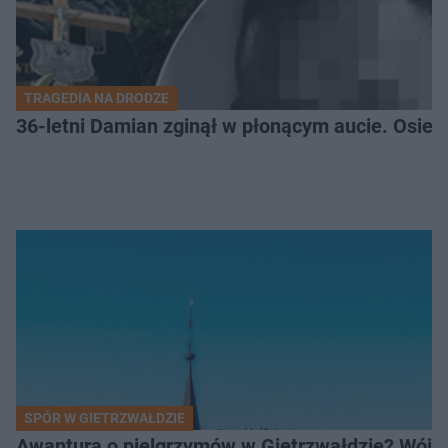
TRAGEDIA NA DRODZE
36-letni Damian zginął w płonącym aucie. Osiero
SPÓR W GIETRZWAŁDZIE
Awantura o pielgrzymów w Gietrzwałdzie? Wójt