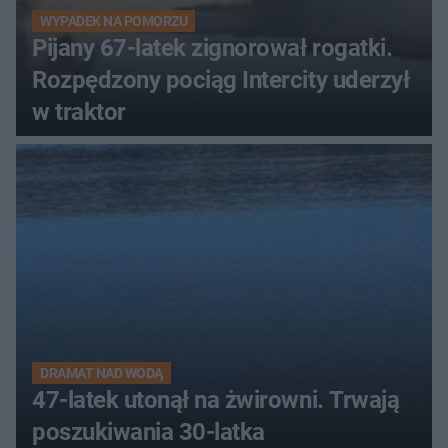
WYPADEK NA POMORZU
Pijany 67-latek zignorował rogatki.
Rozpędzony pociąg Intercity uderzył
w traktor
DRAMAT NAD WODĄ
47-latek utonął na żwirowni. Trwają
poszukiwania 30-latka