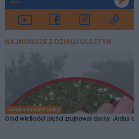
GRAMY
NAJNOWSZE Z DZIAŁU OLSZTYN
NAWAŁNICA NAD POLSKĄ
Grad wielkości pięści zrujnował dachy. Jedna oso