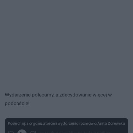
Wydarzenie polecamy, a zdecydowanie więcej w
podcaście!
Posłuchaj: z organizatorami wydarzenia rozmawia Anita Zalewska
L
P
P