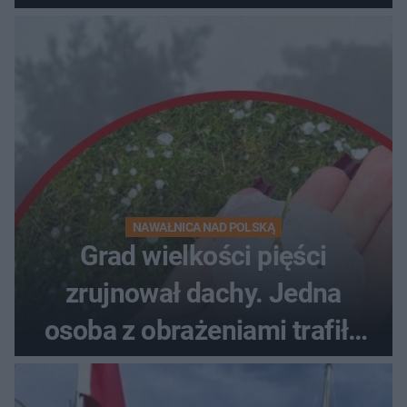
NAWAŁNICA NAD POLSKĄ
Grad wielkości pięści
zrujnował dachy. Jedna
osoba z obrażeniami trafiła
do szpitala