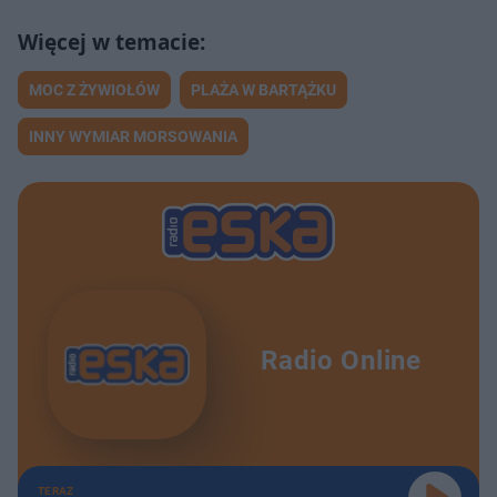
MOC Z ŻYWIOŁÓW
PLAŻA W BARTĄŻKU
INNY WYMIAR MORSOWANIA
Radio Online
TERAZ