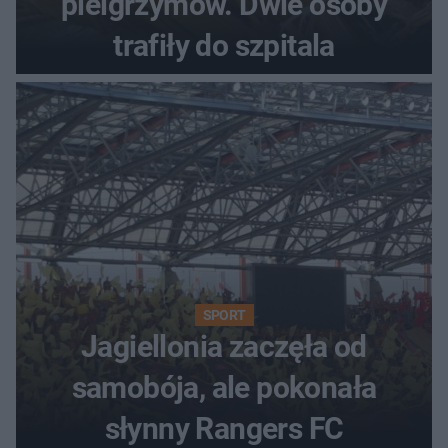
pielgrzymów. Dwie osoby
trafiły do szpitala
SPORT
Jagiellonia zaczęła od
samobója, ale pokonała
słynny Rangers FC