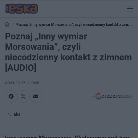
Poznaj „Inny wymiar Morsowania”, czyli niecodzienny kontakt z zimnem
[AUDIO]
Poznaj „Inny wymiar
Morsowania”, czyli
niecodzienny kontakt z zimnem
[AUDIO]
2021-12-17
9:16
Dodaj do Google
aka
Inny wymiar Morsowania. Wydarzenie pod tym