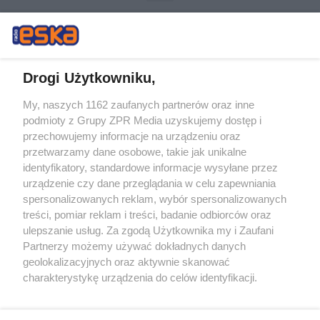
Drogi Użytkowniku,
My, naszych 1162 zaufanych partnerów oraz inne
Żaden utwór zamieszczony w serwisie nie może być powielany i
podmioty z Grupy ZPR Media uzyskujemy dostęp i
rozpowszechniany lub dalej rozpowszechniany w jakikolwiek sposób (w
przechowujemy informacje na urządzeniu oraz
tym także elektroniczny lub mechaniczny) na jakimkolwiek polu
eksploatacji w jakiejkolwiek formie, włącznie z umieszczaniem w
przetwarzamy dane osobowe, takie jak unikalne
Internecie bez pisemnej zgody właściciela praw. Jakiekolwiek użycie lub
identyfikatory, standardowe informacje wysyłane przez
wykorzystanie utworów w całości lub w części z naruszeniem prawa,
tzn. bez właściwej zgody, jest zabronione pod groźbą kary i może być
urządzenie czy dane przeglądania w celu zapewniania
ścigane prawnie.
spersonalizowanych reklam, wybór spersonalizowanych
treści, pomiar reklam i treści, badanie odbiorców oraz
ulepszanie usług. Za zgodą Użytkownika my i Zaufani
Partnerzy możemy używać dokładnych danych
geolokalizacyjnych oraz aktywnie skanować
charakterystykę urządzenia do celów identyfikacji.
Ponieważ cenimy Twoją prywatność, prosimy o zgodę na
O nas
korzystanie z tych technologii poprzez kliknięcie