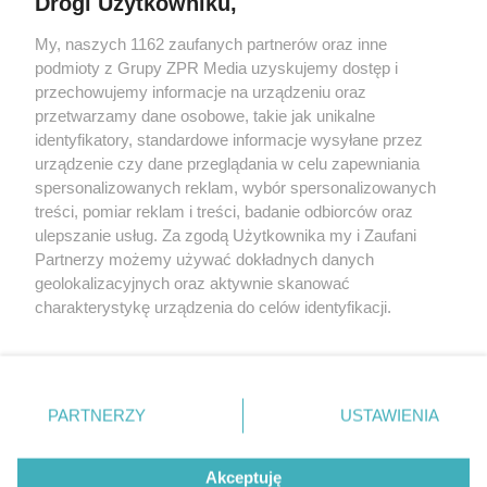
Drogi Użytkowniku,
My, naszych 1162 zaufanych partnerów oraz inne
Żaden utwór zamieszczony w serwisie nie może być powielany i
podmioty z Grupy ZPR Media uzyskujemy dostęp i
rozpowszechniany lub dalej rozpowszechniany w jakikolwiek sposób (w
tym także elektroniczny lub mechaniczny) na jakimkolwiek polu
przechowujemy informacje na urządzeniu oraz
eksploatacji w jakiejkolwiek formie, włącznie z umieszczaniem w
przetwarzamy dane osobowe, takie jak unikalne
Internecie bez pisemnej zgody właściciela praw. Jakiekolwiek użycie lub
identyfikatory, standardowe informacje wysyłane przez
wykorzystanie utworów w całości lub w części z naruszeniem prawa,
tzn. bez właściwej zgody, jest zabronione pod groźbą kary i może być
urządzenie czy dane przeglądania w celu zapewniania
ścigane prawnie.
spersonalizowanych reklam, wybór spersonalizowanych
treści, pomiar reklam i treści, badanie odbiorców oraz
ulepszanie usług. Za zgodą Użytkownika my i Zaufani
Partnerzy możemy używać dokładnych danych
geolokalizacyjnych oraz aktywnie skanować
charakterystykę urządzenia do celów identyfikacji.
Ponieważ cenimy Twoją prywatność, prosimy o zgodę na
O nas
korzystanie z tych technologii poprzez kliknięcie
Informacje prawne
„Akceptuję”. Zgoda jest dobrowolna i zawsze możesz ją
zmienić/wycofać klikając przycisk ustawień prywatności
PARTNERZY
USTAWIENIA
Nasze serwisy
znajdujący się w lewym dolnym rogu strony
. Niektóre
rodzaje przetwarzania danych nie wymagają zgody
© 2026 Grupa ZPR Media
Akceptuję
użytkownika, ale masz prawo sprzeciwić się takiemu