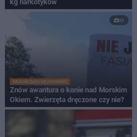
kg narkotyków
22
NIEKOŃCZĄCA SIĘ OPOWIEŚĆ
Znów awantura o konie nad Morskim
Okiem. Zwierzęta dręczone czy nie?