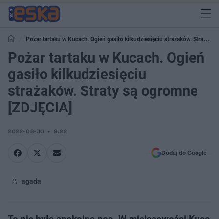
Pożar tartaku w Kucach. Ogień gasiło kilkudziesięciu strażaków. Straty są
ogromne [ZDJĘCIA]
Pożar tartaku w Kucach. Ogień
gasiło kilkudziesięciu
strażaków. Straty są ogromne
[ZDJĘCIA]
2022-08-30
9:22
Dodaj do Google
agada
To nie była spokojna noc. W miejscowości Kuce