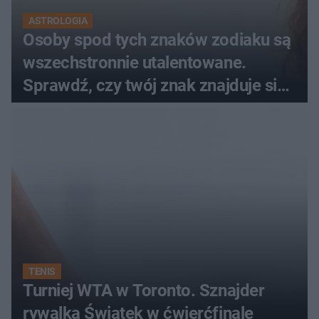
ASTROLOGIA
Osoby spod tych znaków zodiaku są
wszechstronnie utalentowane.
Sprawdź, czy twój znak znajduje się
na liście
TENIS
Turniej WTA w Toronto. Sznajder
rywalką Świątek w ćwierćfinale