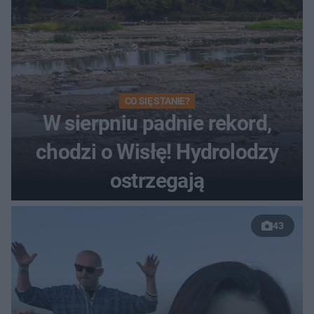
CO SIĘ STANIE?
W sierpniu padnie rekord,
chodzi o Wisłę! Hydrolodzy
ostrzegają
43