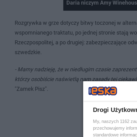
Daria niczym Amy Winehous
Rozgrywka w grze dotyczy bitwy toczonej w alterna
wspomnianego traktatu, po jednej stronie stają 
Rzeczpospolitej, a po drugiej: zabezpieczające o
szwedzkie.
- Mamy nadzieję, że w niedługim czasie zaprezen
którzy osobiście naświetlą nam zasady tej ciekaw
"Zamek Pisz".
Drogi Użytkow
My, naszych 1162 zau
przechowujemy informa
standardowe informac