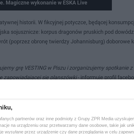
e. Magiczne wykonanie w ESKA Live
tywnej historii. W fikcyjnej potyczce, będącej konsumpc
wojska sojusznicze: korpus dragonów pruskich pod dowó
dwrót (poprzez obronę twierdzy Johannisburg) doborowe 
tujemy grę VESTING w Piszu i zorganizujemy spotkanie z
ie zapowiadającej się planszówki
- informuje profil face
niku,
fanych partnerów oraz inne podmioty z Grupy ZPR Media uzyskujem
cje na urządzeniu oraz przetwarzamy dane osobowe, takie jak unika
je wysyłane przez urządzenie czy dane przeglądania w celu zapewn