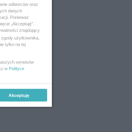
anie odbiorców oraz
nych danych
kacji. Ponieważ
ięcie „Akceptuję”.
ywatności znajdujący
ą zgody użytkownika,
 tylko na tej
 naszych serwisów
esz w
Polityce
Akceptuję