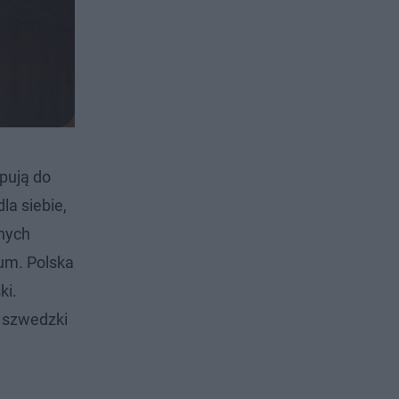
pują do
la siebie,
nych
um. Polska
ki.
p szwedzki