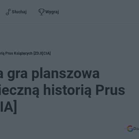
Słuchaj
Wygraj
rią Prus Książęcych [ZDJĘCIA]
a gra planszowa
ieczną historią Prus
IA]
Do