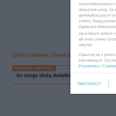
spersonalizowanych re
ulepszanie usług. Za
geolokalizacyjnych or
cenimy Twoją prywatno
Zgoda jest dobrowoln
się w lewym dolnym r
ale masz prawo sprzec
witrynie.
Źródło: Facebook "Zamek Pisz"
Zapoznaj się z poniż
internetowych. Szcze
Prywatności
i
Cookie
POLECANY ARTYKUŁ:
Do czego służą dodatkowe dziurki w tramp
PARTNERZY