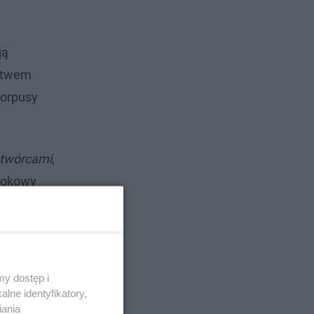
ją
dztwem
korpusy
 twórcami,
bookowy
y dostęp i
lne identyfikatory,
iania