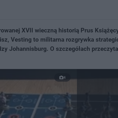
rowanej XVII wieczną historią Prus Książęc
sz, Vesting to militarna rozgrywka strateg
dzy Johannisburg. O szczegółach przeczyt
4