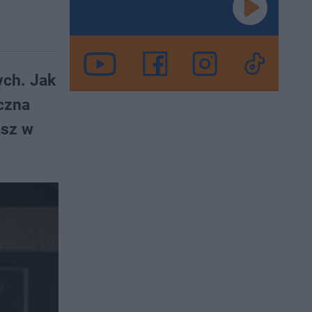
ych. Jak
iczna
asz w