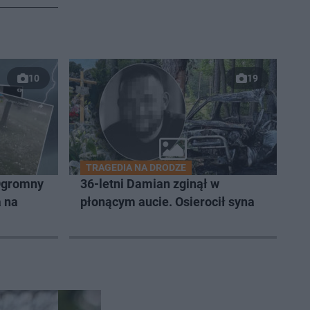
10
19
TRAGEDIA NA DRODZE
Ogromny
36-letni Damian zginął w
a na
płonącym aucie. Osierocił syna