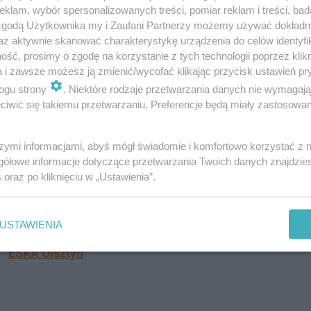
klam, wybór spersonalizowanych treści, pomiar reklam i treści, bad
 zgodą Użytkownika my i Zaufani Partnerzy możemy używać dokład
az aktywnie skanować charakterystykę urządzenia do celów identyfi
ść, prosimy o zgodę na korzystanie z tych technologii poprzez klikn
a i zawsze możesz ją zmienić/wycofać klikając przycisk ustawień pr
ogu strony
. Niektóre rodzaje przetwarzania danych nie wymagaj
iwić się takiemu przetwarzaniu. Preferencje będą miały zastosowanie
szymi informacjami, abyś mógł świadomie i komfortowo korzystać z
gółowe informacje dotyczące przetwarzania Twoich danych znajdzi
s
oraz po kliknięciu w „Ustawienia”.
kach? Na pewno nie do wietrzenia stóp! …
USTAWIENIA
ESKA Olsztyn