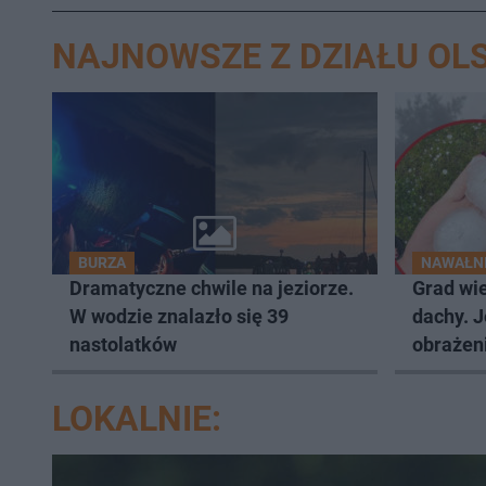
NAJNOWSZE Z DZIAŁU OL
BURZA
NAWAŁNI
Dramatyczne chwile na jeziorze.
Grad wie
W wodzie znalazło się 39
dachy. 
nastolatków
obrażeni
LOKALNIE: