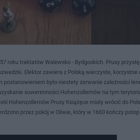
57 roku traktatów Walewsko - Bydgoskich. Prusy przystę
zwedzki. Elektor zawiera z Polską wieczyste, korzystne d
 postanowieniem było niestety zerwanie zależności len
uzyskanie suwerenności Hohenzollernów na tym terytori
stii Hohenzollernów Prusy Książęce miały wrócić do Pols
rdzono przez pokój w Oliwie, który w 1660 kończy poto