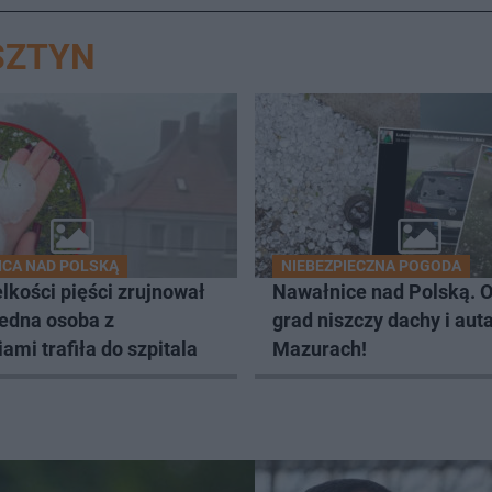
SZTYN
CA NAD POLSKĄ
NIEBEZPIECZNA POGODA
lkości pięści zrujnował
Nawałnice nad Polską. 
Jedna osoba z
grad niszczy dachy i aut
ami trafiła do szpitala
Mazurach!