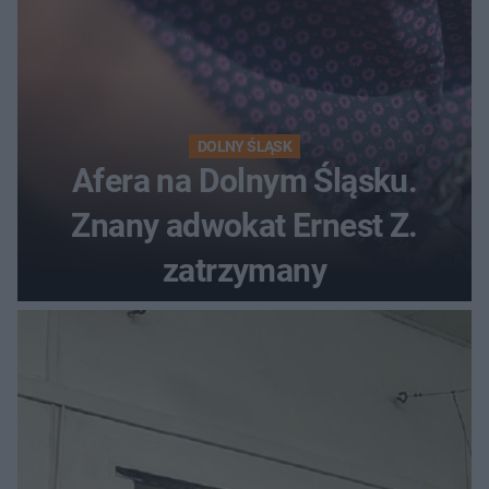
DOLNY ŚLĄSK
Afera na Dolnym Śląsku.
Znany adwokat Ernest Z.
zatrzymany