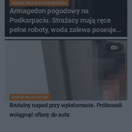
NAWAŁNICE NA PODKARPACIU
Armagedon pogodowy na
Podkarpaciu. Strażacy mają ręce
pełne roboty, woda zalewa posesje i
budynki
5
NAPAD NA OCHOCIE
Brutalny napad przy wpłatomacie. Próbowali
wciągnąć ofiarę do auta