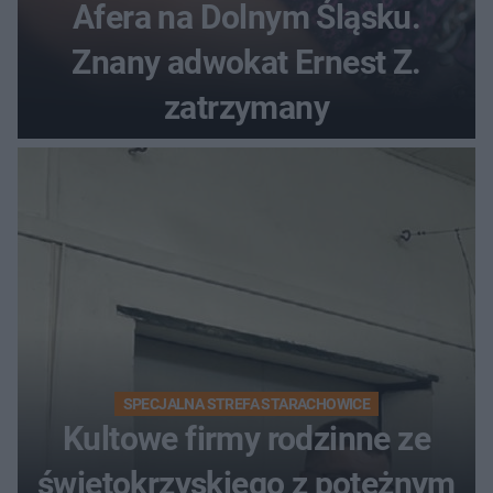
Afera na Dolnym Śląsku.
Znany adwokat Ernest Z.
zatrzymany
SPECJALNA STREFA STARACHOWICE
Kultowe firmy rodzinne ze
świętokrzyskiego z potężnym