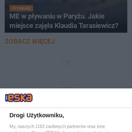
PŁYWANIE
ME w pływaniu w Paryżu. Jakie
miejsce zajęła Klaudia Tarasiewicz?
ZOBACZ WIĘCEJ
Drogi Użytkowniku,
My, naszych 1162 zaufanych partnerów oraz inne