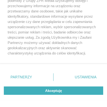
podmioty z Grupy ZPR Media uzyskujemy dostęp i
przechowujemy informacje na urządzeniu oraz
przetwarzamy dane osobowe, takie jak unikalne
identyfikatory, standardowe informacje wysyłane przez
urządzenie czy dane przeglądania w celu zapewniania
spersonalizowanych reklam, wybór spersonalizowanych
treści, pomiar reklam i treści, badanie odbiorców oraz
ulepszanie usług. Za zgodą Użytkownika my i Zaufani
Partnerzy możemy używać dokładnych danych
geolokalizacyjnych oraz aktywnie skanować
charakterystykę urządzenia do celów identyfikacji.
Ponieważ cenimy Twoją prywatność, prosimy o zgodę na
korzystanie z tych technologii poprzez kliknięcie
Żaden utwór zamieszczony w serwisie nie może być powielany i
„Akceptuję”. Zgoda jest dobrowolna i zawsze możesz ją
rozpowszechniany lub dalej rozpowszechniany w jakikolwiek sposób (w
tym także elektroniczny lub mechaniczny) na jakimkolwiek polu
zmienić/wycofać klikając przycisk ustawień prywatności
PARTNERZY
USTAWIENIA
eksploatacji w jakiejkolwiek formie, włącznie z umieszczaniem w
znajdujący się w lewym dolnym rogu strony
. Niektóre
Internecie bez pisemnej zgody właściciela praw. Jakiekolwiek użycie lub
wykorzystanie utworów w całości lub w części z naruszeniem prawa,
rodzaje przetwarzania danych nie wymagają zgody
tzn. bez właściwej zgody, jest zabronione pod groźbą kary i może być
Akceptuję
użytkownika, ale masz prawo sprzeciwić się takiemu
ścigane prawnie.
przetwarzaniu. Preferencje będą miały zastosowanie tylko
na tej witrynie.