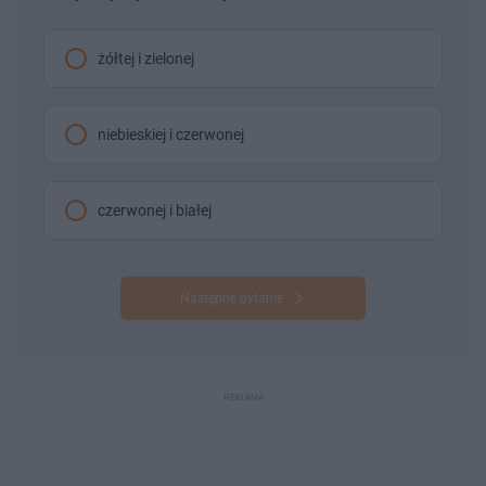
żółtej i zielonej
niebieskiej i czerwonej
czerwonej i białej
Następne pytanie