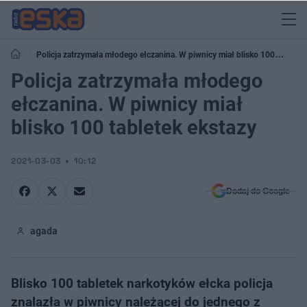
Policja zatrzymała młodego ełczanina. W piwnicy miał blisko 100
tabletek ekstazy
Policja zatrzymała młodego
ełczanina. W piwnicy miał
blisko 100 tabletek ekstazy
2021-03-03
10:12
Dodaj do Google
agada
Blisko 100 tabletek narkotyków ełcka policja
znalazła w piwnicy należącej do jednego z