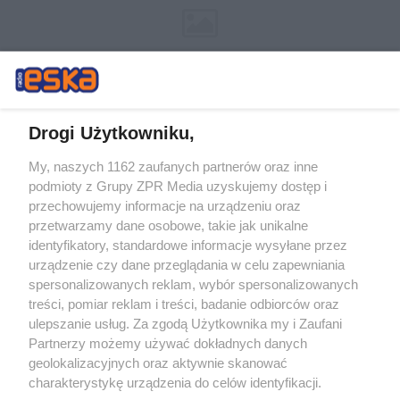
Drogi Użytkowniku,
My, naszych 1162 zaufanych partnerów oraz inne
Żaden utwór zamieszczony w serwisie nie może być powielany i
podmioty z Grupy ZPR Media uzyskujemy dostęp i
rozpowszechniany lub dalej rozpowszechniany w jakikolwiek sposób (w
tym także elektroniczny lub mechaniczny) na jakimkolwiek polu
przechowujemy informacje na urządzeniu oraz
eksploatacji w jakiejkolwiek formie, włącznie z umieszczaniem w
przetwarzamy dane osobowe, takie jak unikalne
Internecie bez pisemnej zgody właściciela praw. Jakiekolwiek użycie lub
identyfikatory, standardowe informacje wysyłane przez
wykorzystanie utworów w całości lub w części z naruszeniem prawa,
tzn. bez właściwej zgody, jest zabronione pod groźbą kary i może być
urządzenie czy dane przeglądania w celu zapewniania
ścigane prawnie.
spersonalizowanych reklam, wybór spersonalizowanych
treści, pomiar reklam i treści, badanie odbiorców oraz
ulepszanie usług. Za zgodą Użytkownika my i Zaufani
Partnerzy możemy używać dokładnych danych
geolokalizacyjnych oraz aktywnie skanować
charakterystykę urządzenia do celów identyfikacji.