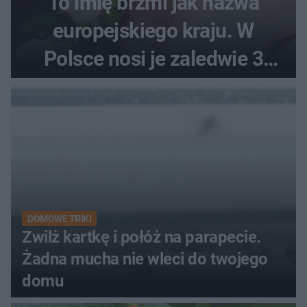
To imię brzmi jak nazwa
europejskiego kraju. W
Polsce nosi je zaledwie 3
kobiety
DOMOWE TRIKI
Zwilż kartkę i połóż na parapecie.
Żadna mucha nie wleci do twojego
domu