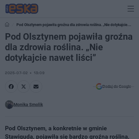
Pod Olsztynem pojawiła groźna dla zdrowia roślina. „Nie dotykajcie
nawet liści”
Pod Olsztynem pojawiła groźna
dla zdrowia roślina. „Nie
dotykajcie nawet liści”
2025-07-02
13:09
Dodaj do Google
Monika Smolik
Pod Olsztynem, a konkretnie w gminie
Stawiguda, pojawiła się bardzo groźna roślina,