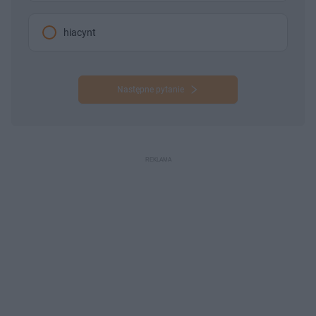
hiacynt
Następne pytanie