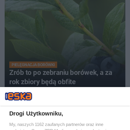
PIELĘGNACJA BORÓWKI
Zrób to po zebraniu borówek, a za
rok zbiory będą obfite
Drogi Użytkowniku,
My, naszych 1162 zaufanych partnerów oraz inne