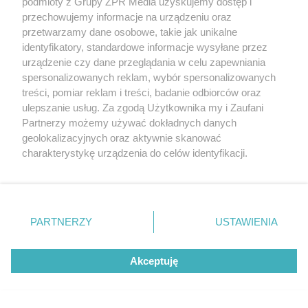
podmioty z Grupy ZPR Media uzyskujemy dostęp i
przechowujemy informacje na urządzeniu oraz
przetwarzamy dane osobowe, takie jak unikalne
identyfikatory, standardowe informacje wysyłane przez
urządzenie czy dane przeglądania w celu zapewniania
ZAKUPY
spersonalizowanych reklam, wybór spersonalizowanych
Jesień w Pepco! Stylowe kubki i
treści, pomiar reklam i treści, badanie odbiorców oraz
dodatki w świetnych cenach
ulepszanie usług. Za zgodą Użytkownika my i Zaufani
Partnerzy możemy używać dokładnych danych
geolokalizacyjnych oraz aktywnie skanować
ZOBACZ WIĘCEJ
charakterystykę urządzenia do celów identyfikacji.
Ponieważ cenimy Twoją prywatność, prosimy o zgodę na
korzystanie z tych technologii poprzez kliknięcie
„Akceptuję”. Zgoda jest dobrowolna i zawsze możesz ją
zmienić/wycofać klikając przycisk ustawień prywatności
PARTNERZY
USTAWIENIA
znajdujący się w lewym dolnym rogu strony
. Niektóre
rodzaje przetwarzania danych nie wymagają zgody
Akceptuję
użytkownika, ale masz prawo sprzeciwić się takiemu
przetwarzaniu. Preferencje będą miały zastosowanie tylko
na tej witrynie.