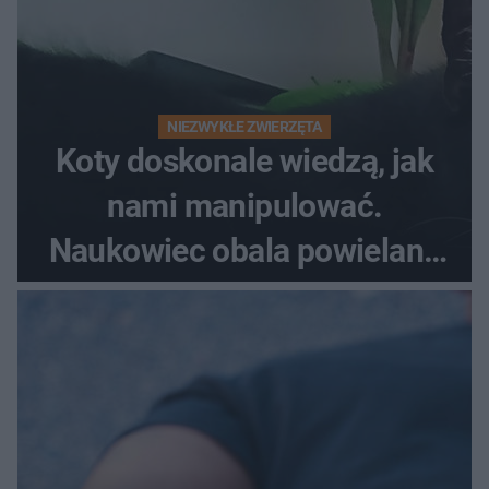
NIEZWYKŁE ZWIERZĘTA
Koty doskonale wiedzą, jak
nami manipulować.
Naukowiec obala powielane
od lat mity na ich temat