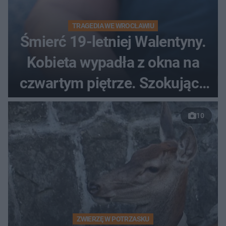
TRAGEDIA WE WROCŁAWIU
Śmierć 19-letniej Walentyny.
Kobieta wypadła z okna na
czwartym piętrze. Szokujące
nagranie trafiło do sieci
10
ZWIERZĘ W POTRZASKU