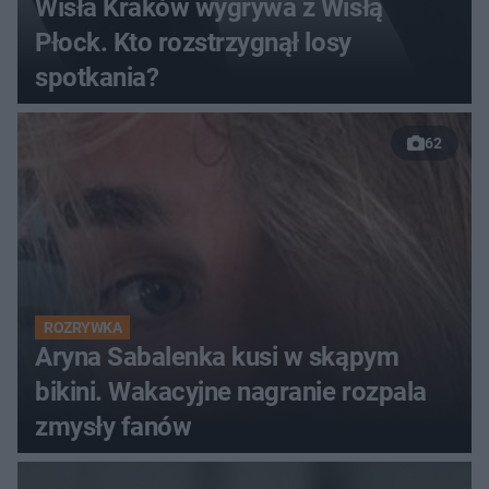
Wisła Kraków wygrywa z Wisłą
Płock. Kto rozstrzygnął losy
spotkania?
62
ROZRYWKA
Aryna Sabalenka kusi w skąpym
bikini. Wakacyjne nagranie rozpala
zmysły fanów