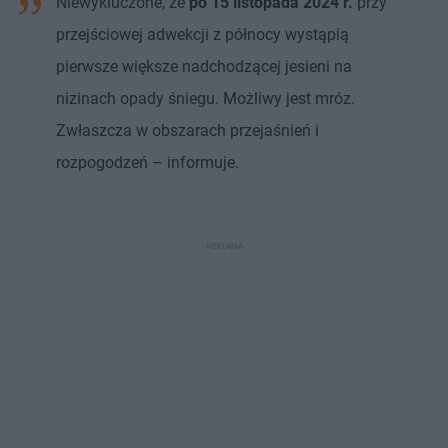
Niewykluczone, że
po 15 listopada 2024 r.
przy
przejściowej adwekcji z północy wystąpią
pierwsze większe nadchodzącej jesieni na
nizinach opady śniegu. Możliwy jest mróz.
Zwłaszcza w obszarach przejaśnień i
rozpogodzeń – informuje.