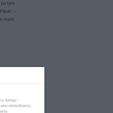
 (w tym
"Pikok" –
ów marki
y dostęp i
lne identyfikatory,
iania