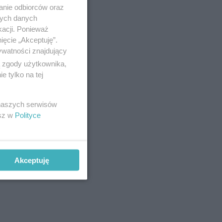
anie odbiorców oraz
nych danych
kacji. Ponieważ
ięcie „Akceptuję”.
ywatności znajdujący
ą zgody użytkownika,
 tylko na tej
 naszych serwisów
esz w
Polityce
Akceptuję