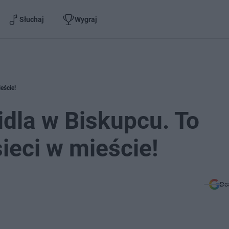
Słuchaj
Wygraj
eście!
dla w Biskupcu. To
sieci w mieście!
Do