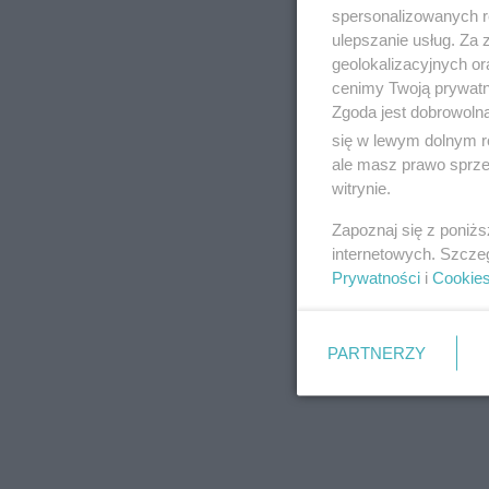
spersonalizowanych re
jednocześnie nowe 
ulepszanie usług. Za
Lidl Polska jako o
geolokalizacyjnych or
pracownikom atrak
cenimy Twoją prywatno
Zgoda jest dobrowoln
handlu, szeroki pa
się w lewym dolnym r
możliwość rozwoj
ale masz prawo sprzec
witrynie.
Robaszkiewicz, Dyre
Polska.
Zapoznaj się z poniż
internetowych. Szcze
Prywatności
i
Cookie
PARTNERZY