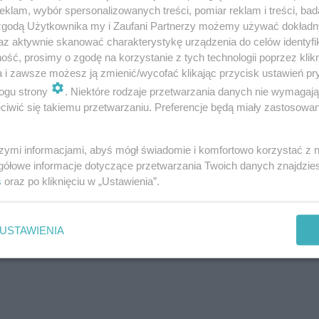
klam, wybór spersonalizowanych treści, pomiar reklam i treści, bad
miejsca pracy dla lokalnych społeczności.
 zgodą Użytkownika my i Zaufani Partnerzy możemy używać dokład
dpowiedzialny pracodawca, zapewnia swoim
az aktywnie skanować charakterystykę urządzenia do celów identyfi
cyjne i jedne z najwyższych wynagrodzeń w
ść, prosimy o zgodę na korzystanie z tych technologii poprzez klikn
a i zawsze możesz ją zmienić/wycofać klikając przycisk ustawień pr
kiet benefitów pozapłacowych oraz
ogu strony
. Niektóre rodzaje przetwarzania danych nie wymagaj
u zawodowego – podsumowuje Aleksandra
iwić się takiemu przetwarzaniu. Preferencje będą miały zastosowanie
ktorka ds. Corporate Affairs i CSR w Lidl
szymi informacjami, abyś mógł świadomie i komfortowo korzystać z
gółowe informacje dotyczące przetwarzania Twoich danych znajdzi
s
oraz po kliknięciu w „Ustawienia”.
USTAWIENIA