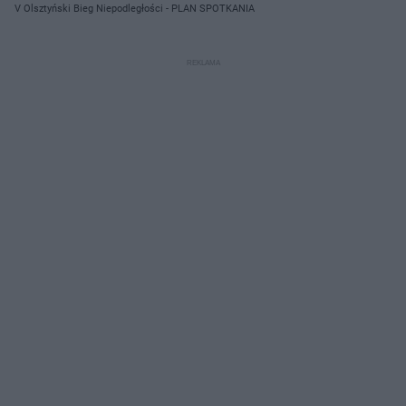
"Horus"/ Materiały prasowe
V Olsztyński Bieg Niepodległości - PLAN SPOTKANIA