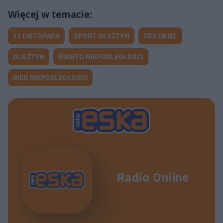
11 LISTOPADA
SPORT OLSZTYN
CRS UKIEL
OLSZTYN
ŚWIĘTO NIEPODLEGŁOŚCI
BIEG NIEPODLEGŁOŚCI
Radio Online