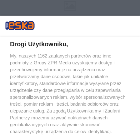
Drogi Użytkowniku,
My, naszych 1162 zaufanych partnerów oraz inne
Żaden utwór zamieszczony w serwisie nie może być powielany i
podmioty z Grupy ZPR Media uzyskujemy dostęp i
rozpowszechniany lub dalej rozpowszechniany w jakikolwiek sposób (w
tym także elektroniczny lub mechaniczny) na jakimkolwiek polu
przechowujemy informacje na urządzeniu oraz
eksploatacji w jakiejkolwiek formie, włącznie z umieszczaniem w
przetwarzamy dane osobowe, takie jak unikalne
Internecie bez pisemnej zgody właściciela praw. Jakiekolwiek użycie lub
identyfikatory, standardowe informacje wysyłane przez
wykorzystanie utworów w całości lub w części z naruszeniem prawa,
tzn. bez właściwej zgody, jest zabronione pod groźbą kary i może być
urządzenie czy dane przeglądania w celu zapewniania
ścigane prawnie.
spersonalizowanych reklam, wybór spersonalizowanych
treści, pomiar reklam i treści, badanie odbiorców oraz
ulepszanie usług. Za zgodą Użytkownika my i Zaufani
Partnerzy możemy używać dokładnych danych
geolokalizacyjnych oraz aktywnie skanować
charakterystykę urządzenia do celów identyfikacji.
Ponieważ cenimy Twoją prywatność, prosimy o zgodę na
O nas