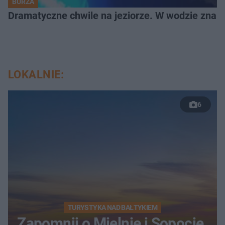
BURZA
Dramatyczne chwile na jeziorze. W wodzie znala
LOKALNIE:
6
TURYSTYKA NAD BAŁTYKIEM
Zapomnij o Mielnie i Sopocie.