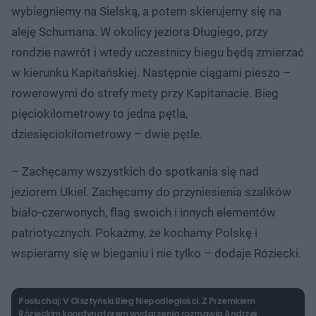
wybiegniemy na Sielską, a potem skierujemy się na
aleję Schumana. W okolicy jeziora Długiego, przy
rondzie nawrót i wtedy uczestnicy biegu będą zmierzać
w kierunku Kapitańskiej. Następnie ciągami pieszo –
rowerowymi do strefy mety przy Kapitanacie. Bieg
pięciokilometrowy to jedna pętla,
dziesięciokilometrowy – dwie pętle.
– Zachęcamy wszystkich do spotkania się nad
jeziorem Ukiel. Zachęcamy do przyniesienia szalików
biało-czerwonych, flag swoich i innych elementów
patriotycznych. Pokażmy, że kochamy Polskę i
wspieramy się w bieganiu i nie tylko – dodaje Róziecki.
Posłuchaj: V Olsztyński Bieg Niepodległości. Z Przemkiem
Rózieckim koordynatorem wydarzenia rozmawia Andrzej