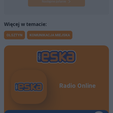
Następne pytanie
OLSZTYN
KOMUNIKACJA MIEJSKA
Radio Online