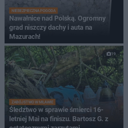
NIEBEZPIECZNA POGODA
Nawałnice nad Polską. Ogromny
grad niszczy dachy i auta na
Mazurach!
19
ZABÓJSTWO W MŁAWIE
Śledztwo w sprawie śmierci 16-
letniej Mai na finiszu. Bartosz G. z
ostatecznymi zarzutami