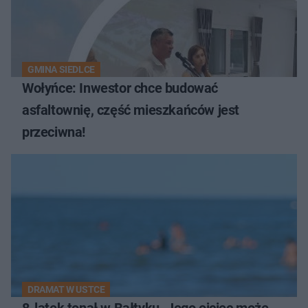
GMINA SIEDLCE
Wołyńce: Inwestor chce budować
asfaltownię, część mieszkańców jest
przeciwna!
DRAMAT W USTCE
8-latek tonął w Bałtyku. Jego ojciec może