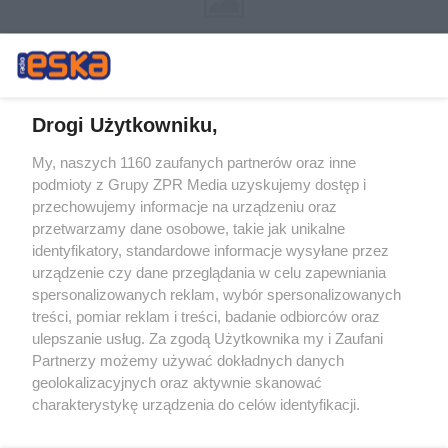
Drogi Użytkowniku,
My, naszych 1160 zaufanych partnerów oraz inne
Żaden utwór zamieszczony w serwisie nie może być powielany i
podmioty z Grupy ZPR Media uzyskujemy dostęp i
rozpowszechniany lub dalej rozpowszechniany w jakikolwiek sposób (w
tym także elektroniczny lub mechaniczny) na jakimkolwiek polu
przechowujemy informacje na urządzeniu oraz
eksploatacji w jakiejkolwiek formie, włącznie z umieszczaniem w
przetwarzamy dane osobowe, takie jak unikalne
Internecie bez pisemnej zgody właściciela praw. Jakiekolwiek użycie lub
identyfikatory, standardowe informacje wysyłane przez
wykorzystanie utworów w całości lub w części z naruszeniem prawa,
tzn. bez właściwej zgody, jest zabronione pod groźbą kary i może być
urządzenie czy dane przeglądania w celu zapewniania
ścigane prawnie.
spersonalizowanych reklam, wybór spersonalizowanych
treści, pomiar reklam i treści, badanie odbiorców oraz
ulepszanie usług. Za zgodą Użytkownika my i Zaufani
Partnerzy możemy używać dokładnych danych
geolokalizacyjnych oraz aktywnie skanować
charakterystykę urządzenia do celów identyfikacji.
Ponieważ cenimy Twoją prywatność, prosimy o zgodę na
O nas
korzystanie z tych technologii poprzez kliknięcie