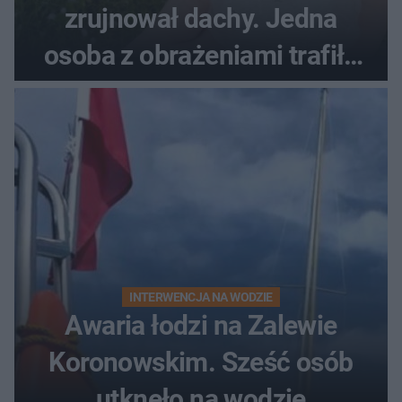
zrujnował dachy. Jedna
osoba z obrażeniami trafiła
do szpitala
INTERWENCJA NA WODZIE
Awaria łodzi na Zalewie
Koronowskim. Sześć osób
utknęło na wodzie