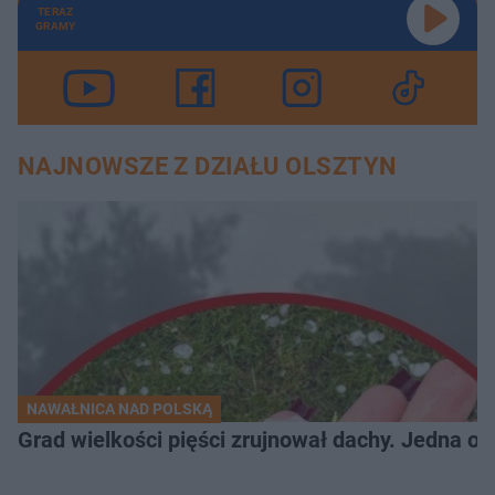
TERAZ
GRAMY
NAJNOWSZE Z DZIAŁU OLSZTYN
NAWAŁNICA NAD POLSKĄ
Grad wielkości pięści zrujnował dachy. Jedna oso