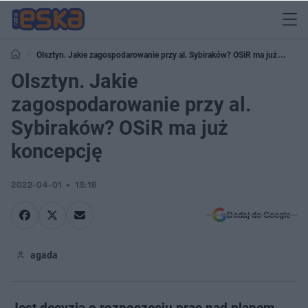
Olsztyn. Jakie zagospodarowanie przy al. Sybiraków? OSiR ma już
koncepcję
Olsztyn. Jakie
zagospodarowanie przy al.
Sybiraków? OSiR ma już
koncepcję
2022-04-01
13:16
Dodaj do Google
agada
Jest decyzja o rozpoczęciu prac nad planem