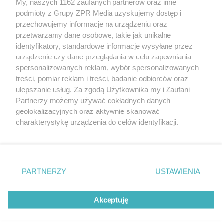
My, naszych 1162 zaufanych partnerów oraz inne
Żaden utwór zamieszczony w serwisie nie może być powielany i
podmioty z Grupy ZPR Media uzyskujemy dostęp i
rozpowszechniany lub dalej rozpowszechniany w jakikolwiek sposób (w
przechowujemy informacje na urządzeniu oraz
tym także elektroniczny lub mechaniczny) na jakimkolwiek polu
eksploatacji w jakiejkolwiek formie, włącznie z umieszczaniem w
przetwarzamy dane osobowe, takie jak unikalne
Internecie bez pisemnej zgody właściciela praw. Jakiekolwiek użycie lub
identyfikatory, standardowe informacje wysyłane przez
wykorzystanie utworów w całości lub w części z naruszeniem prawa,
tzn. bez właściwej zgody, jest zabronione pod groźbą kary i może być
urządzenie czy dane przeglądania w celu zapewniania
ścigane prawnie.
spersonalizowanych reklam, wybór spersonalizowanych
treści, pomiar reklam i treści, badanie odbiorców oraz
ulepszanie usług. Za zgodą Użytkownika my i Zaufani
Partnerzy możemy używać dokładnych danych
geolokalizacyjnych oraz aktywnie skanować
charakterystykę urządzenia do celów identyfikacji.
Ponieważ cenimy Twoją prywatność, prosimy o zgodę na
O nas
korzystanie z tych technologii poprzez kliknięcie
Informacje prawne
„Akceptuję”. Zgoda jest dobrowolna i zawsze możesz ją
zmienić/wycofać klikając przycisk ustawień prywatności
PARTNERZY
USTAWIENIA
Nasze serwisy
znajdujący się w lewym dolnym rogu strony
. Niektóre
rodzaje przetwarzania danych nie wymagają zgody
© 2026 Grupa ZPR Media
Akceptuję
użytkownika, ale masz prawo sprzeciwić się takiemu
przetwarzaniu. Preferencje będą miały zastosowanie tylko
na tej witrynie.