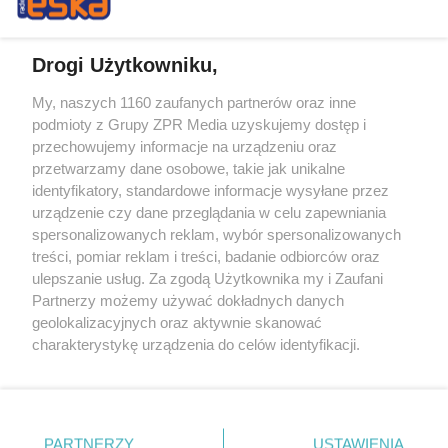
Drogi Użytkowniku,
My, naszych 1160 zaufanych partnerów oraz inne
Żaden utwór zamieszczony w serwisie nie może być powielany i
podmioty z Grupy ZPR Media uzyskujemy dostęp i
rozpowszechniany lub dalej rozpowszechniany w jakikolwiek sposób (w
tym także elektroniczny lub mechaniczny) na jakimkolwiek polu
przechowujemy informacje na urządzeniu oraz
eksploatacji w jakiejkolwiek formie, włącznie z umieszczaniem w
przetwarzamy dane osobowe, takie jak unikalne
Internecie bez pisemnej zgody właściciela praw. Jakiekolwiek użycie lub
identyfikatory, standardowe informacje wysyłane przez
wykorzystanie utworów w całości lub w części z naruszeniem prawa,
tzn. bez właściwej zgody, jest zabronione pod groźbą kary i może być
urządzenie czy dane przeglądania w celu zapewniania
ścigane prawnie.
spersonalizowanych reklam, wybór spersonalizowanych
treści, pomiar reklam i treści, badanie odbiorców oraz
ulepszanie usług. Za zgodą Użytkownika my i Zaufani
Partnerzy możemy używać dokładnych danych
geolokalizacyjnych oraz aktywnie skanować
charakterystykę urządzenia do celów identyfikacji.
Ponieważ cenimy Twoją prywatność, prosimy o zgodę na
O nas
korzystanie z tych technologii poprzez kliknięcie
Informacje prawne
„Akceptuję”. Zgoda jest dobrowolna i zawsze możesz ją
zmienić/wycofać klikając przycisk ustawień prywatności
PARTNERZY
USTAWIENIA
Nasze serwisy