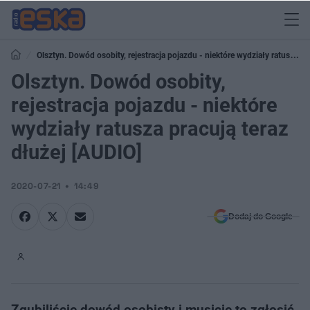
Olsztyn. Dowód osobity, rejestracja pojazdu - niektóre wydziały ratusza
pracują teraz dłużej [AUDIO]
Olsztyn. Dowód osobity,
rejestracja pojazdu - niektóre
wydziały ratusza pracują teraz
dłużej [AUDIO]
2020-07-21
14:49
Dodaj do Google
Zgubiliście dowód osobisty i musicie to zgłosić,