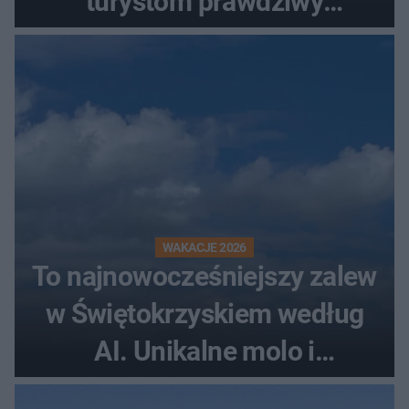
turystom prawdziwy
rollercoaster
WAKACJE 2026
To najnowocześniejszy zalew
w Świętokrzyskiem według
AI. Unikalne molo i
promenada