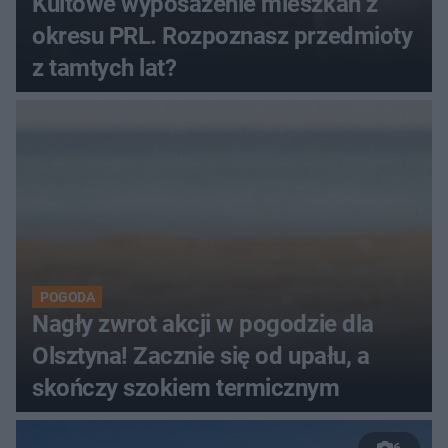
Kultowe wyposażenie mieszkań z
okresu PRL. Rozpoznasz przedmioty
z tamtych lat?
POGODA
Nagły zwrot akcji w pogodzie dla
Olsztyna! Zacznie się od upału, a
skończy szokiem termicznym
6