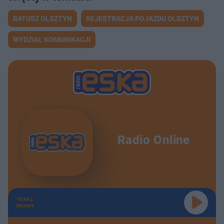
RATUSZ OLSZTYN
REJESTRACJA POJAZDU OLSZTYN
WYDZIAŁ KOMUNIKACJI
Radio Online
TERAZ
GRAMY