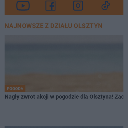
NAJNOWSZE Z DZIAŁU OLSZTYN
POGODA
Nagły zwrot akcji w pogodzie dla Olsztyna! Zac