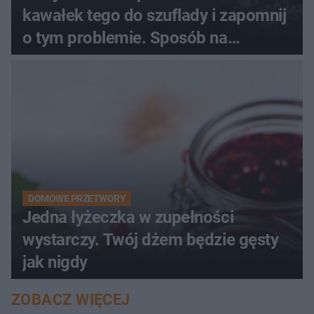
kawałek tego do szuflady i zapomnij
o tym problemie. Sposób na
pociemniałą biżuterię
DOMOWE PRZETWORY
Jedna łyżeczka w zupełności
wystarczy. Twój dżem będzie gęsty
jak nigdy
ZOBACZ WIĘCEJ