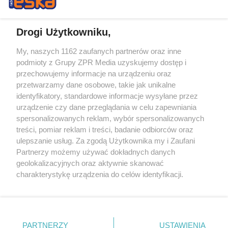
Drogi Użytkowniku,
My, naszych 1162 zaufanych partnerów oraz inne
Żaden utwór zamieszczony w serwisie nie może być powielany i
podmioty z Grupy ZPR Media uzyskujemy dostęp i
rozpowszechniany lub dalej rozpowszechniany w jakikolwiek sposób (w
przechowujemy informacje na urządzeniu oraz
tym także elektroniczny lub mechaniczny) na jakimkolwiek polu
eksploatacji w jakiejkolwiek formie, włącznie z umieszczaniem w
przetwarzamy dane osobowe, takie jak unikalne
Internecie bez pisemnej zgody właściciela praw. Jakiekolwiek użycie lub
identyfikatory, standardowe informacje wysyłane przez
wykorzystanie utworów w całości lub w części z naruszeniem prawa,
tzn. bez właściwej zgody, jest zabronione pod groźbą kary i może być
urządzenie czy dane przeglądania w celu zapewniania
ścigane prawnie.
spersonalizowanych reklam, wybór spersonalizowanych
treści, pomiar reklam i treści, badanie odbiorców oraz
ulepszanie usług. Za zgodą Użytkownika my i Zaufani
Partnerzy możemy używać dokładnych danych
geolokalizacyjnych oraz aktywnie skanować
charakterystykę urządzenia do celów identyfikacji.
Ponieważ cenimy Twoją prywatność, prosimy o zgodę na
O nas
korzystanie z tych technologii poprzez kliknięcie
Informacje prawne
„Akceptuję”. Zgoda jest dobrowolna i zawsze możesz ją
zmienić/wycofać klikając przycisk ustawień prywatności
PARTNERZY
USTAWIENIA
Nasze serwisy