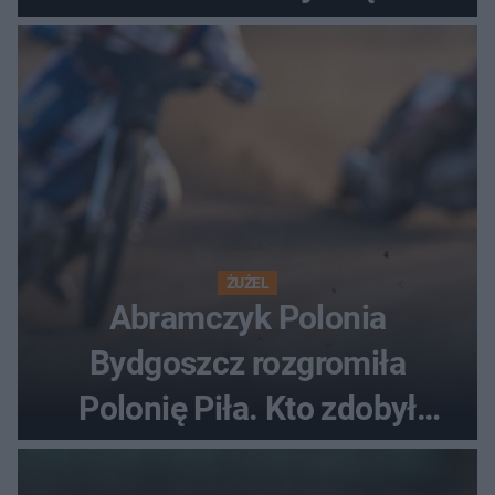
ostatnią porażkę?
ŻUŻEL
Abramczyk Polonia
Bydgoszcz rozgromiła
Polonię Piła. Kto zdobył
najwięcej punktów?