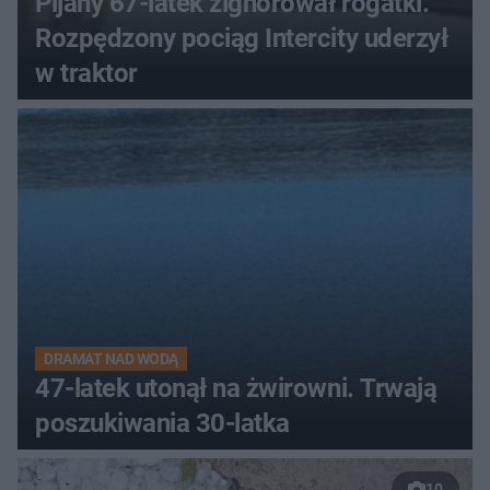
Pijany 67-latek zignorował rogatki.
Rozpędzony pociąg Intercity uderzył
w traktor
DRAMAT NAD WODĄ
47-latek utonął na żwirowni. Trwają
poszukiwania 30-latka
10