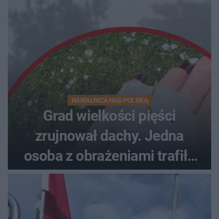
NAWAŁNICA NAD POLSKĄ
Grad wielkości pięści
zrujnował dachy. Jedna
osoba z obrażeniami trafiła
do szpitala