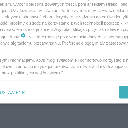
klam, wybór spersonalizowanych treści, pomiar reklam i treści, bad
 zgodą Użytkownika my i Zaufani Partnerzy możemy używać dokład
az aktywnie skanować charakterystykę urządzenia do celów identyfi
ść, prosimy o zgodę na korzystanie z tych technologii poprzez klikn
a i zawsze możesz ją zmienić/wycofać klikając przycisk ustawień pr
ogu strony
. Niektóre rodzaje przetwarzania danych nie wymagaj
iwić się takiemu przetwarzaniu. Preferencje będą miały zastosowanie
szymi informacjami, abyś mógł świadomie i komfortowo korzystać z
gółowe informacje dotyczące przetwarzania Twoich danych znajdzi
s
oraz po kliknięciu w „Ustawienia”.
USTAWIENIA