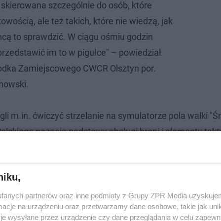
 skierowana szczególnie do osób, które
owością, ale też takich, które nie wiedzą, jak
hcą to sprawdzić. W ciągu ośmiu godzin
przedstawić im to w pigułce" – powiedział
rodka Zamiejscowego CWCR Olsztyn por.
nowski.
i m.in. ćwiczyć strzelanie na symulatorze pola walki "Śn
lskiego poznają podstawy obsługi broni i elementy takt
chnik survivalowych czy reagowania na sygnały alarmow
niku,
fanych partnerów oraz inne podmioty z Grupy ZPR Media uzyskujem
cje na urządzeniu oraz przetwarzamy dane osobowe, takie jak unika
je wysyłane przez urządzenie czy dane przeglądania w celu zapewn