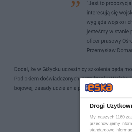
"Jest to propozycja
interesują się wojsk
wygląda wojsko i c
jesteśmy w stanie 
oficer prasowy Oś
Przemysław Doma
Dodał, że w Giżycku uczestnicy szkolenia będą mogl
Pod okiem doświadczonych instruktorów Wojska Po
bojowej, zasady udzielania pomocy medycznej, te
Drogi Użytkow
My, naszych 1160 zau
przechowujemy informa
standardowe informac