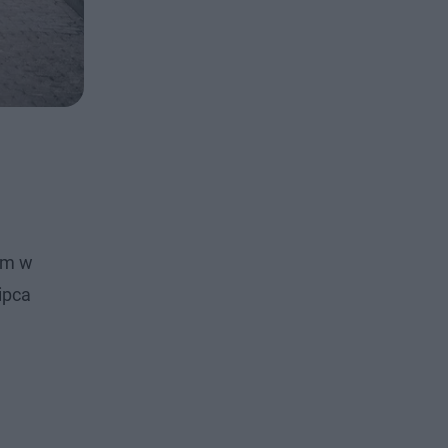
ym w
ipca