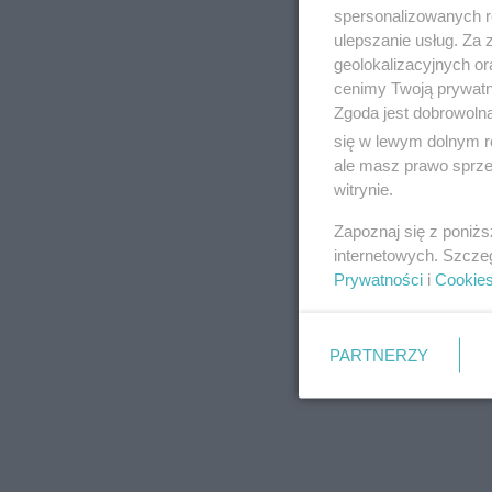
spersonalizowanych re
ulepszanie usług. Za
geolokalizacyjnych or
cenimy Twoją prywatno
Zgoda jest dobrowoln
się w lewym dolnym r
ale masz prawo sprzec
witrynie.
Zapoznaj się z poniż
internetowych. Szcze
Prywatności
i
Cookie
PARTNERZY