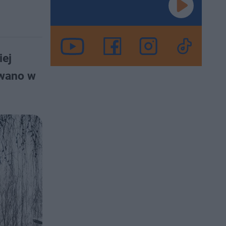
iej
owano w