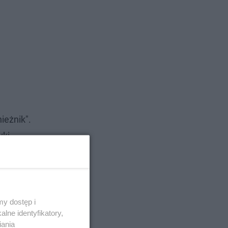
ieżnik".
yki
e.
y dostęp i
lne identyfikatory,
iania