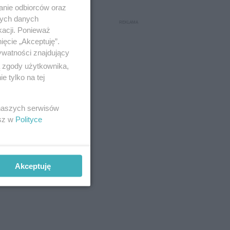
anie odbiorców oraz
nych danych
kacji. Ponieważ
ięcie „Akceptuję”.
ywatności znajdujący
ą zgody użytkownika,
 tylko na tej
 naszych serwisów
esz w
Polityce
Akceptuję