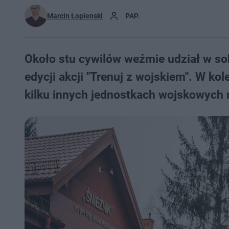
Marcin Łopienski
PAP.
Około stu cywilów weźmie udział w so
edycji akcji "Trenuj z wojskiem". W k
kilku innych jednostkach wojskowych 