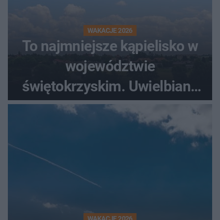
WAKACJE 2026
To najmniejsze kąpielisko w
województwie
świętokrzyskim. Uwielbiany
przez wędkarzy i turystów
WAKACJE 2026