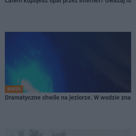
Latem kupujesz opał przez internet? Uważaj na 
BURZA
Dramatyczne chwile na jeziorze. W wodzie znala