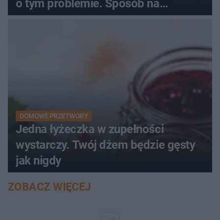
o tym problemie. Sposób na
pociemniałą biżuterię
DOMOWE PRZETWORY
Jedna łyżeczka w zupełności
wystarczy. Twój dżem będzie gęsty
jak nigdy
ZOBACZ WIĘCEJ