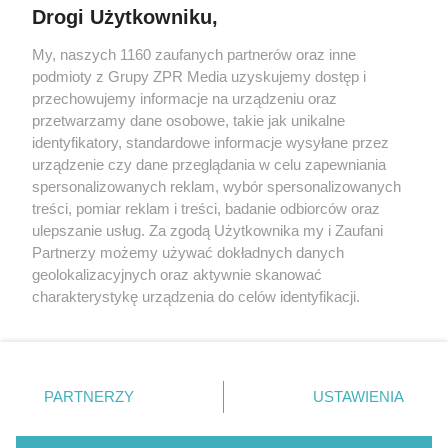
Drogi Użytkowniku,
My, naszych 1160 zaufanych partnerów oraz inne
Żaden utwór zamieszczony w serwisie nie może być powielany i
podmioty z Grupy ZPR Media uzyskujemy dostęp i
rozpowszechniany lub dalej rozpowszechniany w jakikolwiek sposób (w
przechowujemy informacje na urządzeniu oraz
tym także elektroniczny lub mechaniczny) na jakimkolwiek polu
eksploatacji w jakiejkolwiek formie, włącznie z umieszczaniem w
przetwarzamy dane osobowe, takie jak unikalne
Internecie bez pisemnej zgody właściciela praw. Jakiekolwiek użycie lub
identyfikatory, standardowe informacje wysyłane przez
wykorzystanie utworów w całości lub w części z naruszeniem prawa,
tzn. bez właściwej zgody, jest zabronione pod groźbą kary i może być
urządzenie czy dane przeglądania w celu zapewniania
ścigane prawnie.
spersonalizowanych reklam, wybór spersonalizowanych
treści, pomiar reklam i treści, badanie odbiorców oraz
ulepszanie usług. Za zgodą Użytkownika my i Zaufani
Partnerzy możemy używać dokładnych danych
geolokalizacyjnych oraz aktywnie skanować
charakterystykę urządzenia do celów identyfikacji.
Ponieważ cenimy Twoją prywatność, prosimy o zgodę na
O nas
korzystanie z tych technologii poprzez kliknięcie
Informacje prawne
„Akceptuję”. Zgoda jest dobrowolna i zawsze możesz ją
zmienić/wycofać klikając przycisk ustawień prywatności
PARTNERZY
USTAWIENIA
Nasze serwisy
znajdujący się w lewym dolnym rogu strony
. Niektóre
rodzaje przetwarzania danych nie wymagają zgody
© 2026 Grupa ZPR Media