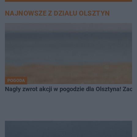
NAJNOWSZE Z DZIAŁU OLSZTYN
POGODA
Nagły zwrot akcji w pogodzie dla Olsztyna! Zac