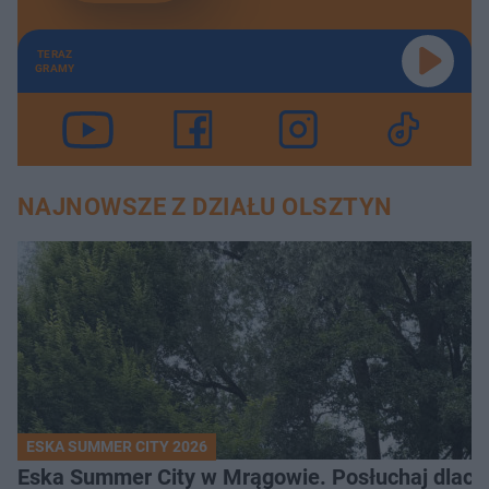
TERAZ
GRAMY
NAJNOWSZE Z DZIAŁU OLSZTYN
ESKA SUMMER CITY 2026
Eska Summer City w Mrągowie. Posłuchaj dlacze