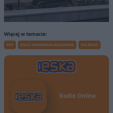
PKP
KOLEJ WARMIŃSKO-MAZURSKIE
POLREGIO
Radio Online