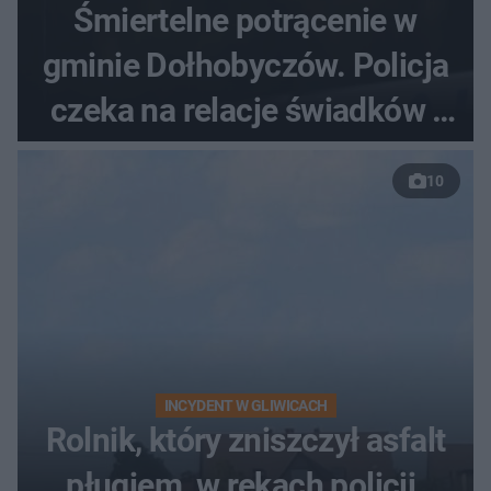
Śmiertelne potrącenie w
gminie Dołhobyczów. Policja
czeka na relacje świadków i
nagrania z kamer
10
INCYDENT W GLIWICACH
Rolnik, który zniszczył asfalt
pługiem, w rękach policji.