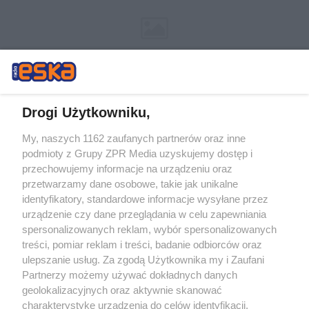
Drogi Użytkowniku,
My, naszych 1162 zaufanych partnerów oraz inne
Żaden utwór zamieszczony w serwisie nie może być powielany i
podmioty z Grupy ZPR Media uzyskujemy dostęp i
rozpowszechniany lub dalej rozpowszechniany w jakikolwiek sposób (w
przechowujemy informacje na urządzeniu oraz
tym także elektroniczny lub mechaniczny) na jakimkolwiek polu
eksploatacji w jakiejkolwiek formie, włącznie z umieszczaniem w
przetwarzamy dane osobowe, takie jak unikalne
Internecie bez pisemnej zgody właściciela praw. Jakiekolwiek użycie lub
identyfikatory, standardowe informacje wysyłane przez
wykorzystanie utworów w całości lub w części z naruszeniem prawa,
tzn. bez właściwej zgody, jest zabronione pod groźbą kary i może być
urządzenie czy dane przeglądania w celu zapewniania
ścigane prawnie.
spersonalizowanych reklam, wybór spersonalizowanych
treści, pomiar reklam i treści, badanie odbiorców oraz
ulepszanie usług. Za zgodą Użytkownika my i Zaufani
Partnerzy możemy używać dokładnych danych
geolokalizacyjnych oraz aktywnie skanować
charakterystykę urządzenia do celów identyfikacji.