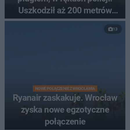
Uszkodził aż 200 metrów
nowej drogi
13
NOWE POŁĄCZENIE Z WROCŁAWIA
Ryanair zaskakuje. Wrocław
zyska nowe egzotyczne
połączenie