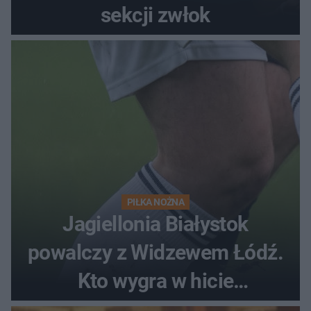
sekcji zwłok
PIŁKA NOŻNA
Jagiellonia Białystok
powalczy z Widzewem Łódź.
Kto wygra w hicie
Ekstraklasy?