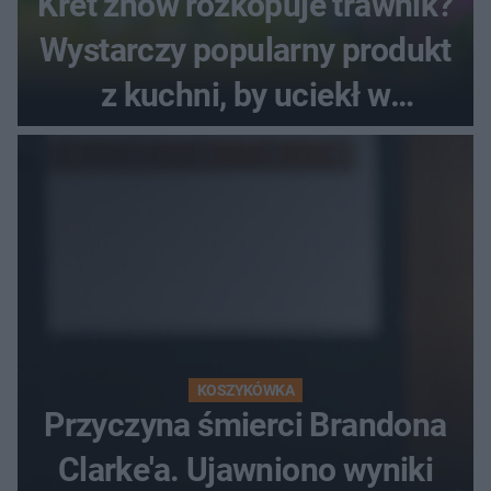
Kret znów rozkopuje trawnik?
Wystarczy popularny produkt
z kuchni, by uciekł w
popłochu
KOSZYKÓWKA
Przyczyna śmierci Brandona
Clarke'a. Ujawniono wyniki