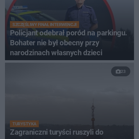
SZCZĘŚLIWY FINAŁ INTERWENCJI
Policjant odebrał poród na parkingu.
Bohater nie był obecny przy
narodzinach własnych dzieci
23
TURYSTYKA
Zagraniczni turyści ruszyli do