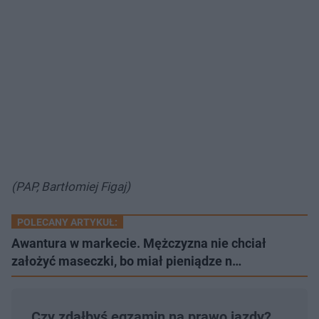
(PAP, Bartłomiej Figaj)
POLECANY ARTYKUŁ:
Awantura w markecie. Mężczyzna nie chciał
założyć maseczki, bo miał pieniądze n…
Czy zdałbyś egzamin na prawo jazdy?