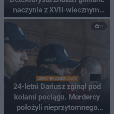
naczynie z XVII-wiecznymi
monetami
11
ZBRODNIA W MIKOŁOWIE
24-letni Dariusz zginął pod
kołami pociągu. Mordercy
położyli nieprzytomnego