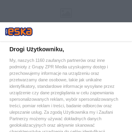
Drogi Użytkowniku,
My, naszych 1160 zaufanych partnerów oraz inne
Żaden utwór zamieszczony w serwisie nie może być powielany i
podmioty z Grupy ZPR Media uzyskujemy dostęp i
rozpowszechniany lub dalej rozpowszechniany w jakikolwiek sposób (w
tym także elektroniczny lub mechaniczny) na jakimkolwiek polu
przechowujemy informacje na urządzeniu oraz
eksploatacji w jakiejkolwiek formie, włącznie z umieszczaniem w
przetwarzamy dane osobowe, takie jak unikalne
Internecie bez pisemnej zgody właściciela praw. Jakiekolwiek użycie lub
identyfikatory, standardowe informacje wysyłane przez
wykorzystanie utworów w całości lub w części z naruszeniem prawa,
tzn. bez właściwej zgody, jest zabronione pod groźbą kary i może być
urządzenie czy dane przeglądania w celu zapewniania
ścigane prawnie.
spersonalizowanych reklam, wybór spersonalizowanych
treści, pomiar reklam i treści, badanie odbiorców oraz
ulepszanie usług. Za zgodą Użytkownika my i Zaufani
Partnerzy możemy używać dokładnych danych
geolokalizacyjnych oraz aktywnie skanować
charakterystykę urządzenia do celów identyfikacji.