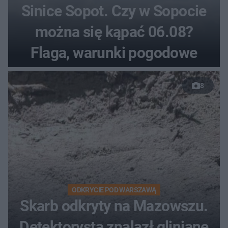
Sinice Sopot. Czy w Sopocie
można się kąpać 06.08?
Flaga, warunki pogodowe
8
ODKRYCIE POD WARSZAWĄ
Skarb odkryty na Mazowszu.
Detektorysta znalazł gliniane