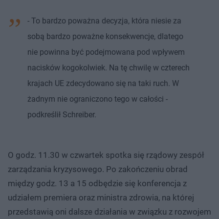
Nie można odtworzyć wideo
Spróbuj ponownie
- To bardzo poważna decyzja, która niesie za
sobą bardzo poważne konsekwencje, dlatego
nie powinna być podejmowana pod wpływem
nacisków kogokolwiek. Na tę chwilę w czterech
krajach UE zdecydowano się na taki ruch. W
żadnym nie ograniczono tego w całości -
podkreślił Schreiber.
O godz. 11.30 w czwartek spotka się rządowy zespół
zarządzania kryzysowego. Po zakończeniu obrad
między godz. 13 a 15 odbędzie się konferencja z
udziałem premiera oraz ministra zdrowia, na której
przedstawią oni dalsze działania w związku z rozwojem