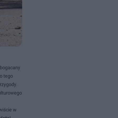
wzbogacany
do tego
przygody.
kulturowego
wiście w