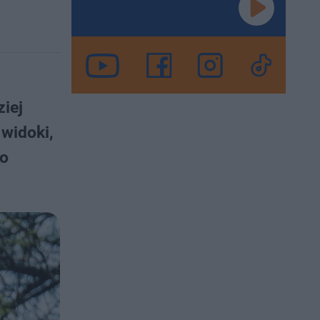
iej
 widoki,
to