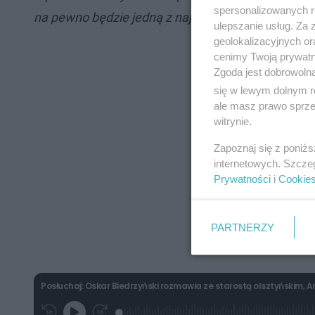
spersonalizowanych re
na pewno będzie jedną z najnowocześniejszych w 
ulepszanie usług. Za
geolokalizacyjnych or
cenimy Twoją prywatno
Zgoda jest dobrowoln
się w lewym dolnym r
ale masz prawo sprzec
witrynie.
Zapoznaj się z poniż
internetowych. Szcze
Prywatności
i
Cookie
PARTNERZY
Posłuchaj: Oskar Biedrzyński rozmawia ze starostą olsztyńskim, 
L
P
P