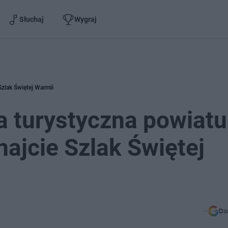
Słuchaj
Wygraj
Szlak Świętej Warmii
a turystyczna powiatu
najcie Szlak Świętej
Do