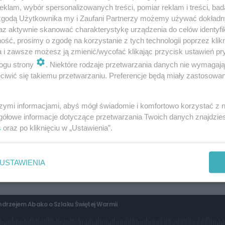
klam, wybór spersonalizowanych treści, pomiar reklam i treści, bad
kraju promującą region
– dodaje starosta olsztyński.
 zgodą Użytkownika my i Zaufani Partnerzy możemy używać dokład
az aktywnie skanować charakterystykę urządzenia do celów identyfi
ść, prosimy o zgodę na korzystanie z tych technologii poprzez klikn
a i zawsze możesz ją zmienić/wycofać klikając przycisk ustawień pr
ogu strony
. Niektóre rodzaje przetwarzania danych nie wymagaj
iwić się takiemu przetwarzaniu. Preferencje będą miały zastosowanie
szymi informacjami, abyś mógł świadomie i komfortowo korzystać z
gółowe informacje dotyczące przetwarzania Twoich danych znajdzi
s
oraz po kliknięciu w „Ustawienia”.
USTAWIENIA
Andrzejem Abako o Szlaku Świętej Warmii