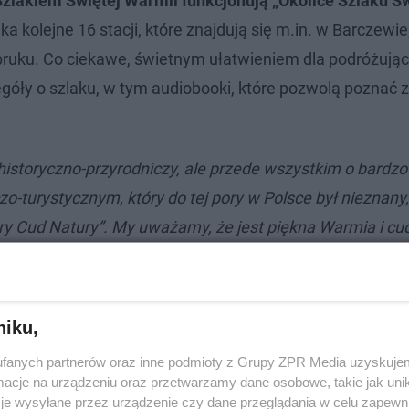
Szlakiem Świętej Warmii funkcjonują „Okolice Szlaku Św
 kolejne 16 stacji, które znajdują się m.in. w Barczewie
ąbruku. Co ciekawe, świetnym ułatwieniem dla podróżując
egóły o szlaku, w tym audiobooki, które pozwolą poznać 
istoryczno-przyrodniczy, ale przede wszystkim o bardz
-turystycznym, który do tej pory w Polsce był nieznany
y Cud Natury”. My uważamy, że jest piękna Warmia i cu
m, który jest znany w Polsce, ale też i na świecie, zach
ia naszej pięknej warmińskiej ziemi
– mówi Andrzej Aba
nie kolegów samorządowców było tak entuzjastyczne, że
niku,
i, które daje nam możliwości związane z pozyskiwanie
fanych partnerów oraz inne podmioty z Grupy ZPR Media uzyskujem
órym będzie najnowocześniejsza aplikacja turystyczna
cje na urządzeniu oraz przetwarzamy dane osobowe, takie jak unika
jeżeli zdobędziemy te środki finansowe, stworzymy aplika
je wysyłane przez urządzenie czy dane przeglądania w celu zapewn