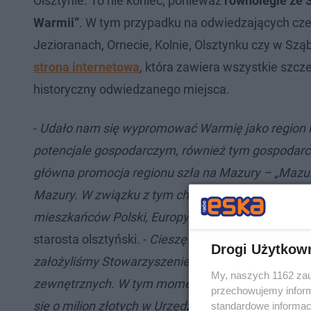
Olsztynie. To nie koniec, ponieważ
równolegle ze 
Warmii”
. W tym przypadku na odwiedzających czeka
Jezioranach, Ornecie, Kolnie, Olsztynku czy w Sz
strona internetowa
, która zawiera wszystkie szcz
historyczny odwiedzanego miejsca.
-
Udało nam się wypromować Warmię jako region h
potencjale gospodarczym, również tym gospodarczo
główna promocja regionu szła na Mazury – „Mazur
Mazury. W związku z tym chcielibyśmy tym projekte
mieszkańców Polski, Europy i świata do odwiedzan
starosta olsztyński. -
Cieszę się też, że zrozumie
Drogi Użytkow
założyliśmy Stowarzyszenie Szlaku Świętej Warmi
My, naszych 1162 zau
zewnętrznych. W tym momencie robimy projekt, kt
przechowujemy informa
się o milion złotych w Urzędzie Marszałkowskim i 
standardowe informac