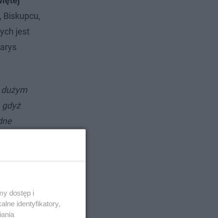
iętej
, Biskupcu,
ych jest
zarys
o dużym
, gdyż
dne
ęcać
ko,
m środków
y dostęp i
. Ubiegamy
lne identyfikatory,
cje, która
iania