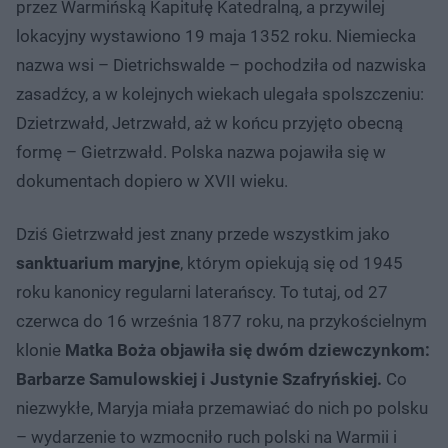
przez Warmińską Kapitułę Katedralną, a przywilej
lokacyjny wystawiono 19 maja 1352 roku. Niemiecka
nazwa wsi – Dietrichswalde – pochodziła od nazwiska
zasadźcy, a w kolejnych wiekach ulegała spolszczeniu:
Dzietrzwałd, Jetrzwałd, aż w końcu przyjęto obecną
formę – Gietrzwałd. Polska nazwa pojawiła się w
dokumentach dopiero w XVII wieku.
Dziś Gietrzwałd jest znany przede wszystkim jako
sanktuarium maryjne
, którym opiekują się od 1945
roku kanonicy regularni laterańscy. To tutaj, od 27
czerwca do 16 września 1877 roku, na przykościelnym
klonie
Matka Boża objawiła się dwóm dziewczynkom:
Barbarze Samulowskiej i Justynie Szafryńskiej.
Co
niezwykłe, Maryja miała przemawiać do nich po polsku
– wydarzenie to wzmocniło ruch polski na Warmii i