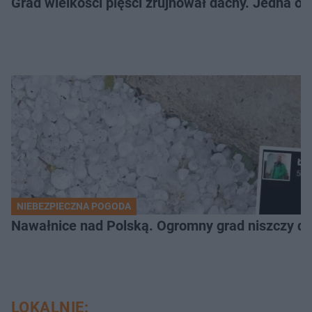
Grad wielkości pięści zrujnował dachy. Jedna oso
NIEBEZPIECZNA POGODA
Nawałnice nad Polską. Ogromny grad niszczy da
LOKALNIE: