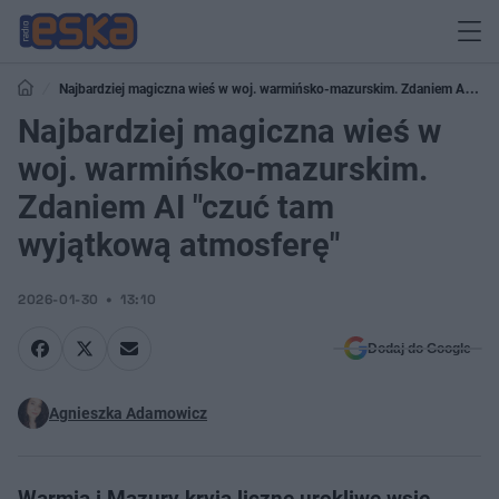
Najbardziej magiczna wieś w woj. warmińsko-mazurskim. Zdaniem AI
"czuć tam wyjątkową atmosferę"
Najbardziej magiczna wieś w
woj. warmińsko-mazurskim.
Zdaniem AI "czuć tam
wyjątkową atmosferę"
2026-01-30
13:10
Dodaj do Google
Agnieszka Adamowicz
Warmia i Mazury kryją liczne urokliwe wsie,