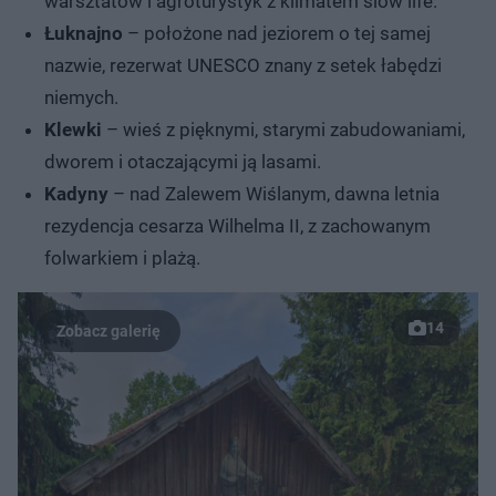
warsztatów i agroturystyk z klimatem slow life.
Łuknajno
– położone nad jeziorem o tej samej
nazwie, rezerwat UNESCO znany z setek łabędzi
niemych.
Klewki
– wieś z pięknymi, starymi zabudowaniami,
dworem i otaczającymi ją lasami.
Kadyny
– nad Zalewem Wiślanym, dawna letnia
rezydencja cesarza Wilhelma II, z zachowanym
folwarkiem i plażą.
14