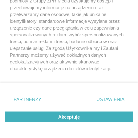
podmioty z Grupy ZPR Media uzyskujemy dostęp i
przechowujemy informacje na urządzeniu oraz
przetwarzamy dane osobowe, takie jak unikalne
identyfikatory, standardowe informacje wysyłane przez
urządzenie czy dane przeglądania w celu zapewniania
spersonalizowanych reklam, wybór spersonalizowanych
TENIS ZIEMNY
treści, pomiar reklam i treści, badanie odbiorców oraz
Weronika Falkowska z
ulepszanie usług. Za zgodą Użytkownika my i Zaufani
tytułem w Warszawie. Zobacz
Partnerzy możemy używać dokładnych danych
geolokalizacyjnych oraz aktywnie skanować
wynik polskiego finału debla
charakterystykę urządzenia do celów identyfikacji.
Ponieważ cenimy Twoją prywatność, prosimy o zgodę na
korzystanie z tych technologii poprzez kliknięcie
„Akceptuję”. Zgoda jest dobrowolna i zawsze możesz ją
zmienić/wycofać klikając przycisk ustawień prywatności
PARTNERZY
USTAWIENIA
znajdujący się w lewym dolnym rogu strony
. Niektóre
rodzaje przetwarzania danych nie wymagają zgody
Akceptuję
użytkownika, ale masz prawo sprzeciwić się takiemu
przetwarzaniu. Preferencje będą miały zastosowanie tylko
na tej witrynie.