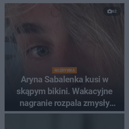
62
ROZRYWKA
Aryna Sabalenka kusi w
skąpym bikini. Wakacyjne
nagranie rozpala zmysły
fanów