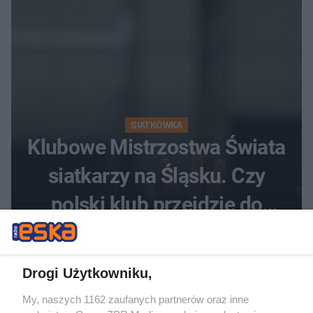
SIATKÓWKA
Klubowe Mistrzostwa Świata
siatkarzy na Śląsku. Czy
polski klub przejdzie do
historii
Drogi Użytkowniku,
My, naszych 1162 zaufanych partnerów oraz inne