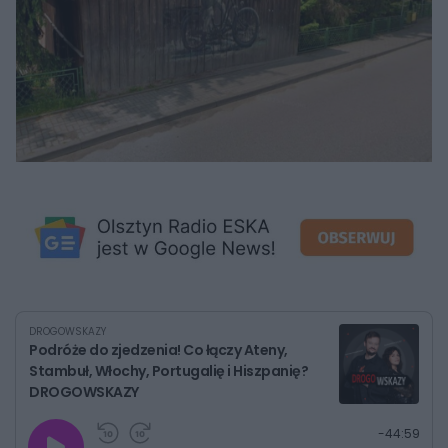
DROGOWSKAZY
Podróże do zjedzenia! Co łączy Ateny,
Stambuł, Włochy, Portugalię i Hiszpanię?
DROGOWSKAZY
G
P
P
P
-
44:59
r
r
r