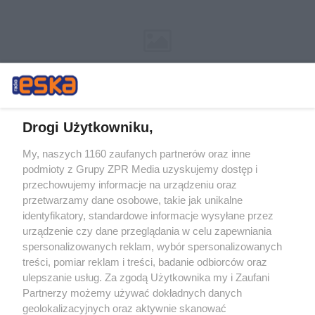
Drogi Użytkowniku,
My, naszych 1160 zaufanych partnerów oraz inne
Żaden utwór zamieszczony w serwisie nie może być powielany i
podmioty z Grupy ZPR Media uzyskujemy dostęp i
rozpowszechniany lub dalej rozpowszechniany w jakikolwiek sposób (w
tym także elektroniczny lub mechaniczny) na jakimkolwiek polu
przechowujemy informacje na urządzeniu oraz
eksploatacji w jakiejkolwiek formie, włącznie z umieszczaniem w
przetwarzamy dane osobowe, takie jak unikalne
Internecie bez pisemnej zgody właściciela praw. Jakiekolwiek użycie lub
identyfikatory, standardowe informacje wysyłane przez
wykorzystanie utworów w całości lub w części z naruszeniem prawa,
tzn. bez właściwej zgody, jest zabronione pod groźbą kary i może być
urządzenie czy dane przeglądania w celu zapewniania
ścigane prawnie.
spersonalizowanych reklam, wybór spersonalizowanych
treści, pomiar reklam i treści, badanie odbiorców oraz
ulepszanie usług. Za zgodą Użytkownika my i Zaufani
Partnerzy możemy używać dokładnych danych
geolokalizacyjnych oraz aktywnie skanować