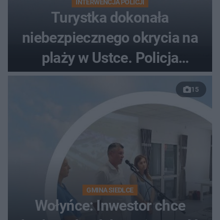
INTERWENCJA POLICJI
Turystka dokonała
niebezpiecznego okrycia na
plaży w Ustce. Policja
musiała zamknąć odcinek
15
wybrzeża
GMINA SIEDLCE
Wołyńce: Inwestor chce