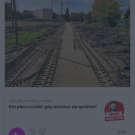
JARZĄBEK PRAWDĘ CI POWIE
Kto płaci za bilet gdy autobus się spóźnia?
G
P
P
P
-
0:00
r
r
r