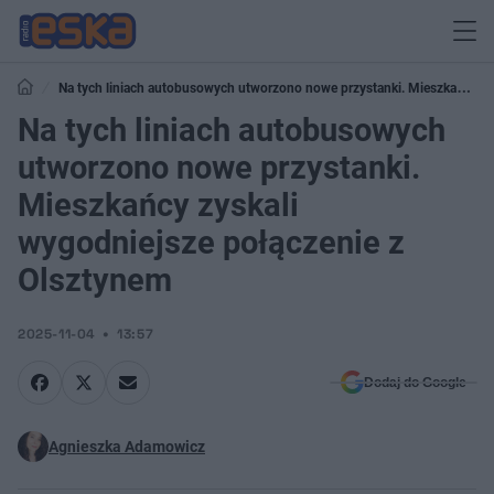
Na tych liniach autobusowych utworzono nowe przystanki. Mieszkańcy
zyskali wygodniejsze połączenie z Olsztynem
Na tych liniach autobusowych
utworzono nowe przystanki.
Mieszkańcy zyskali
wygodniejsze połączenie z
Olsztynem
2025-11-04
13:57
Dodaj do Google
Agnieszka Adamowicz