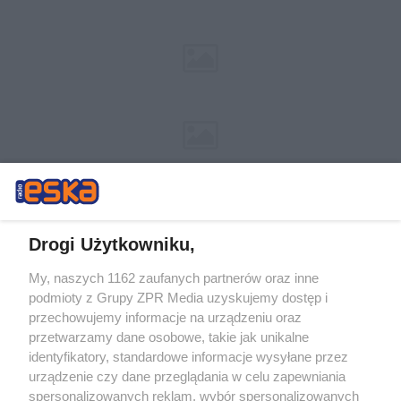
Drogi Użytkowniku,
My, naszych 1162 zaufanych partnerów oraz inne
Żaden utwór zamieszczony w serwisie nie może być powielany i
podmioty z Grupy ZPR Media uzyskujemy dostęp i
rozpowszechniany lub dalej rozpowszechniany w jakikolwiek sposób (w
przechowujemy informacje na urządzeniu oraz
tym także elektroniczny lub mechaniczny) na jakimkolwiek polu
eksploatacji w jakiejkolwiek formie, włącznie z umieszczaniem w
przetwarzamy dane osobowe, takie jak unikalne
Internecie bez pisemnej zgody właściciela praw. Jakiekolwiek użycie lub
identyfikatory, standardowe informacje wysyłane przez
wykorzystanie utworów w całości lub w części z naruszeniem prawa,
tzn. bez właściwej zgody, jest zabronione pod groźbą kary i może być
urządzenie czy dane przeglądania w celu zapewniania
ścigane prawnie.
spersonalizowanych reklam, wybór spersonalizowanych