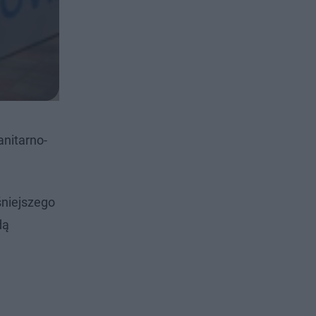
anitarno-
śniejszego
dą