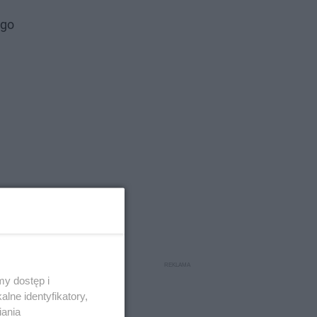
ego
y dostęp i
lne identyfikatory,
iania