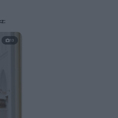
z:
13