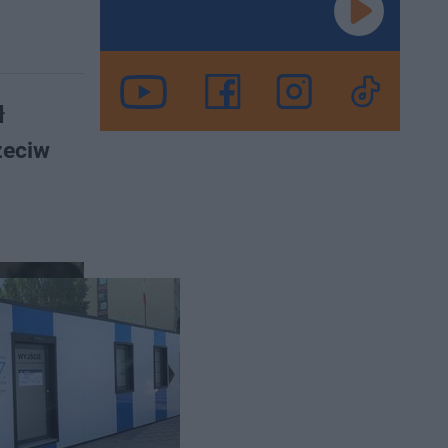
ł
zeciw