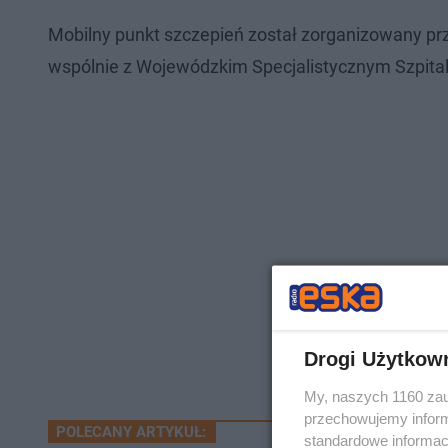
Mobilny punkt szczepień został zorganizowany p
wspólnie z Wojewódzkim Specjalistycznym Szpita
Drogi Użytkow
My, naszych 1160 zau
przechowujemy informa
POLECANY ARTYKUŁ:
standardowe informac