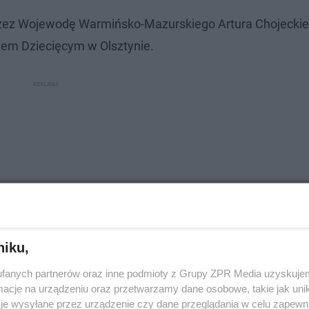
rzez Wojewodę Warmińsko-Mazurskiego Artura Chojecki
lem Dziecięcym w Olsztynie.
niku,
fanych partnerów oraz inne podmioty z Grupy ZPR Media uzyskujem
cje na urządzeniu oraz przetwarzamy dane osobowe, takie jak unika
je wysyłane przez urządzenie czy dane przeglądania w celu zapewn