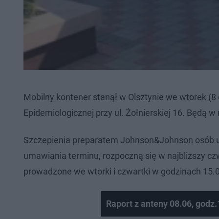
Mobilny kontener stanął w Olsztynie we wtorek (8
Epidemiologicznej przy ul. Żołnierskiej 16. Będą 
Szczepienia preparatem Johnson&Johnson osób up
umawiania terminu, rozpoczną się w najbliższy czw
prowadzone we wtorki i czwartki w godzinach 15.0
Raport z anteny 08.06, godz.