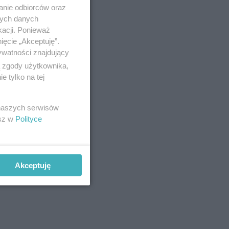
anie odbiorców oraz
nych danych
kacji. Ponieważ
ięcie „Akceptuję”.
ywatności znajdujący
ą zgody użytkownika,
 tylko na tej
 naszych serwisów
esz w
Polityce
Akceptuję