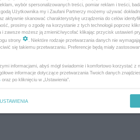
buchu. Trzy osoby zatrzymane [NOWE FAKTY]
klam, wybór spersonalizowanych treści, pomiar reklam i treści, bad
 zgodą Użytkownika my i Zaufani Partnerzy możemy używać dokład
az aktywnie skanować charakterystykę urządzenia do celów identyfi
ść, prosimy o zgodę na korzystanie z tych technologii poprzez klikn
ESKA Olsztyn
a i zawsze możesz ją zmienić/wycofać klikając przycisk ustawień pr
ogu strony
. Niektóre rodzaje przetwarzania danych nie wymagaj
iwić się takiemu przetwarzaniu. Preferencje będą miały zastosowanie
szymi informacjami, abyś mógł świadomie i komfortowo korzystać z
gółowe informacje dotyczące przetwarzania Twoich danych znajdzi
s
oraz po kliknięciu w „Ustawienia”.
USTAWIENIA