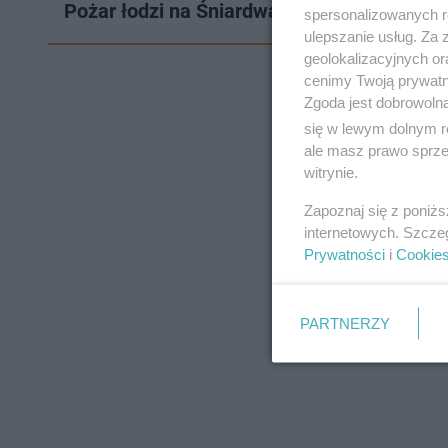
Pożar łodzi na Śniardwach. Doszło do wy
spersonalizowanych re
ulepszanie usług. Za
geolokalizacyjnych or
cenimy Twoją prywatno
Zgoda jest dobrowoln
się w lewym dolnym r
ale masz prawo sprzec
witrynie.
Zapoznaj się z poniż
internetowych. Szcze
Prywatności
i
Cookie
PARTNERZY