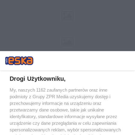
Drogi Użytkowniku,
My, naszych 1162 zaufanych partnerów oraz inne
Żaden utwór zamieszczony w serwisie nie może być powielany i
podmioty z Grupy ZPR Media uzyskujemy dostęp i
rozpowszechniany lub dalej rozpowszechniany w jakikolwiek sposób (w
tym także elektroniczny lub mechaniczny) na jakimkolwiek polu
przechowujemy informacje na urządzeniu oraz
eksploatacji w jakiejkolwiek formie, włącznie z umieszczaniem w
przetwarzamy dane osobowe, takie jak unikalne
Internecie bez pisemnej zgody właściciela praw. Jakiekolwiek użycie lub
identyfikatory, standardowe informacje wysyłane przez
wykorzystanie utworów w całości lub w części z naruszeniem prawa,
tzn. bez właściwej zgody, jest zabronione pod groźbą kary i może być
urządzenie czy dane przeglądania w celu zapewniania
ścigane prawnie.
spersonalizowanych reklam, wybór spersonalizowanych