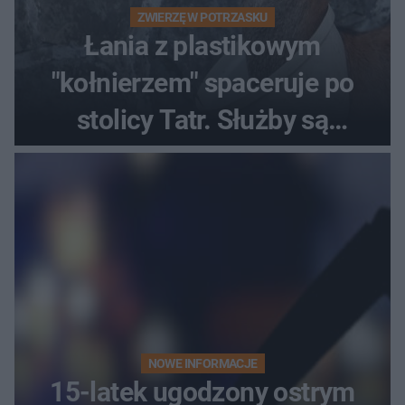
ZWIERZĘ W POTRZASKU
Łania z plastikowym
"kołnierzem" spaceruje po
stolicy Tatr. Służby są
bezradne
NOWE INFORMACJE
15-latek ugodzony ostrym