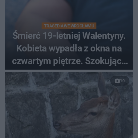
TRAGEDIA WE WROCŁAWIU
Śmierć 19-letniej Walentyny.
Kobieta wypadła z okna na
czwartym piętrze. Szokujące
nagranie trafiło do sieci
10