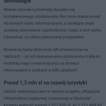
technologie
Miejski odcinek Łynostrady doczeka się
kompleksowego oznakowania. Na trasie stanie ponad
40 nowych tablic informacyjnych, a istniejące znaki
zostaną odświeżone i ujednolicone. Część z nich zyska
kilometraż, co ułatwi planowanie przejazdów.
Nowością będą także kody QR umieszczone na
tablicach – po ich zeskanowaniu użytkownicy trafią do
mobilnej mapy rowerowej oraz na stronę z
informacjami o szlakach w kilku językach.
Ponad 1,3 mln zł na rozwój turystyki
Całość realizowana jest w ramach projektu „Wsparcie
infrastruktury kajakowej i rowerowej w Olsztynie”,
którego wartość wynosi 1 327 850 zł. Aż 1 121 489,99