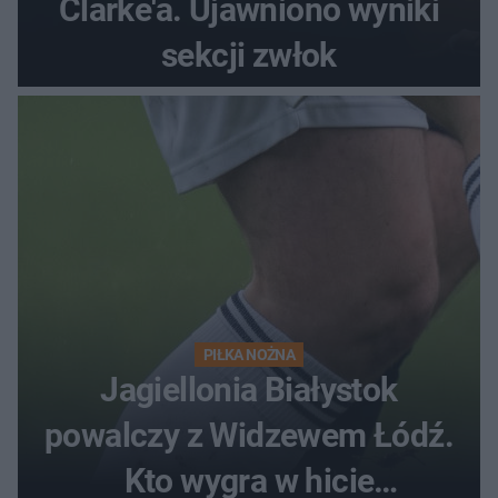
Clarke'a. Ujawniono wyniki
sekcji zwłok
PIŁKA NOŻNA
Jagiellonia Białystok
powalczy z Widzewem Łódź.
Kto wygra w hicie