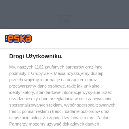
Drogi Użytkowniku,
My, naszych 1162 zaufanych partnerów oraz inne
Żaden utwór zamieszczony w serwisie nie może być powielany i
podmioty z Grupy ZPR Media uzyskujemy dostęp i
rozpowszechniany lub dalej rozpowszechniany w jakikolwiek sposób (w
tym także elektroniczny lub mechaniczny) na jakimkolwiek polu
przechowujemy informacje na urządzeniu oraz
eksploatacji w jakiejkolwiek formie, włącznie z umieszczaniem w Internecie
przetwarzamy dane osobowe, takie jak unikalne
bez pisemnej zgody właściciela praw. Jakiekolwiek użycie lub
wykorzystanie utworów w całości lub w części z naruszeniem prawa, tzn.
identyfikatory, standardowe informacje wysyłane przez
bez właściwej zgody, jest zabronione pod groźbą kary i może być ścigane
urządzenie czy dane przeglądania w celu zapewniania
prawnie.
spersonalizowanych reklam, wybór spersonalizowanych
treści, pomiar reklam i treści, badanie odbiorców oraz
ulepszanie usług. Za zgodą Użytkownika my i Zaufani
Partnerzy możemy używać dokładnych danych