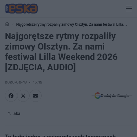
Najgorętsze rytmy rozpaliły zimowy Olsztyn. Za nami festiwal Lilla
Weekend 2026 [ZDJĘCIA, AUDIO]
Najgorętsze rytmy rozpaliły
zimowy Olsztyn. Za nami
festiwal Lilla Weekend 2026
[ZDJĘCIA, AUDIO]
2026-02-18
15:12
Dodaj do Google
aka
To było jedno z najgorętszych tanecznych