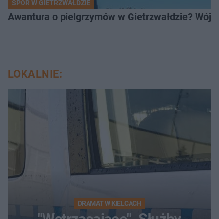
SPÓR W GIETRZWAŁDZIE
Awantura o pielgrzymów w Gietrzwałdzie? Wójt
LOKALNIE:
DRAMAT W KIELCACH
"Wstrząsające". Służby