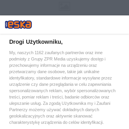
Drogi Użytkowniku,
My, naszych 1162 zaufanych partnerów oraz inne
Żaden utwór zamieszczony w serwisie nie może być powielany i
podmioty z Grupy ZPR Media uzyskujemy dostęp i
rozpowszechniany lub dalej rozpowszechniany w jakikolwiek sposób (w
tym także elektroniczny lub mechaniczny) na jakimkolwiek polu
przechowujemy informacje na urządzeniu oraz
eksploatacji w jakiejkolwiek formie, włącznie z umieszczaniem w
przetwarzamy dane osobowe, takie jak unikalne
Internecie bez pisemnej zgody właściciela praw. Jakiekolwiek użycie lub
identyfikatory, standardowe informacje wysyłane przez
wykorzystanie utworów w całości lub w części z naruszeniem prawa,
tzn. bez właściwej zgody, jest zabronione pod groźbą kary i może być
urządzenie czy dane przeglądania w celu zapewniania
ścigane prawnie.
spersonalizowanych reklam, wybór spersonalizowanych
treści, pomiar reklam i treści, badanie odbiorców oraz
ulepszanie usług. Za zgodą Użytkownika my i Zaufani
Partnerzy możemy używać dokładnych danych
geolokalizacyjnych oraz aktywnie skanować
charakterystykę urządzenia do celów identyfikacji.
Ponieważ cenimy Twoją prywatność, prosimy o zgodę na
O nas