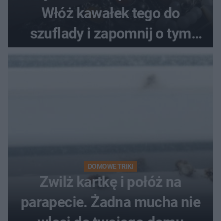
Włóż kawałek tego do
szuflady i zapomnij o tym
problemie. Sposób na
pociemniałą biżuterię
DOMOWE TRIKI
Zwilż kartkę i połóż na
parapecie. Żadna mucha nie