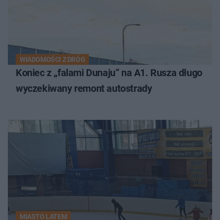
WIADOMOŚCI Z DRÓG
Koniec z „falami Dunaju” na A1. Rusza długo
wyczekiwany remont autostrady
MIASTO LATEM