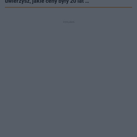
uwierzysz, jakie ceny były 20 lat …