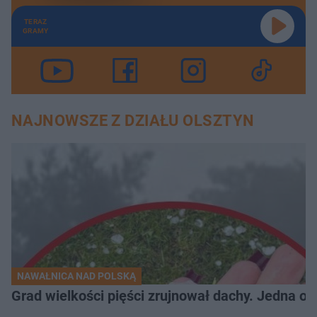
TERAZ
GRAMY
NAJNOWSZE Z DZIAŁU OLSZTYN
NAWAŁNICA NAD POLSKĄ
Grad wielkości pięści zrujnował dachy. Jedna oso