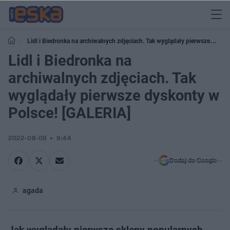
Lidl i Biedronka na archiwalnych zdjęciach. Tak wyglądały pierwsze
dyskonty w Polsce! [GALERIA]
Lidl i Biedronka na
archiwalnych zdjęciach. Tak
wyglądały pierwsze dyskonty w
Polsce! [GALERIA]
2022-08-09
9:44
Dodaj do Google
agada
Jak wyglądały pierwsze sklepy popularnych