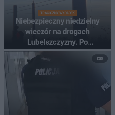
TRAGICZNY WYPADEK
Niebezpieczny niedzielny
wieczór na drogach
Lubelszczyzny. Po
nieudanym manewrze
5
wyprzedzania zginął
kierowca auta