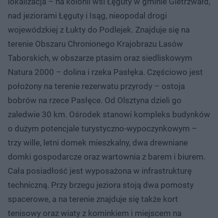
lokalizacja – na kolonii wsi Łęguty w gminie Gietrzwałd,
nad jeziorami Łęguty i Isąg, nieopodal drogi
wojewódzkiej z Łukty do Podlejek. Znajduje się na
terenie Obszaru Chronionego Krajobrazu Lasów
Taborskich, w obszarze ptasim oraz siedliskowym
Natura 2000 – dolina i rzeka Pasłęka. Częściowo jest
położony na terenie rezerwatu przyrody – ostoja
bobrów na rzece Pasłęce. Od Olsztyna dzieli go
zaledwie 30 km. Ośrodek stanowi kompleks budynków
o dużym potencjale turystyczno-wypoczynkowym –
trzy wille, letni domek mieszkalny, dwa drewniane
domki gospodarcze oraz wartownia z barem i biurem.
Cała posiadłość jest wyposażona w infrastrukturę
techniczną. Przy brzegu jeziora stoją dwa pomosty
spacerowe, a na terenie znajduje się także kort
tenisowy oraz wiaty z kominkiem i miejscem na