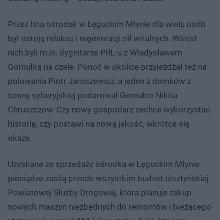
Przez lata ośrodek w Łęguckim Młynie dla wielu osób
był ostoją relaksu i regeneracji sił witalnych. Wśród
nich byli m.in. dygnitarze PRL-u z Władysławem
Gomułką na czele. Ponoć w okolice przyjeżdżał też na
polowania Piotr Jaroszewicz, a jeden z domków z
sosny syberyjskiej podarował Gomułce Nikita
Chruszczow. Czy nowy gospodarz zechce wykorzystać
historię, czy postawi na nową jakość, wkrótce się
okaże.
Uzyskane ze sprzedaży ośrodka w Łęguckim Młynie
pieniądze zasilą przede wszystkim budżet olsztyńskiej
Powiatowej Służby Drogowej, która planuje zakup
nowych maszyn niezbędnych do remontów i bieżącego