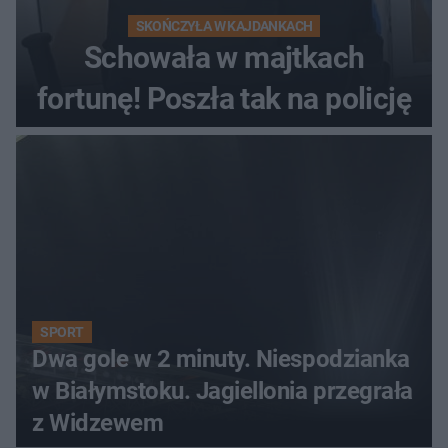
SKOŃCZYŁA W KAJDANKACH
Schowała w majtkach
fortunę! Poszła tak na policję
SPORT
Dwa gole w 2 minuty. Niespodzianka
w Białymstoku. Jagiellonia przegrała
z Widzewem