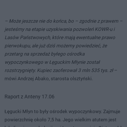
– Może jeszcze nie do końca, bo – zgodnie z prawem –
jesteśmy na etapie uzyskiwania pozwoleń KOWR-u i
Lasów Państwowych, które mają ewentualne prawo
pierwokupu, ale już dziś możemy powiedzieć, że
przetarg na sprzedaż byłego ośrodka
wypoczynkowego w Łęguckim Młynie został
rozstrzygnięty. Kupiec zaoferował 3 mln 535 tys. zł
–
mówi Andrzej Abako, starosta olsztyński.
Raport z Anteny 17.06
Nie można odtworzyć wideo
Spróbuj ponownie
Łęgucki Młyn to były ośrodek wypoczynkowy. Zajmuje
powierzchnię około 7,5 ha. Jego wielkim atutem jest