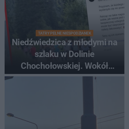
TATRY PEŁNE NIESPODZIANEK
Niedźwiedzica z młodymi na
szlaku w Dolinie
Chochołowskiej. Wokół
turyści!