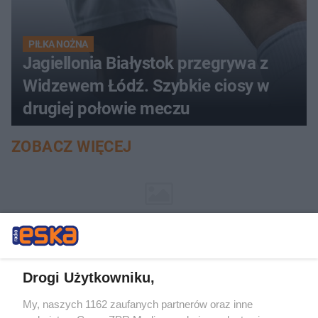
PIŁKA NOŻNA
Jagiellonia Białystok przegrywa z
Widzewem Łódź. Szybkie ciosy w
drugiej połowie meczu
ZOBACZ WIĘCEJ
Drogi Użytkowniku,
My, naszych 1162 zaufanych partnerów oraz inne