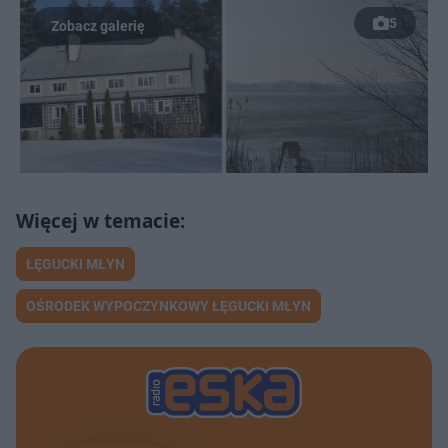
5
ŁĘGUCKI MŁYN
OŚRODEK WYPOCZYNKOWY ŁĘGUCKI MŁYN