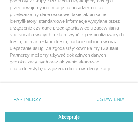
podmioty z Grupy ZPR Media uzyskujemy dostęp i
przechowujemy informacje na urządzeniu oraz
przetwarzamy dane osobowe, takie jak unikalne
identyfikatory, standardowe informacje wysyłane przez
urządzenie czy dane przeglądania w celu zapewniania
spersonalizowanych reklam, wybór spersonalizowanych
treści, pomiar reklam i treści, badanie odbiorców oraz
ulepszanie usług. Za zgodą Użytkownika my i Zaufani
Partnerzy możemy używać dokładnych danych
geolokalizacyjnych oraz aktywnie skanować
charakterystykę urządzenia do celów identyfikacji.
Ponieważ cenimy Twoją prywatność, prosimy o zgodę na
korzystanie z tych technologii poprzez kliknięcie
„Akceptuję”. Zgoda jest dobrowolna i zawsze możesz ją
zmienić/wycofać klikając przycisk ustawień prywatności
PARTNERZY
USTAWIENIA
znajdujący się w lewym dolnym rogu strony
. Niektóre
Żaden utwór zamieszczony w serwisie nie może być powielany i
rozpowszechniany lub dalej rozpowszechniany w jakikolwiek sposób (w
rodzaje przetwarzania danych nie wymagają zgody
tym także elektroniczny lub mechaniczny) na jakimkolwiek polu
Akceptuję
użytkownika, ale masz prawo sprzeciwić się takiemu
eksploatacji w jakiejkolwiek formie, włącznie z umieszczaniem w
przetwarzaniu. Preferencje będą miały zastosowanie tylko
Internecie bez pisemnej zgody właściciela praw. Jakiekolwiek użycie lub
wykorzystanie utworów w całości lub w części z naruszeniem prawa,
na tej witrynie.
tzn. bez właściwej zgody, jest zabronione pod groźbą kary i może być