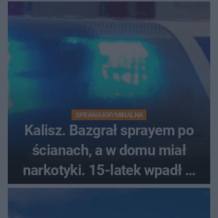
każdego miłośnika gwiazd
SPRAWA KRYMINALNA
Kalisz. Bazgrał sprayem po
ścianach, a w domu miał
narkotyki. 15-latek wpadł w
ręce policjantów