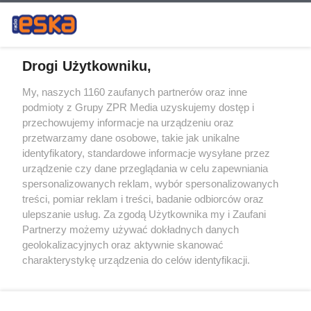
Drogi Użytkowniku,
My, naszych 1160 zaufanych partnerów oraz inne
Żaden utwór zamieszczony w serwisie nie może być powielany i
podmioty z Grupy ZPR Media uzyskujemy dostęp i
rozpowszechniany lub dalej rozpowszechniany w jakikolwiek sposób (w
przechowujemy informacje na urządzeniu oraz
tym także elektroniczny lub mechaniczny) na jakimkolwiek polu
eksploatacji w jakiejkolwiek formie, włącznie z umieszczaniem w
przetwarzamy dane osobowe, takie jak unikalne
Internecie bez pisemnej zgody właściciela praw. Jakiekolwiek użycie lub
identyfikatory, standardowe informacje wysyłane przez
wykorzystanie utworów w całości lub w części z naruszeniem prawa,
tzn. bez właściwej zgody, jest zabronione pod groźbą kary i może być
urządzenie czy dane przeglądania w celu zapewniania
ścigane prawnie.
spersonalizowanych reklam, wybór spersonalizowanych
treści, pomiar reklam i treści, badanie odbiorców oraz
ulepszanie usług. Za zgodą Użytkownika my i Zaufani
Partnerzy możemy używać dokładnych danych
geolokalizacyjnych oraz aktywnie skanować
charakterystykę urządzenia do celów identyfikacji.
Ponieważ cenimy Twoją prywatność, prosimy o zgodę na
O nas
korzystanie z tych technologii poprzez kliknięcie
Informacje prawne
„Akceptuję”. Zgoda jest dobrowolna i zawsze możesz ją