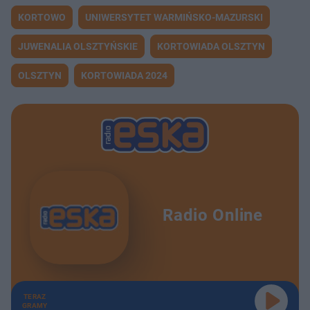
KORTOWO
UNIWERSYTET WARMIŃSKO-MAZURSKI
JUWENALIA OLSZTYŃSKIE
KORTOWIADA OLSZTYN
OLSZTYN
KORTOWIADA 2024
Radio Online
TERAZ
GRAMY