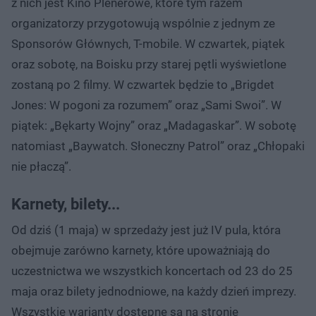
z nich jest Kino Plenerowe, które tym razem
organizatorzy przygotowują wspólnie z jednym ze
Sponsorów Głównych, T-mobile. W czwartek, piątek
oraz sobotę, na Boisku przy starej pętli wyświetlone
zostaną po 2 filmy. W czwartek będzie to „Brigdet
Jones: W pogoni za rozumem” oraz „Sami Swoi”. W
piątek: „Bękarty Wojny” oraz „Madagaskar”. W sobotę
natomiast „Baywatch. Słoneczny Patrol” oraz „Chłopaki
nie płaczą”.
Karnety, bilety...
Od dziś (1 maja) w sprzedaży jest już IV pula, która
obejmuje zarówno karnety, które upoważniają do
uczestnictwa we wszystkich koncertach od 23 do 25
maja oraz bilety jednodniowe, na każdy dzień imprezy.
Wszystkie warianty dostępne są na stronie