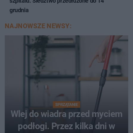
szpitalu. Śledztwo przedłużone do 14
grudnia
NAJNOWSZE NEWSY:
SPRZĄTANIE
Wlej do wiadra przed myciem
podłogi. Przez kilka dni w