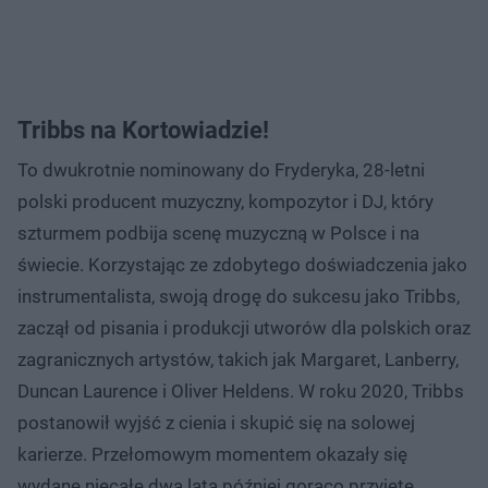
Tribbs na Kortowiadzie!
To dwukrotnie nominowany do Fryderyka, 28-letni
polski producent muzyczny, kompozytor i DJ, który
szturmem podbija scenę muzyczną w Polsce i na
świecie. Korzystając ze zdobytego doświadczenia jako
instrumentalista, swoją drogę do sukcesu jako Tribbs,
zaczął od pisania i produkcji utworów dla polskich oraz
zagranicznych artystów, takich jak Margaret, Lanberry,
Duncan Laurence i Oliver Heldens. W roku 2020, Tribbs
postanowił wyjść z cienia i skupić się na solowej
karierze. Przełomowym momentem okazały się
wydane niecałe dwa lata później gorąco przyjęte