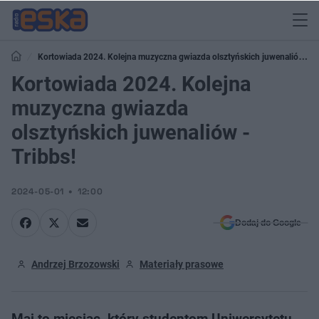
Kortowiada 2024. Kolejna muzyczna gwiazda olsztyńskich juwenaliów -
Tribbs!
Kortowiada 2024. Kolejna
muzyczna gwiazda
olsztyńskich juwenaliów -
Tribbs!
2024-05-01
12:00
Dodaj do Google
Andrzej Brzozowski
Materiały prasowe
Maj to miesiąc, który studentom Uniwersytetu