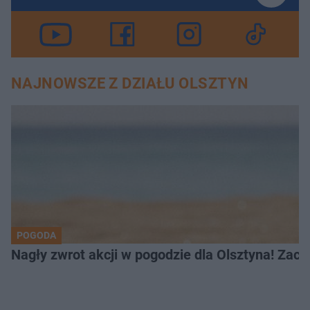
NAJNOWSZE Z DZIAŁU OLSZTYN
POGODA
Nagły zwrot akcji w pogodzie dla Olsztyna! Zac