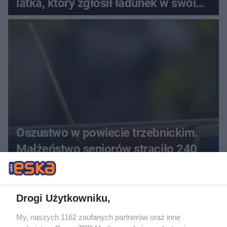
latka, który zgłosił ładunek w swoim
aucie
Oszustwo w powiecie trzebnickim.
Małżeństwo seniorów straciło 240
000 zł
ZOBACZ WIĘCEJ
Drogi Użytkowniku,
My, naszych 1162 zaufanych partnerów oraz inne