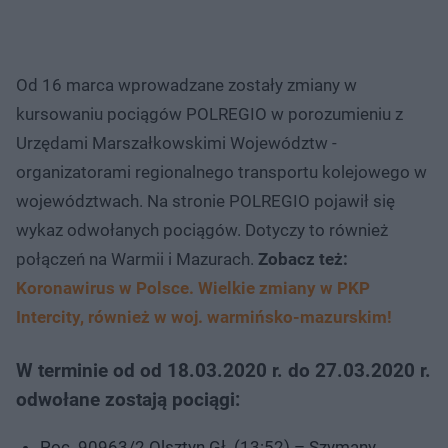
Od 16 marca wprowadzane zostały zmiany w
kursowaniu pociągów POLREGIO w porozumieniu z
Urzędami Marszałkowskimi Województw -
organizatorami regionalnego transportu kolejowego w
województwach. Na stronie POLREGIO pojawił się
wykaz odwołanych pociągów. Dotyczy to również
połączeń na Warmii i Mazurach.
Zobacz też:
Koronawirus w Polsce. Wielkie zmiany w PKP
Intercity, również w woj. warmińsko-mazurskim!
W terminie od od 18.03.2020 r. do 27.03.2020 r.
odwołane zostają pociągi:
Poc. 90963/2 Olsztyn Gł. (13:52) – Szymany