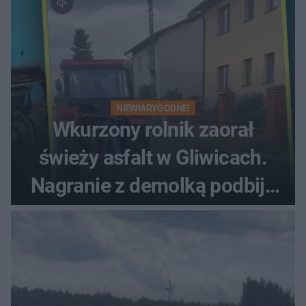
NIEWIARYGODNE!
Wkurzony rolnik zaorał
świeży asfalt w Gliwicach.
Nagranie z demolką podbija
sieć