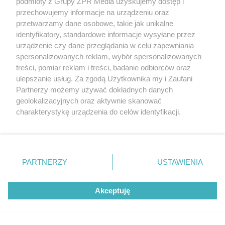
podmioty z Grupy ZPR Media uzyskujemy dostęp i
przechowujemy informacje na urządzeniu oraz
przetwarzamy dane osobowe, takie jak unikalne
identyfikatory, standardowe informacje wysyłane przez
urządzenie czy dane przeglądania w celu zapewniania
spersonalizowanych reklam, wybór spersonalizowanych
treści, pomiar reklam i treści, badanie odbiorców oraz
ulepszanie usług. Za zgodą Użytkownika my i Zaufani
Partnerzy możemy używać dokładnych danych
geolokalizacyjnych oraz aktywnie skanować
charakterystykę urządzenia do celów identyfikacji.
Ponieważ cenimy Twoją prywatność, prosimy o zgodę na
korzystanie z tych technologii poprzez kliknięcie
„Akceptuję”. Zgoda jest dobrowolna i zawsze możesz ją
zmienić/wycofać klikając przycisk ustawień prywatności
PARTNERZY
USTAWIENIA
znajdujący się w lewym dolnym rogu strony
. Niektóre
rodzaje przetwarzania danych nie wymagają zgody
Akceptuję
użytkownika, ale masz prawo sprzeciwić się takiemu
przetwarzaniu. Preferencje będą miały zastosowanie tylko
na tej witrynie.