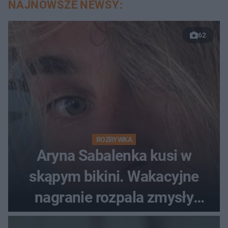
NAJNOWSZE NEWSY:
62
ROZRYWKA
Aryna Sabalenka kusi w
skąpym bikini. Wakacyjne
nagranie rozpala zmysły
fanów