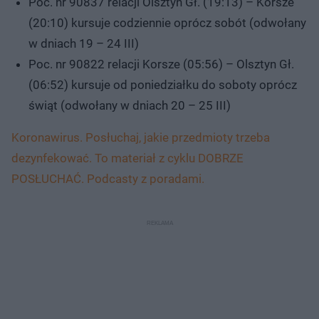
Poc. nr 90837 relacji Olsztyn Gł. (19:13) – Korsze
(20:10) kursuje codziennie oprócz sobót (odwołany
w dniach 19 – 24 III)
Poc. nr 90822 relacji Korsze (05:56) – Olsztyn Gł.
(06:52) kursuje od poniedziałku do soboty oprócz
świąt (odwołany w dniach 20 – 25 III)
Koronawirus. Posłuchaj, jakie przedmioty trzeba
dezynfekować. To materiał z cyklu DOBRZE
POSŁUCHAĆ. Podcasty z poradami.