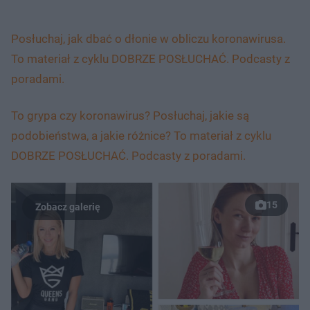
Posłuchaj, jak dbać o dłonie w obliczu koronawirusa.
To materiał z cyklu DOBRZE POSŁUCHAĆ. Podcasty z
poradami.
To grypa czy koronawirus? Posłuchaj, jakie są
podobieństwa, a jakie różnice? To materiał z cyklu
DOBRZE POSŁUCHAĆ. Podcasty z poradami.
15