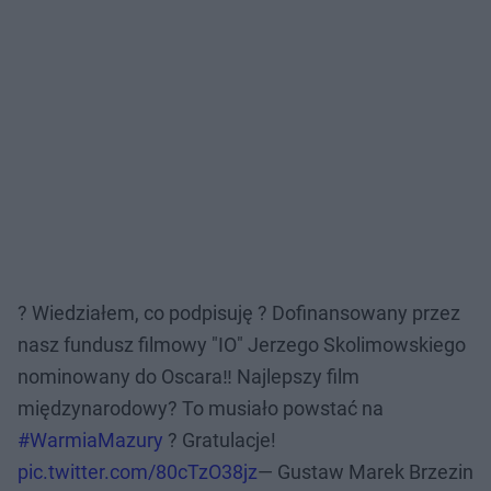
? Wiedziałem, co podpisuję ? Dofinansowany przez
nasz fundusz filmowy "IO" Jerzego Skolimowskiego
nominowany do Oscara‼️ Najlepszy film
międzynarodowy? To musiało powstać na
#WarmiaMazury
? Gratulacje!
pic.twitter.com/80cTzO38jz
— Gustaw Marek Brzezin