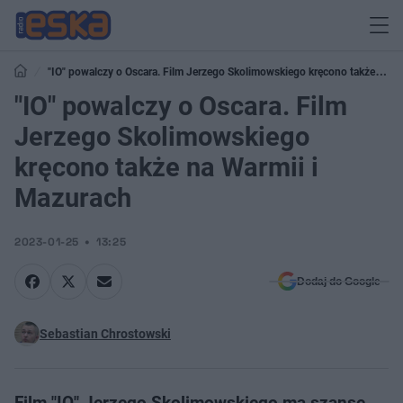
"IO" powalczy o Oscara. Film Jerzego Skolimowskiego kręcono także na
Warmii i Mazurach
"IO" powalczy o Oscara. Film
Jerzego Skolimowskiego
kręcono także na Warmii i
Mazurach
2023-01-25
13:25
Dodaj do Google
Sebastian Chrostowski
Film "IO" Jerzego Skolimowskiego ma szansę