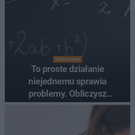
RUSZ GŁOWĄ
To proste działanie
niejednemu sprawia
problemy. Obliczysz
poprawnie, ile to jest
72+7×7−7×5=?