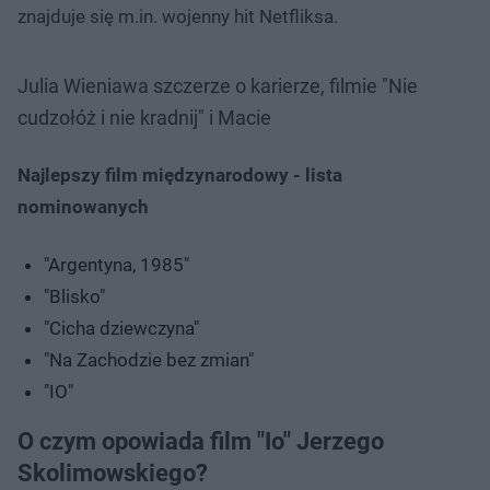
znajduje się m.in. wojenny hit Netfliksa.
Julia Wieniawa szczerze o karierze, filmie "Nie
cudzołóż i nie kradnij" i Macie
Najlepszy film międzynarodowy - lista
nominowanych
"Argentyna, 1985"
"Blisko"
"Cicha dziewczyna"
"Na Zachodzie bez zmian"
"IO"
O czym opowiada film "Io" Jerzego
Skolimowskiego?