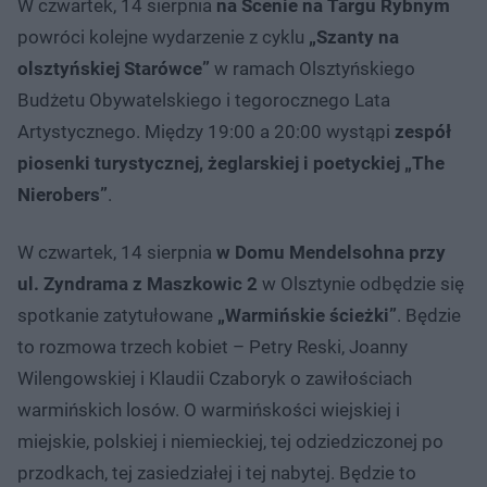
W czwartek, 14 sierpnia
na Scenie na Targu Rybnym
powróci kolejne wydarzenie z cyklu
„Szanty na
olsztyńskiej Starówce”
w ramach Olsztyńskiego
Budżetu Obywatelskiego i tegorocznego Lata
Artystycznego. Między 19:00 a 20:00 wystąpi
zespół
piosenki turystycznej, żeglarskiej i poetyckiej „The
Nierobers”
.
W czwartek, 14 sierpnia
w Domu Mendelsohna przy
ul. Zyndrama z Maszkowic 2
w Olsztynie odbędzie się
spotkanie zatytułowane
„Warmińskie ścieżki”
. Będzie
to rozmowa trzech kobiet – Petry Reski, Joanny
Wilengowskiej i Klaudii Czaboryk o zawiłościach
warmińskich losów. O warmińskości wiejskiej i
miejskie, polskiej i niemieckiej, tej odziedziczonej po
przodkach, tej zasiedziałej i tej nabytej. Będzie to