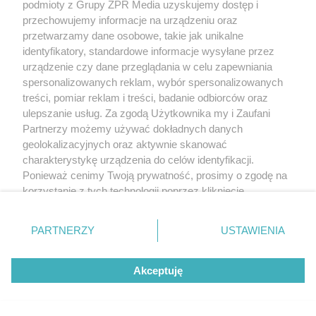
podmioty z Grupy ZPR Media uzyskujemy dostęp i
Między 15 a 17 sierpnia do Olsztyna powraca
Green
przechowujemy informacje na urządzeniu oraz
Festiwal
. Podczas tej trzydniowej imprezy cała
Plaża
przetwarzamy dane osobowe, takie jak unikalne
identyfikatory, standardowe informacje wysyłane przez
Miejska
zamieni się w miasteczko festiwalowe z masą
urządzenie czy dane przeglądania w celu zapewniania
atrakcji, w tym z
koncertami topowych polskich
spersonalizowanych reklam, wybór spersonalizowanych
artystów
. Przypominamy, że w tym czasie dwa
treści, pomiar reklam i treści, badanie odbiorców oraz
kąpieliska przy Kapitańskiej nie będą dostępne, a w
ulepszanie usług. Za zgodą Użytkownika my i Zaufani
Partnerzy możemy używać dokładnych danych
zastępstwie uruchomiono nową strzeżoną plaże nad
geolokalizacyjnych oraz aktywnie skanować
jeziorem Ukiel -
„Słoneczna Polana” przy ulicy
charakterystykę urządzenia do celów identyfikacji.
Lotniczej
. Dodatkowo w sobotę
na Targu Rybnym
na
Ponieważ cenimy Twoją prywatność, prosimy o zgodę na
korzystanie z tych technologii poprzez kliknięcie
Starym Mieście będzie czekać festiwalowa nowość –
„Akceptuję”. Zgoda jest dobrowolna i zawsze możesz ją
retransmisja trzech koncertów:
Rat Kru, Mikromusic
zmienić/wycofać klikając przycisk ustawień prywatności
PARTNERZY
USTAWIENIA
oraz Pawła Domagały
. Start o godzinie 18:00.
znajdujący się w lewym dolnym rogu strony
. Niektóre
rodzaje przetwarzania danych nie wymagają zgody
Akceptuję
użytkownika, ale masz prawo sprzeciwić się takiemu
W sobotę, 16 sierpnia
na Targu Rybnym
na
przetwarzaniu. Preferencje będą miały zastosowanie tylko
olsztyńskiej Starówce odbędzie się
piknik edukacyjny
na tej witrynie.
„Akcja Re!Generacja”
. Jedną z głównych atrakcji