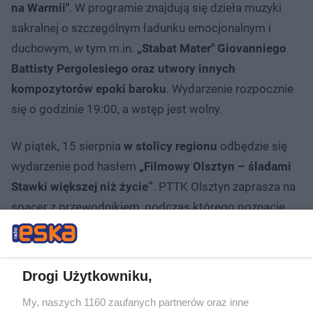
na Warmii"
. W programie znajdują się dzieła muzyki
sakralnej o szczególnym ładunku emocjonalnym i
duchowym, w tym m.in.
„Stabat Mater" Giovanniego
Battisty Pergolesiego oraz utwory innych
kompozytorów epoki baroku
. Wydarzenie rozpocznie
się o godzinie 19:00, a wstęp jest wolny.
W piątek, 15 sierpnia
w stolicy regionu
odbędzie się
wydarzenie pod hasłem
„Filmowy Olsztyn – śladami
Stawki większej niż życie”
. PTTK Olsztyn zaprasza na
spacer z przewodnikiem, podczas którego poznacie
kinematograficzne ciekawostki o mieście
. Start
wydarzenia zaplanowano o godzinie 10:00 pod
Ratuszem. Wstęp jest wolny, bez ograniczeń
Drogi Użytkowniku,
wiekowych.
My, naszych 1160 zaufanych partnerów oraz inne