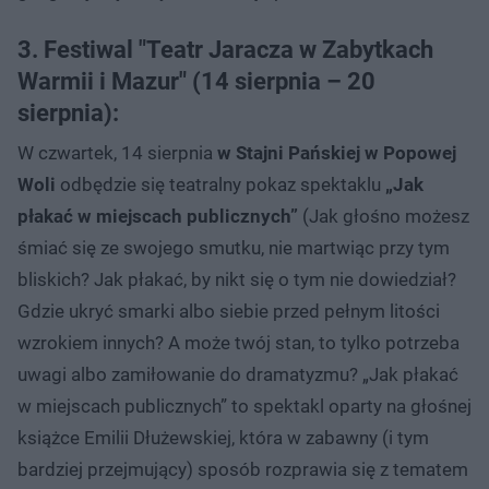
3. Festiwal "Teatr Jaracza w Zabytkach
Warmii i Mazur" (14 sierpnia – 20
sierpnia):
W czwartek, 14 sierpnia
w Stajni Pańskiej w Popowej
Woli
odbędzie się teatralny pokaz spektaklu
„Jak
płakać w miejscach publicznych”
(Jak głośno możesz
śmiać się ze swojego smutku, nie martwiąc przy tym
bliskich? Jak płakać, by nikt się o tym nie dowiedział?
Gdzie ukryć smarki albo siebie przed pełnym litości
wzrokiem innych? A może twój stan, to tylko potrzeba
uwagi albo zamiłowanie do dramatyzmu? „Jak płakać
w miejscach publicznych” to spektakl oparty na głośnej
książce Emilii Dłużewskiej, która w zabawny (i tym
bardziej przejmujący) sposób rozprawia się z tematem