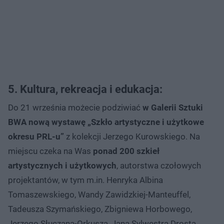
5. Kultura,
rekreacja
i edukacja:
Do 21 września możecie podziwiać
w Galerii Sztuki
BWA nową wystawę „Szkło artystyczne i użytkowe
okresu PRL-u”
z kolekcji Jerzego Kurowskiego. Na
miejscu czeka na Was
ponad 200 szkieł
artystycznych i użytkowych
, autorstwa czołowych
projektantów, w tym m.in. Henryka Albina
Tomaszewskiego, Wandy Zawidzkiej-Manteuffel,
Tadeusza Szymańskiego, Zbigniewa Horbowego,
Jerzego Słuczana-Orkusza, Jana Sylwestra Drosta,