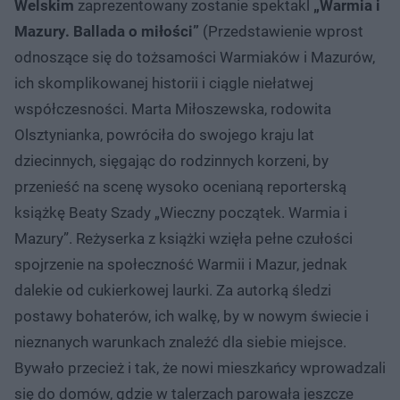
Welskim
zaprezentowany zostanie spektakl
„Warmia i
Mazury. Ballada o miłości”
(Przedstawienie wprost
odnoszące się do tożsamości Warmiaków i Mazurów,
ich skomplikowanej historii i ciągle niełatwej
współczesności. Marta Miłoszewska, rodowita
Olsztynianka, powróciła do swojego kraju lat
dziecinnych, sięgając do rodzinnych korzeni, by
przenieść na scenę wysoko ocenianą reporterską
książkę Beaty Szady „Wieczny początek. Warmia i
Mazury”. Reżyserka z książki wzięła pełne czułości
spojrzenie na społeczność Warmii i Mazur, jednak
dalekie od cukierkowej laurki. Za autorką śledzi
postawy bohaterów, ich walkę, by w nowym świecie i
nieznanych warunkach znaleźć dla siebie miejsce.
Bywało przecież i tak, że nowi mieszkańcy wprowadzali
się do domów, gdzie w talerzach parowała jeszcze