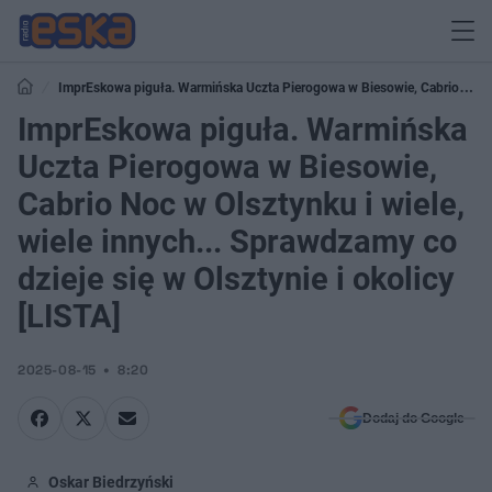
ImprEskowa piguła. Warmińska Uczta Pierogowa w Biesowie, Cabrio Noc
w Olsztynku i wiele, wiele innych... Sprawdzamy co dzieje się w Olsztynie i
ImprEskowa piguła. Warmińska
okolicy [LISTA]
Uczta Pierogowa w Biesowie,
Cabrio Noc w Olsztynku i wiele,
wiele innych... Sprawdzamy co
dzieje się w Olsztynie i okolicy
[LISTA]
2025-08-15
8:20
Dodaj do Google
Oskar Biedrzyński