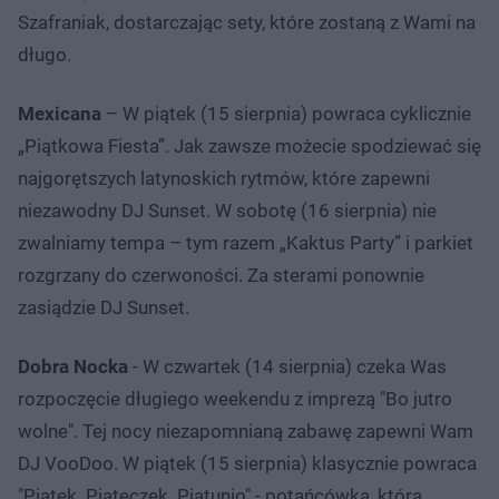
Szafraniak, dostarczając sety, które zostaną z Wami na
długo.
Mexicana
– W piątek (15 sierpnia) powraca cyklicznie
„Piątkowa Fiesta”. Jak zawsze możecie spodziewać się
najgorętszych latynoskich rytmów, które zapewni
niezawodny DJ Sunset. W sobotę (16 sierpnia) nie
zwalniamy tempa – tym razem „Kaktus Party” i parkiet
rozgrzany do czerwoności. Za sterami ponownie
zasiądzie DJ Sunset.
Dobra Nocka
- W czwartek (14 sierpnia) czeka Was
rozpoczęcie długiego weekendu z imprezą "Bo jutro
wolne". Tej nocy niezapomnianą zabawę zapewni Wam
DJ VooDoo. W piątek (15 sierpnia) klasycznie powraca
"Piątek. Piąteczek. Piątunio" - potańcówka, która