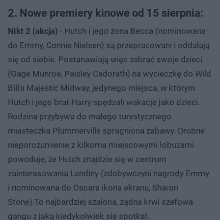
2. Nowe premiery kinowe od 15 sierpnia:
Nikt 2 (akcja)
- Hutch i jego żona Becca (nominowana
do Emmy, Connie Nielsen) są przepracowani i oddalają
się od siebie. Postanawiają więc zabrać swoje dzieci
(Gage Munroe, Paisley Cadorath) na wycieczkę do Wild
Bill's Majestic Midway, jedynego miejsca, w którym
Hutch i jego brat Harry spędzali wakacje jako dzieci.
Rodzina przybywa do małego turystycznego
miasteczka Plummerville spragniona zabawy. Drobne
nieporozumienie z kilkoma miejscowymi łobuzami
powoduje, że Hutch znajdzie się w centrum
zainteresowania Lendiny (zdobywczyni nagrody Emmy
i nominowana do Oscara ikona ekranu, Sharon
Stone).To najbardziej szalona, żądna krwi szefowa
gangu z jaką kiedykolwiek się spotkał.