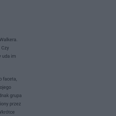
 Walkera.
. Czy
y uda im
o faceta,
wojego
ednak grupa
iony przez
Wkrótce