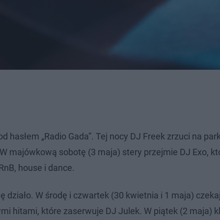
d hasłem „Radio Gada”. Tej nocy DJ Freek zrzuci na par
. W majówkową sobotę (3 maja) stery przejmie DJ Exo, kt
RnB, house i dance.
ę działo. W środę i czwartek (30 kwietnia i 1 maja) czek
 hitami, które zaserwuje DJ Julek. W piątek (2 maja) k