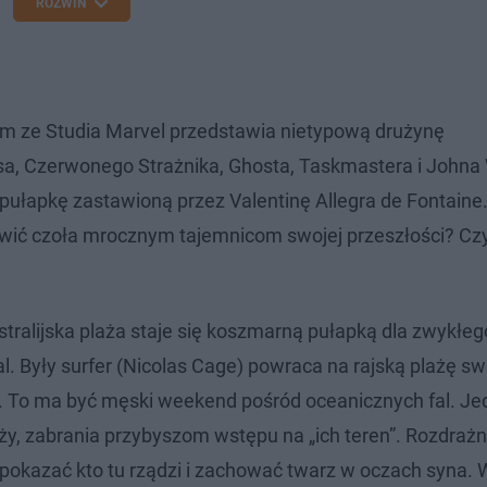
ROZWIŃ
lm ze Studia Marvel przedstawia nietypową drużynę
a, Czerwonego Strażnika, Ghosta, Taskmastera i Johna
ułapkę zastawioną przez Valentinę Allegra de Fontaine
tawić czoła mrocznym tajemnicom swojej przeszłości? Cz
ralijska plaża staje się koszmarną pułapką dla zwykłeg
fal. Były surfer (Nicolas Cage) powraca na rajską plażę s
m. To ma być męski weekend pośród oceanicznych fal. J
ży, zabrania przybyszom wstępu na „ich teren”. Rozdrażn
pokazać kto tu rządzi i zachować twarz w oczach syna. 