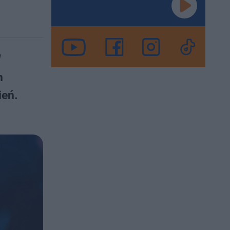
W
m
ień.