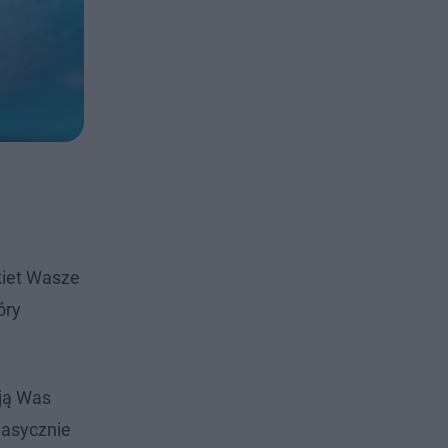
kiet Wasze
óry
ają Was
lasycznie