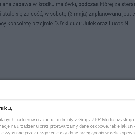
niana zabawa w środku majówki, podczas której za stera
 stało się za dość, w sobotę (3 maja) zaplanowana jest c
y konsoletę przejmie DJ’ski duet: Julek oraz Lucas N.
niku,
fanych partnerów oraz inne podmioty z Grupy ZPR Media uzyskujem
cje na urządzeniu oraz przetwarzamy dane osobowe, takie jak unika
je wysyłane przez urządzenie czy dane przeglądania w celu zapewn