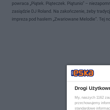
powraca „Piątek. Piąteczek. Piątunio” – niezapom
zasiądzie DJ Roland. Na zakończenie, żeby tradycji
impreza pod hasłem „Zwariowane Melodie”. Tej noc
Drogi Użytkow
My, naszych 1162 zau
przechowujemy informa
standardowe informac