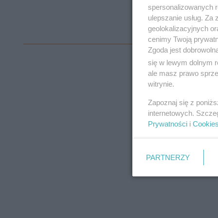
spersonalizowanych re
ulepszanie usług. Za
geolokalizacyjnych or
cenimy Twoją prywatno
Zgoda jest dobrowoln
się w lewym dolnym r
ale masz prawo sprzec
witrynie.
Zapoznaj się z poniż
internetowych. Szcze
Prywatności
i
Cookie
PARTNERZY