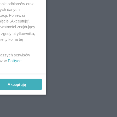
anie odbiorców oraz
nych danych
kacji. Ponieważ
ięcie „Akceptuję”.
ywatności znajdujący
ą zgody użytkownika,
 tylko na tej
 naszych serwisów
esz w
Polityce
Akceptuję