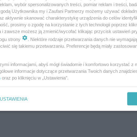
klam, wybór spersonalizowanych treści, pomiar reklam i treści, bad
 zgodą Użytkownika my i Zaufani Partnerzy możemy używać dokład
az aktywnie skanować charakterystykę urządzenia do celów identyfi
ść, prosimy o zgodę na korzystanie z tych technologii poprzez klikn
a i zawsze możesz ją zmienić/wycofać klikając przycisk ustawień pr
ROZWIŃ
ogu strony
. Niektóre rodzaje przetwarzania danych nie wymagaj
iwić się takiemu przetwarzaniu. Preferencje będą miały zastosowanie
szymi informacjami, abyś mógł świadomie i komfortowo korzystać z
gółowe informacje dotyczące przetwarzania Twoich danych znajdzi
s
oraz po kliknięciu w „Ustawienia”.
USTAWIENIA