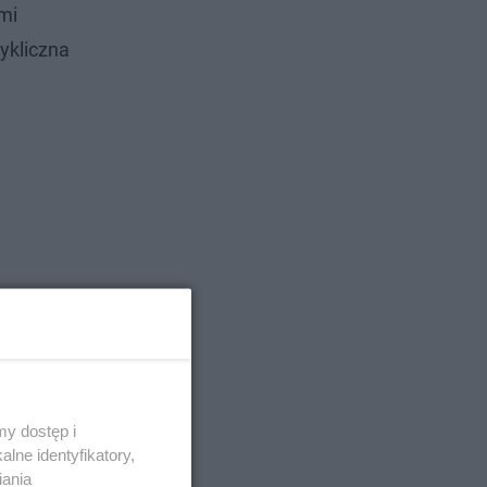
mi
ykliczna
y dostęp i
lne identyfikatory,
iania