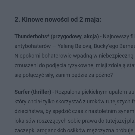
2. Kinowe nowości od 2 maja:
Thunderbolts* (przygodowy, akcja)
- Najnowszy fi
antybohaterów — Yelenę Belovą, Bucky’ego Barnes
Niepokorni bohaterowie wpadną w niebezpieczną p
zmuszeni do podjęcia ryzykownej misji zdołają s
się połączyć siły, zanim będzie za późno?
Surfer (thriller)
- Rozpalona piekielnym upałem aust
który chciał tylko skorzystać z uroków tutejszych 
dzieciństwa, by spędzić czas z nastoletnim syne
lokalsów roszczących sobie prawa do tutejszej pla
zaczepki aroganckich osiłków mężczyzna próbuje 