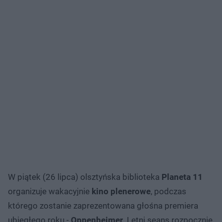
W piątek (26 lipca) olsztyńska biblioteka
Planeta 11
organizuje wakacyjnie
kino plenerowe
, podczas
którego zostanie zaprezentowana głośna premiera
ubiegłego roku -
Oppenheimer
. Letni seans rozpocznie