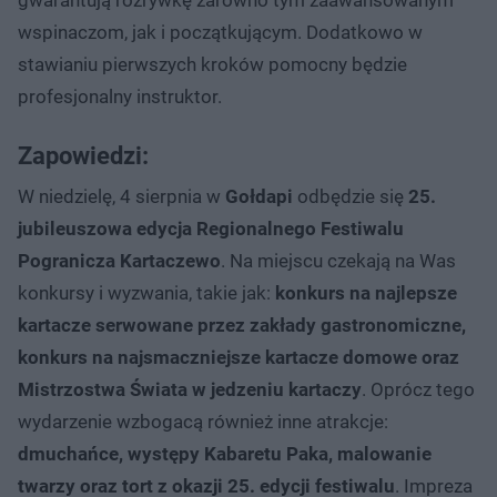
wspinaczom, jak i początkującym. Dodatkowo w
stawianiu pierwszych kroków pomocny będzie
profesjonalny instruktor.
Zapowiedzi:
W niedzielę, 4 sierpnia w
Gołdapi
odbędzie się
25.
jubileuszowa edycja Regionalnego Festiwalu
Pogranicza Kartaczewo
. Na miejscu czekają na Was
konkursy i wyzwania, takie jak:
konkurs na najlepsze
kartacze serwowane przez zakłady gastronomiczne,
konkurs na najsmaczniejsze kartacze domowe oraz
Mistrzostwa Świata w jedzeniu kartaczy
. Oprócz tego
wydarzenie wzbogacą również inne atrakcje:
dmuchańce, występy Kabaretu Paka, malowanie
twarzy oraz tort z okazji 25. edycji festiwalu
. Impreza