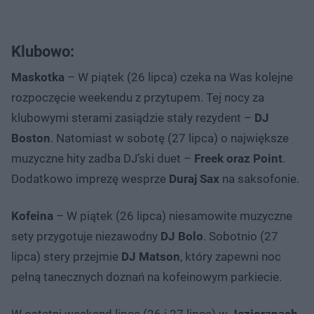
Klubowo:
Maskotka
– W piątek (26 lipca) czeka na Was kolejne
rozpoczęcie weekendu z przytupem. Tej nocy za
klubowymi sterami zasiądzie stały rezydent –
DJ
Boston
. Natomiast w sobotę (27 lipca) o największe
muzyczne hity zadba DJ’ski duet –
Freek oraz Point
.
Dodatkowo imprezę wesprze
Duraj Sax
na saksofonie.
Kofeina
– W piątek (26 lipca) niesamowite muzyczne
sety przygotuje niezawodny
DJ Bolo
. Sobotnio (27
lipca) stery przejmie
DJ Matson
, który zapewni noc
pełną tanecznych doznań na kofeinowym parkiecie.
W ostatni weekend lipca (26 i 27 lipca) w
Jezioranach