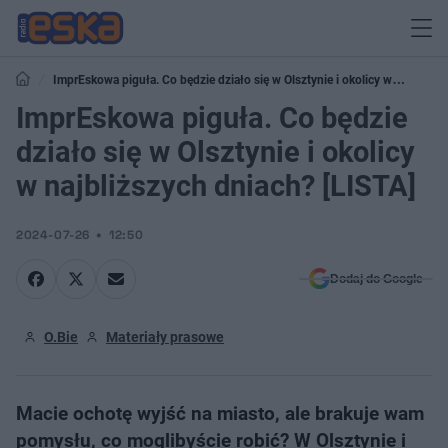
ImprEskowa piguła. Co będzie działo się w Olsztynie i okolicy w
najbliższych dniach? [LISTA]
ImprEskowa piguła. Co będzie
działo się w Olsztynie i okolicy
w najbliższych dniach? [LISTA]
2024-07-26
12:50
Dodaj do Google
O.Bie
Materiały prasowe
Macie ochotę wyjść na miasto, ale brakuje wam
pomysłu, co moglibyście robić? W Olsztynie i