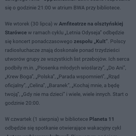
się o godzinie 21:00 w atrium BWA przy bibliotece.
We wtorek (30 lipca) w
Amfiteatrze na olsztyńskiej
Starówce
w ramach cyklu „Letnia Odyseja” odbędzie
się koncert ponadczasowego
zespołu „Kult”
. Polscy
radiosłuchacze znają doskonale ponad trzydzieści
utworów grupy ze wszystkich list przebojów. Ich serca
podbiły m.in. „Piosenka młodych wioślarzy”, „Do Ani”,
„Krew Boga”, „Polska”, „Parada wspomnień”, „Rząd
oficjalny”, „Celina”, „Baranek”, „Kochaj mnie, a będę
twoją”, „Gdy nie ma dzieci” i wiele, wiele innych. Start o
godzinie 20:00.
W czwartek (1 sierpnia) w bibliotece
Planeta 11
odbędzie się spotkanie otwierające wakacyjny cykl