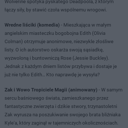
Wolverine spotyka pyskatego Deadpoola, z którym
łączy siły, by stawić czoła wspólnemu wrogowi.
Wredne liściki (komedia)
- Mieszkająca w małym
angielskim miasteczku bogobojna Edith (Olivia
Colman) otrzymuje anonimowe, niezwykle złośliwe
listy. O ich autorstwo oskarża swoją sąsiadkę,
wyzwoloną i buntowniczą Rose (Jessie Buckley).
Jednak z każdym dniem listów przybywa i dostaje je
już nie tylko Edith… Kto naprawdę je wysyła?
Zak i Wowo Tropiciele Magii (animowany)
- W samym
sercu baśniowego świata, zamieszkanego przez
fantastyczne zwierzęta i dzikie stwory, trzynastoletni
Zak wyrusza na poszukiwanie swojego brata bliźniaka
Kyle'a, który zaginął w tajemniczych okolicznościach.