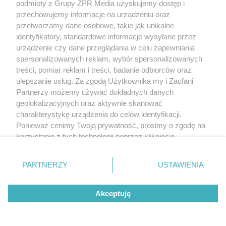
Chcą w ten sposób walczyć z intens…
podmioty z Grupy ZPR Media uzyskujemy dostęp i
przechowujemy informacje na urządzeniu oraz
przetwarzamy dane osobowe, takie jak unikalne
identyfikatory, standardowe informacje wysyłane przez
urządzenie czy dane przeglądania w celu zapewniania
spersonalizowanych reklam, wybór spersonalizowanych
treści, pomiar reklam i treści, badanie odbiorców oraz
ulepszanie usług. Za zgodą Użytkownika my i Zaufani
Partnerzy możemy używać dokładnych danych
geolokalizacyjnych oraz aktywnie skanować
charakterystykę urządzenia do celów identyfikacji.
Ponieważ cenimy Twoją prywatność, prosimy o zgodę na
korzystanie z tych technologii poprzez kliknięcie
„Akceptuję”. Zgoda jest dobrowolna i zawsze możesz ją
zmienić/wycofać klikając przycisk ustawień prywatności
PARTNERZY
USTAWIENIA
znajdujący się w lewym dolnym rogu strony
. Niektóre
rodzaje przetwarzania danych nie wymagają zgody
Akceptuję
użytkownika, ale masz prawo sprzeciwić się takiemu
przetwarzaniu. Preferencje będą miały zastosowanie tylko
na tej witrynie.