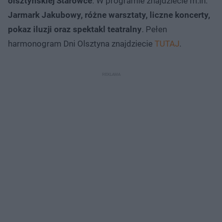
olsztyńskiej Starówce
. W programie znajdziecie m.in.
Jarmark Jakubowy, różne warsztaty, liczne koncerty,
pokaz iluzji oraz spektakl teatralny
. Pełen
harmonogram Dni Olsztyna znajdziecie
TUTAJ
.