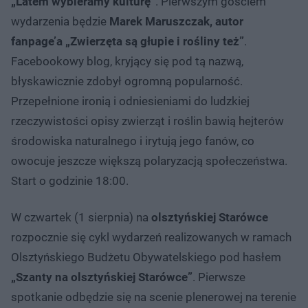
„Latem wybieramy kulturę”
. Pierwszym gościem
wydarzenia będzie
Marek Maruszczak, autor
fanpage’a „Zwierzęta są głupie i rośliny też”
.
Facebookowy blog, kryjący się pod tą nazwą,
błyskawicznie zdobył ogromną popularność.
Przepełnione ironią i odniesieniami do ludzkiej
rzeczywistości opisy zwierząt i roślin bawią hejterów
środowiska naturalnego i irytują jego fanów, co
owocuje jeszcze większą polaryzacją społeczeństwa.
Start o godzinie 18:00.
W czwartek (1 sierpnia) na
olsztyńskiej Starówce
rozpocznie się cykl wydarzeń realizowanych w ramach
Olsztyńskiego Budżetu Obywatelskiego pod hasłem
„Szanty na olsztyńskiej Starówce”
. Pierwsze
spotkanie odbędzie się na scenie plenerowej na terenie