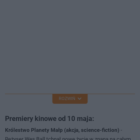
ROZWIŃ
Premiery kinowe od 10 maja:
Królestwo Planety Małp (akcja, science-fiction)
-
Reżyser Wes Ball tchnął nowe życie w znaną na całym