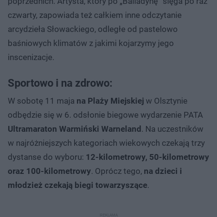
poprzednich. Artysta, który po „Balladynę” sięga po raz
czwarty, zapowiada też całkiem inne odczytanie
arcydzieła Słowackiego, odległe od pastelowo
baśniowych klimatów z jakimi kojarzymy jego
inscenizacje.
Sportowo i na zdrowo:
W sobotę 11 maja
na Plaży Miejskiej
w Olsztynie
odbędzie się w 6. odsłonie biegowe wydarzenie PATA
Ultramaraton Warmiński Warneland
. Na uczestników
w najróżniejszych kategoriach wiekowych czekają trzy
dystanse do wyboru:
12-kilometrowy, 50-kilometrowy
oraz 100-kilometrowy
. Oprócz tego,
na dzieci i
młodzież czekają biegi towarzyszące
.