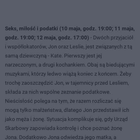
Seks, miłość i podatki (10 maja, godz. 19:00; 11 maja,
godz. 19:00; 12 maja, godz. 17:00)
- Dwóch przyjaciół
i współlokatorów, Jon oraz Leslie, jest związanych z tą
samą dziewczyną - Kate. Pierwszy jest jej
narzeczonym, a drugi kochankiem. Obaj są biedującymi
muzykami, którzy ledwo wiążą koniec z końcem. Żeby
trochę zaoszczędzić Jon, w tajemnicy przed Lesliem,
składa za nich wspólne zeznanie podatkowe.
Nieścisłość polega na tym, że razem rozliczać się
mogą tylko małżeństwa, dlatego Jon przedstawił ich
jako męża i żonę. Sytuacja komplikuje się, gdy Urząd
Skarbowy zapowiada kontrolę i chce poznać żonę
Jona. Dodatkowo Jona odwiedza jego matka, a