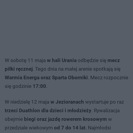
W sobotę 11 maja
w hali Urania
odbędzie się
mecz
piłki ręcznej
. Tego dnia na małej arenie spotkają się
Warmia Energa oraz Sparta Oborniki
. Mecz rozpocznie
się godzinie
17:00
.
W niedzielę 12 maja
w Jezioranach
wystartuje po raz
trzeci Duathlon dla dzieci i młodzieży
. Rywalizacja
obejmie
biegi oraz jazdę rowerem krosowym
w
przedziale wiekowym
od 7 do 14 lat
. Najmłodsi