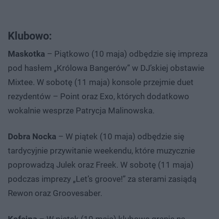
Klubowo:
Maskotka
– Piątkowo (10 maja) odbędzie się impreza
pod hasłem „Królowa Bangerów” w DJ’skiej obstawie
Mixtee. W sobotę (11 maja) konsole przejmie duet
rezydentów – Point oraz Exo, których dodatkowo
wokalnie wesprze Patrycja Malinowska.
Dobra Nocka
– W piątek (10 maja) odbędzie się
tardycyjnie przywitanie weekendu, które muzycznie
poprowadzą Julek oraz Freek. W sobotę (11 maja)
podczas imprezy „Let’s groove!” za sterami zasiądą
Rewon oraz Groovesaber.
Kofeina
– W piątek (10 maja) klubowe granie na