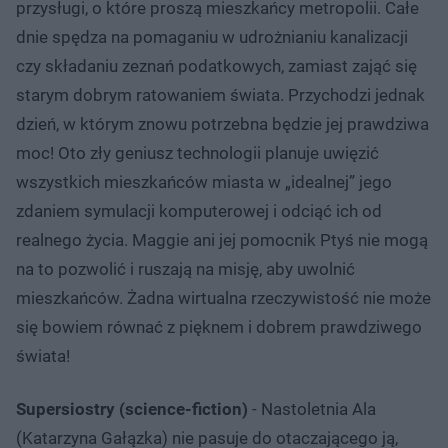
przysługi, o które proszą mieszkańcy metropolii. Całe
dnie spędza na pomaganiu w udrożnianiu kanalizacji
czy składaniu zeznań podatkowych, zamiast zająć się
starym dobrym ratowaniem świata. Przychodzi jednak
dzień, w którym znowu potrzebna będzie jej prawdziwa
moc! Oto zły geniusz technologii planuje uwięzić
wszystkich mieszkańców miasta w „idealnej” jego
zdaniem symulacji komputerowej i odciąć ich od
realnego życia. Maggie ani jej pomocnik Ptyś nie mogą
na to pozwolić i ruszają na misję, aby uwolnić
mieszkańców. Żadna wirtualna rzeczywistość nie może
się bowiem równać z pięknem i dobrem prawdziwego
świata!
Supersiostry (science-fiction)
- Nastoletnia Ala
(Katarzyna Gałązka) nie pasuje do otaczającego ją,