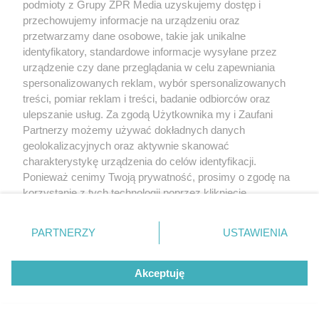
podmioty z Grupy ZPR Media uzyskujemy dostęp i
przechowujemy informacje na urządzeniu oraz
przetwarzamy dane osobowe, takie jak unikalne
identyfikatory, standardowe informacje wysyłane przez
urządzenie czy dane przeglądania w celu zapewniania
spersonalizowanych reklam, wybór spersonalizowanych
treści, pomiar reklam i treści, badanie odbiorców oraz
ulepszanie usług. Za zgodą Użytkownika my i Zaufani
Partnerzy możemy używać dokładnych danych
geolokalizacyjnych oraz aktywnie skanować
charakterystykę urządzenia do celów identyfikacji.
Ponieważ cenimy Twoją prywatność, prosimy o zgodę na
korzystanie z tych technologii poprzez kliknięcie
„Akceptuję”. Zgoda jest dobrowolna i zawsze możesz ją
zmienić/wycofać klikając przycisk ustawień prywatności
PARTNERZY
USTAWIENIA
znajdujący się w lewym dolnym rogu strony
. Niektóre
rodzaje przetwarzania danych nie wymagają zgody
Akceptuję
użytkownika, ale masz prawo sprzeciwić się takiemu
przetwarzaniu. Preferencje będą miały zastosowanie tylko
na tej witrynie.