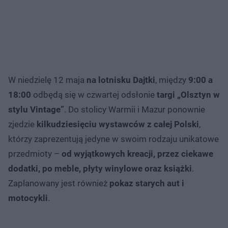
W niedzielę 12 maja
na lotnisku Dajtki
, między
9:00 a
18:00
odbędą się w czwartej odsłonie
targi „Olsztyn w
stylu Vintage”
. Do stolicy Warmii i Mazur ponownie
zjedzie
kilkudziesięciu wystawców z całej Polski
,
którzy zaprezentują jedyne w swoim rodzaju unikatowe
przedmioty –
od wyjątkowych kreacji, przez ciekawe
dodatki, po meble, płyty winylowe oraz książki
.
Zaplanowany jest również
pokaz starych aut i
motocykli
.