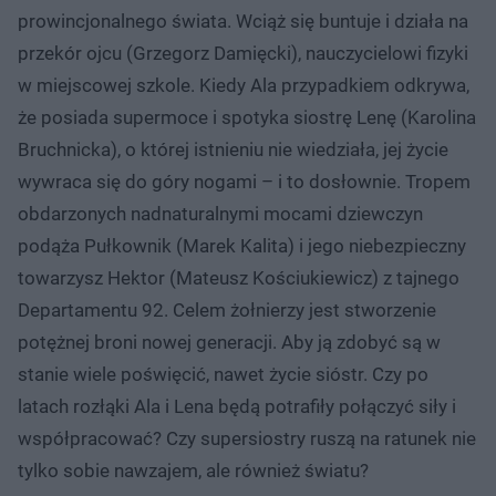
prowincjonalnego świata. Wciąż się buntuje i działa na
przekór ojcu (Grzegorz Damięcki), nauczycielowi fizyki
w miejscowej szkole. Kiedy Ala przypadkiem odkrywa,
że posiada supermoce i spotyka siostrę Lenę (Karolina
Bruchnicka), o której istnieniu nie wiedziała, jej życie
wywraca się do góry nogami – i to dosłownie. Tropem
obdarzonych nadnaturalnymi mocami dziewczyn
podąża Pułkownik (Marek Kalita) i jego niebezpieczny
towarzysz Hektor (Mateusz Kościukiewicz) z tajnego
Departamentu 92. Celem żołnierzy jest stworzenie
potężnej broni nowej generacji. Aby ją zdobyć są w
stanie wiele poświęcić, nawet życie sióstr. Czy po
latach rozłąki Ala i Lena będą potrafiły połączyć siły i
współpracować? Czy supersiostry ruszą na ratunek nie
tylko sobie nawzajem, ale również światu?