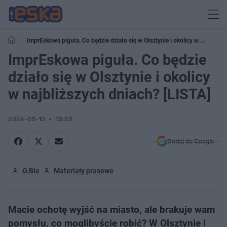
ImprEskowa piguła. Co będzie działo się w Olsztynie i okolicy w
najbliższych dniach? [LISTA]
ImprEskowa piguła. Co będzie
działo się w Olsztynie i okolicy
w najbliższych dniach? [LISTA]
2024-05-10
13:53
Dodaj do Google
O.Bie
Materiały prasowe
Macie ochotę wyjść na miasto, ale brakuje wam
pomysłu, co moglibyście robić? W Olsztynie i