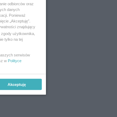
anie odbiorców oraz
nych danych
kacji. Ponieważ
ięcie „Akceptuję”.
ywatności znajdujący
ą zgody użytkownika,
 tylko na tej
 naszych serwisów
esz w
Polityce
Akceptuję