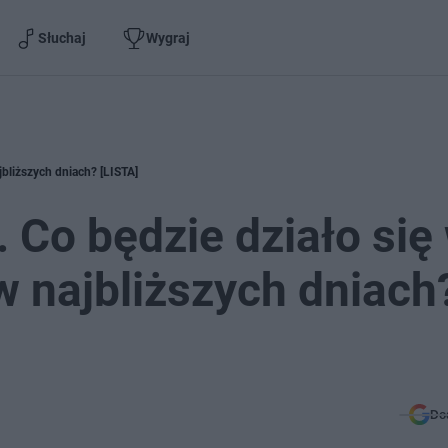
Słuchaj
Wygraj
jbliższych dniach? [LISTA]
 Co będzie działo się
 w najbliższych dniach
Do