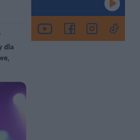
W
y dla
we,