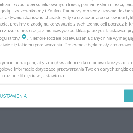
klam, wybór spersonalizowanych treści, pomiar reklam i treści, bad
 zgodą Użytkownika my i Zaufani Partnerzy możemy używać dokład
az aktywnie skanować charakterystykę urządzenia do celów identyfi
ść, prosimy o zgodę na korzystanie z tych technologii poprzez klikn
a i zawsze możesz ją zmienić/wycofać klikając przycisk ustawień pr
ogu strony
. Niektóre rodzaje przetwarzania danych nie wymagaj
iwić się takiemu przetwarzaniu. Preferencje będą miały zastosowanie
szymi informacjami, abyś mógł świadomie i komfortowo korzystać z
gółowe informacje dotyczące przetwarzania Twoich danych znajdzi
s
oraz po kliknięciu w „Ustawienia”.
USTAWIENIA