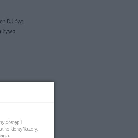
ech DJ’ów:
na żywo
y dostęp i
lne identyfikatory,
iania