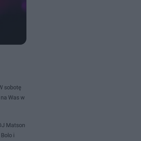
 W sobotę
a na Was w
 DJ Matson
Bolo i