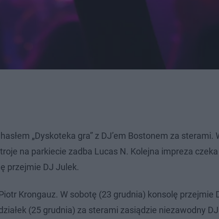
d hasłem „Dyskoteka gra” z DJ’em Bostonem za sterami.
stroje na parkiecie zadba Lucas N. Kolejna impreza czek
lę przejmie DJ Julek.
 Piotr Krongauz. W sobotę (23 grudnia) konsolę przejmie
iałek (25 grudnia) za sterami zasiądzie niezawodny DJ 