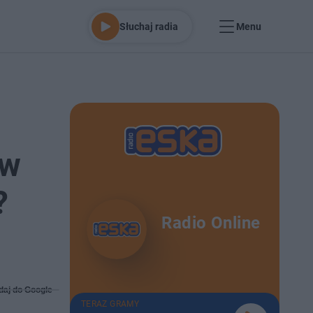
Słuchaj radia
Menu
 w
?
Radio Online
daj do Google
TERAZ GRAMY