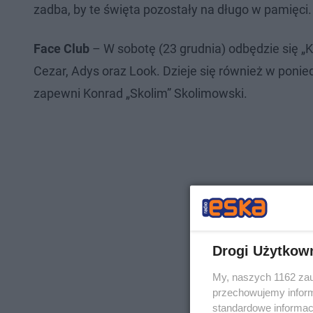
zadba, by te święta pozostały na długo w pamięci.
Face Club
– W sobotę (23 grudnia) odbędzie się „K
Cezar, Adys oraz Look. Dzieje się również w poni
zapewni Konrad „Skolim” Skolimowski.
Drogi Użytkow
My, naszych 1162 zau
przechowujemy informa
standardowe informac