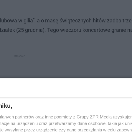
lubowa wigilia”, a o masę świątecznych hitów zadba trz
edziałek (25 grudnia). Tego wieczoru koncertowe granie 
niku,
fanych partnerów oraz inne podmioty z Grupy ZPR Media uzyskujem
cje na urządzeniu oraz przetwarzamy dane osobowe, takie jak unika
je wysyłane przez urządzenie czy dane przeglądania w celu zapewn