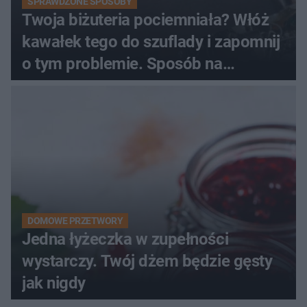
SPRAWDZONE SPOSOBY
Twoja biżuteria pociemniała? Włóż
kawałek tego do szuflady i zapomnij
o tym problemie. Sposób na
pociemniałą biżuterię
DOMOWE PRZETWORY
Jedna łyżeczka w zupełności
wystarczy. Twój dżem będzie gęsty
jak nigdy