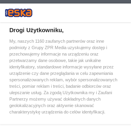
Drogi Użytkowniku,
My, naszych 1160 zaufanych partnerów oraz inne
Żaden utwór zamieszczony w serwisie nie może być powielany i
podmioty z Grupy ZPR Media uzyskujemy dostęp i
rozpowszechniany lub dalej rozpowszechniany w jakikolwiek sposób (w
tym także elektroniczny lub mechaniczny) na jakimkolwiek polu
przechowujemy informacje na urządzeniu oraz
eksploatacji w jakiejkolwiek formie, włącznie z umieszczaniem w
przetwarzamy dane osobowe, takie jak unikalne
Internecie bez pisemnej zgody właściciela praw. Jakiekolwiek użycie lub
identyfikatory, standardowe informacje wysyłane przez
wykorzystanie utworów w całości lub w części z naruszeniem prawa,
tzn. bez właściwej zgody, jest zabronione pod groźbą kary i może być
urządzenie czy dane przeglądania w celu zapewniania
ścigane prawnie.
spersonalizowanych reklam, wybór spersonalizowanych
treści, pomiar reklam i treści, badanie odbiorców oraz
ulepszanie usług. Za zgodą Użytkownika my i Zaufani
Partnerzy możemy używać dokładnych danych
geolokalizacyjnych oraz aktywnie skanować
charakterystykę urządzenia do celów identyfikacji.
Ponieważ cenimy Twoją prywatność, prosimy o zgodę na
O nas
korzystanie z tych technologii poprzez kliknięcie
Informacje prawne