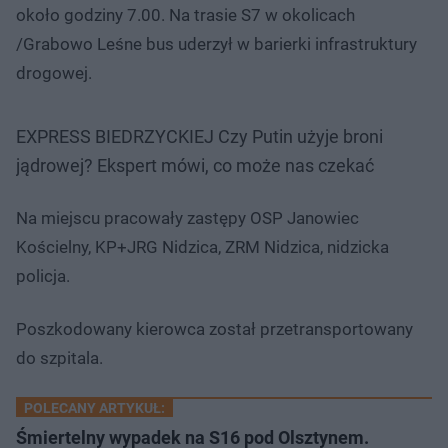
około godziny 7.00. Na trasie S7 w okolicach
/Grabowo Leśne bus uderzył w barierki infrastruktury
drogowej.
EXPRESS BIEDRZYCKIEJ Czy Putin użyje broni
jądrowej? Ekspert mówi, co może nas czekać
Na miejscu pracowały zastępy OSP Janowiec
Kościelny, KP+JRG Nidzica, ZRM Nidzica, nidzicka
policja.
Poszkodowany kierowca został przetransportowany
do szpitala.
POLECANY ARTYKUŁ:
Śmiertelny wypadek na S16 pod Olsztynem.