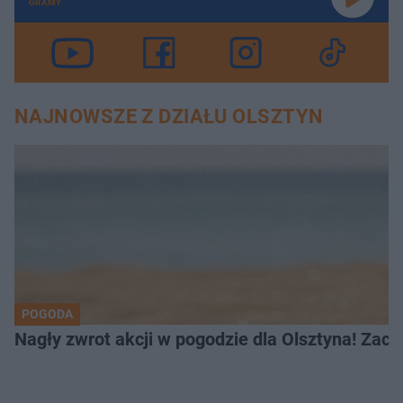
GRAMY
NAJNOWSZE Z DZIAŁU OLSZTYN
POGODA
Nagły zwrot akcji w pogodzie dla Olsztyna! Zac