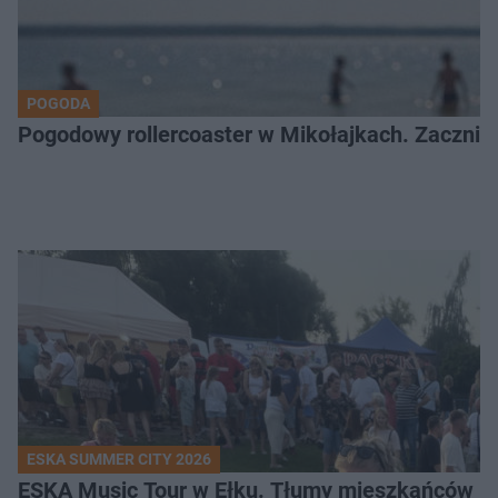
POGODA
Pogodowy rollercoaster w Mikołajkach. Zacznie 
ESKA SUMMER CITY 2026
ESKA Music Tour w Ełku. Tłumy mieszkańców i t