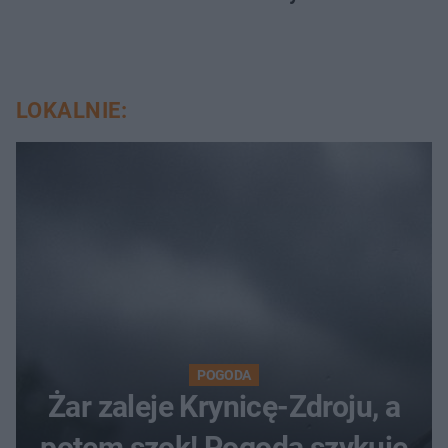
LOKALNIE:
POGODA
Żar zaleje Krynicę-Zdroju, a
potem szok! Pogoda szykuje