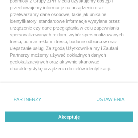
podmioty z Grupy ZPR Media uzyskujemy dostęp i
przechowujemy informacje na urządzeniu oraz
RZADKIE IMIONA
przetwarzamy dane osobowe, takie jak unikalne
To imię brzmi jak nazwa
identyfikatory, standardowe informacje wysyłane przez
urządzenie czy dane przeglądania w celu zapewniania
europejskiego kraju. W
spersonalizowanych reklam, wybór spersonalizowanych
Polsce nosi je zaledwie 3
treści, pomiar reklam i treści, badanie odbiorców oraz
ulepszanie usług. Za zgodą Użytkownika my i Zaufani
kobiety
Partnerzy możemy używać dokładnych danych
geolokalizacyjnych oraz aktywnie skanować
charakterystykę urządzenia do celów identyfikacji.
Ponieważ cenimy Twoją prywatność, prosimy o zgodę na
korzystanie z tych technologii poprzez kliknięcie
„Akceptuję”. Zgoda jest dobrowolna i zawsze możesz ją
zmienić/wycofać klikając przycisk ustawień prywatności
PARTNERZY
USTAWIENIA
znajdujący się w lewym dolnym rogu strony
. Niektóre
rodzaje przetwarzania danych nie wymagają zgody
DOMOWE TRIKI
Akceptuję
użytkownika, ale masz prawo sprzeciwić się takiemu
Zwilż kartkę i połóż na parapecie.
przetwarzaniu. Preferencje będą miały zastosowanie tylko
na tej witrynie.
Żadna mucha nie wleci do twojego