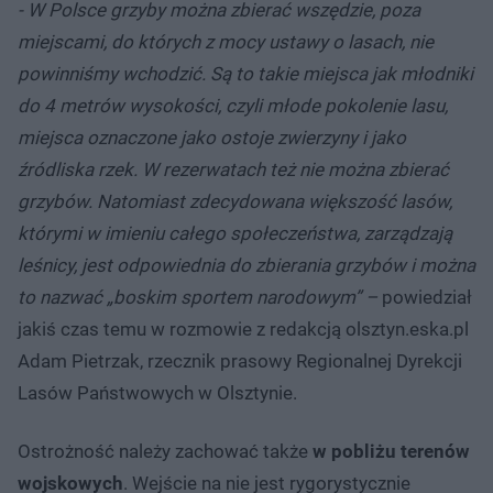
- W Polsce grzyby można zbierać wszędzie, poza
miejscami, do których z mocy ustawy o lasach, nie
powinniśmy wchodzić. Są to takie miejsca jak młodniki
do 4 metrów wysokości, czyli młode pokolenie lasu,
miejsca oznaczone jako ostoje zwierzyny i jako
źródliska rzek. W rezerwatach też nie można zbierać
grzybów. Natomiast zdecydowana większość lasów,
którymi w imieniu całego społeczeństwa, zarządzają
leśnicy, jest odpowiednia do zbierania grzybów i można
to nazwać „boskim sportem narodowym” –
powiedział
jakiś czas temu w rozmowie z redakcją olsztyn.eska.pl
Adam Pietrzak, rzecznik prasowy Regionalnej Dyrekcji
Lasów Państwowych w Olsztynie.
Ostrożność należy zachować także
w pobliżu terenów
wojskowych
. Wejście na nie jest rygorystycznie