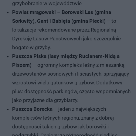
grzybobranie w województwie
Powiat mrągowski – Borowski Las (gmina
Sorkwity), Gant i Babięta (gmina Piecki)
– to
lokalizacje rekomendowane przez Regionalną
Dyrekcję Lasów Państwowych jako szczególnie
bogate w grzyby.
Puszcza Piska (lasy między Rucianem-Nidą a
Piszem)
– ogromny kompleks leśny z mieszanką
drzewostanów sosnowych i liściastych, sprzyjający
wzrostowi wielu gatunków grzybów. Dodatkowy
plus: dostępność parkingów, często wspomnianych
jako przyjazne dla grzybiarzy.
Puszcza Borecka
– jeden z największych
kompleksów leśnych regionu, znany z dobrej
dostępności takich grzybów jak borowiki i
podgrzybki. Ceniony za różnorodność siedlisk