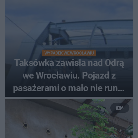
WYPADEK WE WROCŁAWIU
Taksówka zawisła nad Odrą
we Wrocławiu. Pojazd z
pasażerami o mało nie runął
do rzeki
6