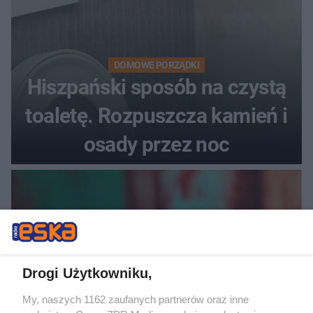
DOMOWE PORZĄDKI
Hiszpański sposób na czystą
toaletę. Rozpuszcza kamień i
osady przez noc
Drogi Użytkowniku,
My, naszych 1162 zaufanych partnerów oraz inne