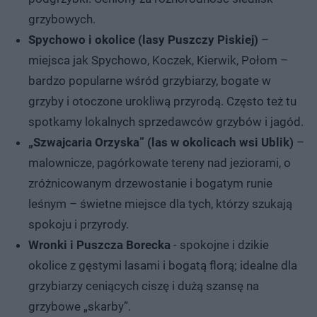
grzybowych.
Spychowo i okolice (lasy Puszczy Piskiej)
–
miejsca jak Spychowo, Koczek, Kierwik, Połom –
bardzo popularne wśród grzybiarzy, bogate w
grzyby i otoczone urokliwą przyrodą. Często też tu
spotkamy lokalnych sprzedawców grzybów i jagód.
„Szwajcaria Orzyska” (las w okolicach wsi Ublik)
–
malownicze, pagórkowate tereny nad jeziorami, o
zróżnicowanym drzewostanie i bogatym runie
leśnym – świetne miejsce dla tych, którzy szukają
spokoju i przyrody.
Wronki i Puszcza Borecka
- spokojne i dzikie
okolice z gęstymi lasami i bogatą florą; idealne dla
grzybiarzy ceniących ciszę i dużą szansę na
grzybowe „skarby”.