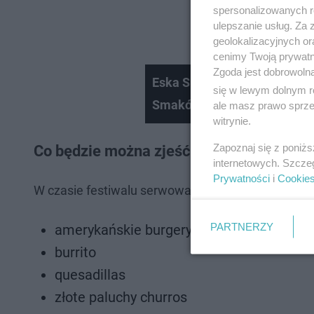
spersonalizowanych re
ulepszanie usług. Za
geolokalizacyjnych or
cenimy Twoją prywatno
Zgoda jest dobrowoln
Eska Summer City Olsztyn! K
się w lewym dolnym r
Smaków Food Trucków.
ale masz prawo sprzec
witrynie.
Zapoznaj się z poniż
Co będzie można zjeść na Food Truck Fes
internetowych. Szcze
Prywatności
i
Cookie
W czasie festiwalu serwowane będą między innym
PARTNERZY
amerykańskie burgery
burrito
quesadillas
złote paluchy churros