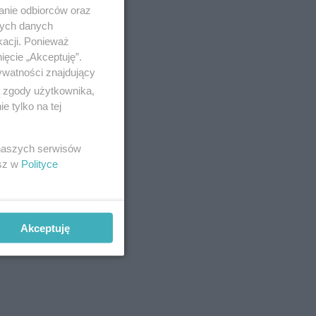
anie odbiorców oraz
nych danych
kacji. Ponieważ
ięcie „Akceptuję”.
ywatności znajdujący
ą zgody użytkownika,
 tylko na tej
 naszych serwisów
esz w
Polityce
Akceptuję