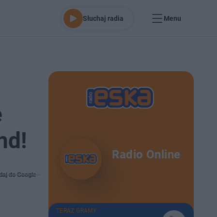
Słuchaj radia
Menu
e
nd!
Radio Online
daj do Google
TERAZ GRAMY