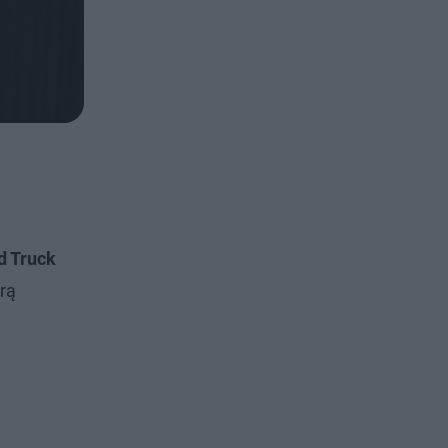
d Truck
rą