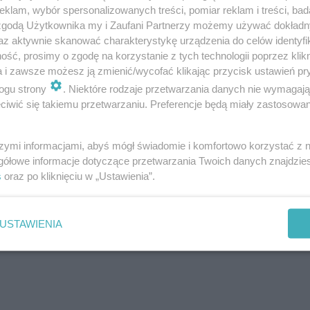
klam, wybór spersonalizowanych treści, pomiar reklam i treści, bad
 zgodą Użytkownika my i Zaufani Partnerzy możemy używać dokład
az aktywnie skanować charakterystykę urządzenia do celów identyfi
ść, prosimy o zgodę na korzystanie z tych technologii poprzez klikn
a i zawsze możesz ją zmienić/wycofać klikając przycisk ustawień pr
ulinarna podróż dookoła świata. 14. Festiwal
ogu strony
. Niektóre rodzaje przetwarzania danych nie wymagaj
iwić się takiemu przetwarzaniu. Preferencje będą miały zastosowanie
szymi informacjami, abyś mógł świadomie i komfortowo korzystać z
tivals w Olsztynie?
gółowe informacje dotyczące przetwarzania Twoich danych znajdzi
s
oraz po kliknięciu w „Ustawienia”.
i:
USTAWIENIA