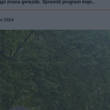
tąpi znana gwiazda. Sprawdź program impr…
yn 2024