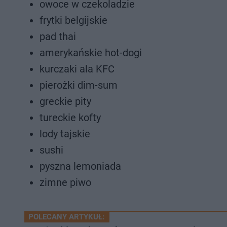
owoce w czekoladzie
frytki belgijskie
pad thai
amerykańskie hot-dogi
kurczaki ala KFC
pierożki dim-sum
greckie pity
tureckie kofty
lody tajskie
sushi
pyszna lemoniada
zimne piwo
POLECANY ARTYKUŁ: