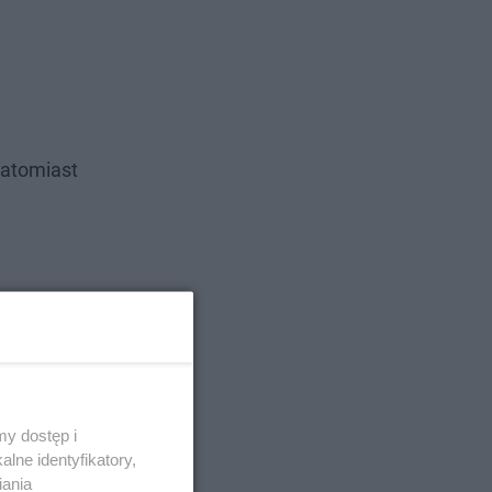
natomiast
y dostęp i
lne identyfikatory,
iania