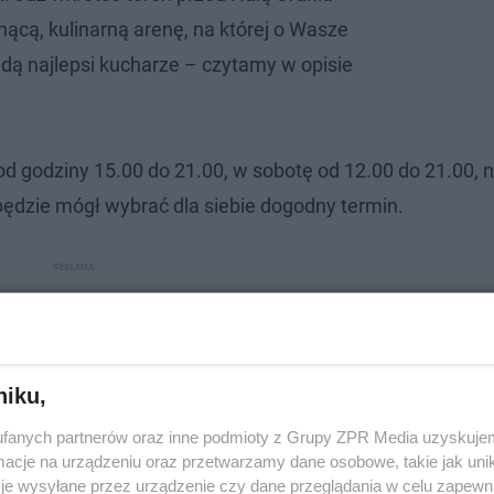
ącą, kulinarną arenę, na której o Wasze
dą najlepsi kucharze – czytamy w opisie
od godziny 15.00 do 21.00, w sobotę od 12.00 do 21.00, 
będzie mógł wybrać dla siebie dogodny termin.
niku,
fanych partnerów oraz inne podmioty z Grupy ZPR Media uzyskujem
cje na urządzeniu oraz przetwarzamy dane osobowe, takie jak unika
je wysyłane przez urządzenie czy dane przeglądania w celu zapewn