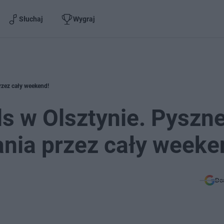
Słuchaj
Wygraj
rzez cały weekend!
ls w Olsztynie. Pyszn
ania przez cały weeke
Do