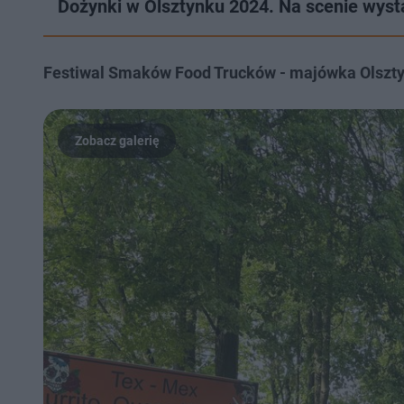
Dożynki w Olsztynku 2024. Na scenie wys
Festiwal Smaków Food Trucków - majówka Olszt