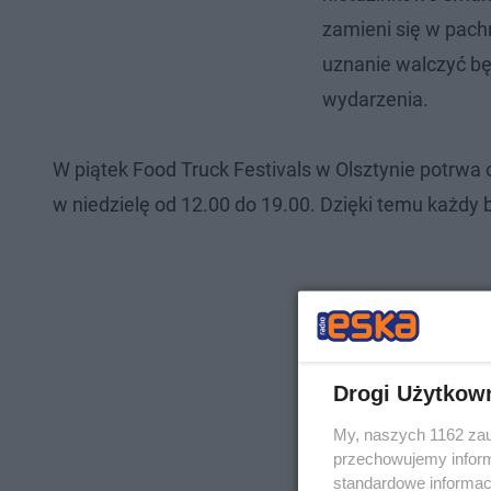
zamieni się w pachn
uznanie walczyć bę
wydarzenia.
W piątek Food Truck Festivals w Olsztynie potrwa 
w niedzielę od 12.00 do 19.00. Dzięki temu każdy 
Drogi Użytkow
My, naszych 1162 zau
przechowujemy informa
standardowe informac