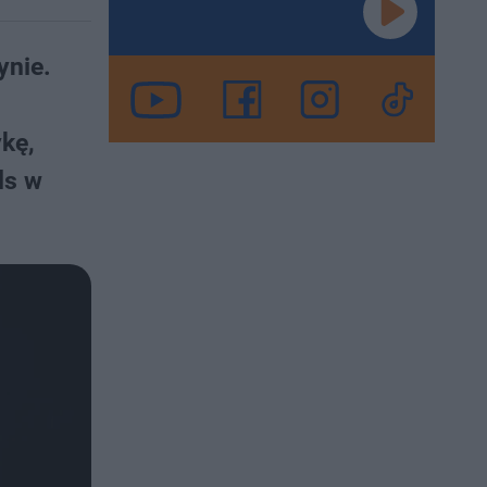
ynie.
ykę,
ls w