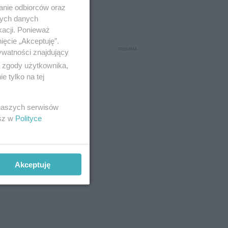
anie odbiorców oraz
nych danych
kacji. Ponieważ
ięcie „Akceptuję”.
ywatności znajdujący
ą zgody użytkownika,
 tylko na tej
ch może
 naszych serwisów
esz w
Polityce
 ich w
 jakość
Akceptuję