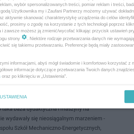
klam, wybór spersonalizowanych treści, pomiar reklam i treści, bad
 zgodą Użytkownika my i Zaufani Partnerzy możemy używać dokład
az aktywnie skanować charakterystykę urządzenia do celów identyfi
ść, prosimy o zgodę na korzystanie z tych technologii poprzez klikn
a i zawsze możesz ją zmienić/wycofać klikając przycisk ustawień pr
ogu strony
. Niektóre rodzaje przetwarzania danych nie wymagaj
iwić się takiemu przetwarzaniu. Preferencje będą miały zastosowanie
z lepszej bazy. Zespół Szkół Mechaniczno-Energetyczny
szymi informacjami, abyś mógł świadomie i komfortowo korzystać z
gółowe informacje dotyczące przetwarzania Twoich danych znajdzi
i. Poprawa funkcjonalności obiektów oraz wyposażenie
s
oraz po kliknięciu w „Ustawienia”.
enie zainteresowania młodzieży szkołą i jeszcze wyższą
USTAWIENIA
 taka baza dydaktyczna i maszyny na
e wydawały się nieosiągalnym marzeniem -
espołu Szkół Mechaniczno-Energetycznych,