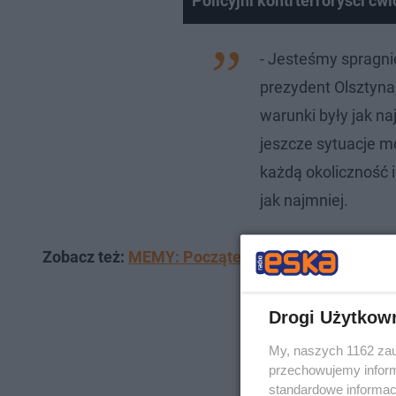
Policyjni kontrterroryści ćw
- Jesteśmy spragni
prezydent Olsztyna
warunki były jak na
jeszcze sytuacje m
każdą okoliczność 
jak najmniej.
Zobacz też:
MEMY: Początek roku szkolnego na wes
Drogi Użytkow
My, naszych 1162 zau
przechowujemy informa
standardowe informac