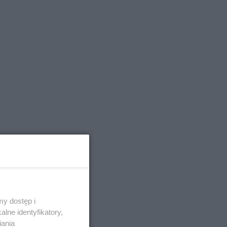
y dostęp i
lne identyfikatory,
iania