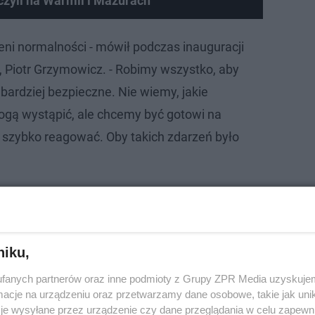
iczyli na Warmii i Mazurach
eni normalności - mówił podczas inauguracji
, Piotr Grzymowicz. - Robimy wszystko, aby
jbardziej bezpieczne. Nie wiemy, jakie
ogą wystąpić, ale chcemy być gotowi na
i szybko reagować. Oby takich zdarzeń było
oło. Nie taki diabeł straszny, jak go malują?
niku,
fanych partnerów oraz inne podmioty z Grupy ZPR Media uzyskujem
cje na urządzeniu oraz przetwarzamy dane osobowe, takie jak unika
je wysyłane przez urządzenie czy dane przeglądania w celu zapewn