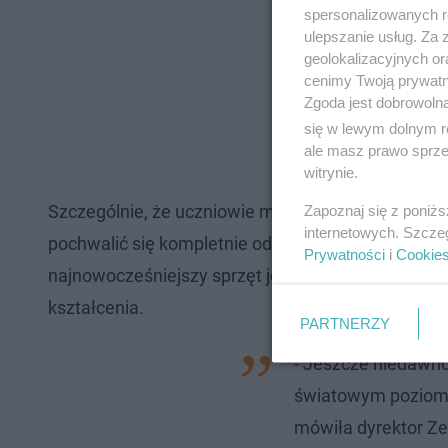
spersonalizowanych re
ulepszanie usług. Za
geolokalizacyjnych or
cenimy Twoją prywatno
Zgoda jest dobrowoln
się w lewym dolnym r
ale masz prawo sprzec
witrynie.
Szczególnie, że uczniowie mogą korzystać z cora
Zapoznaj się z poniż
internetowych. Szcze
pochwalić się kompletnie odnowionymi warsztatam
Prywatności
i
Cookie
najnowocześniejszy sprzęt jest szansą na zwiększ
kształcenia.
PARTNERZY
- Jeszcze niedawno
światowym poziomi
mówiła dyrektor Z