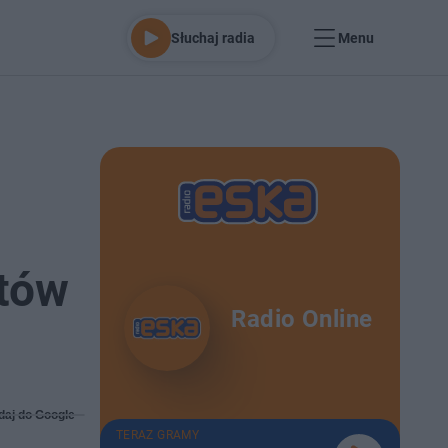
Słuchaj radia
Menu
atów
Radio Online
daj do Google
TERAZ GRAMY