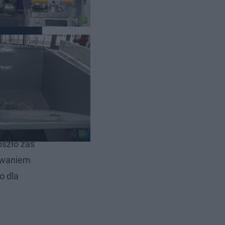
o w
oszło zaś
towaniem
o dla