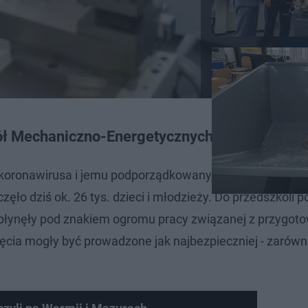
ół Mechaniczno-Energetycznych w Olsztynie
koronawirusa i jemu podporządkowany, rok szkolny. Tylk
o dziś ok. 26 tys. dzieci i młodzieży. Do przedszkoli p
e upłynęły pod znakiem ogromu pracy związanej z przygo
ajęcia mogły być prowadzone jak najbezpieczniej - zarówn