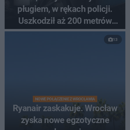
pługiem, w rękach policji.
Uszkodził aż 200 metrów
nowej drogi
13
NOWE POŁĄCZENIE Z WROCŁAWIA
Ryanair zaskakuje. Wrocław
zyska nowe egzotyczne