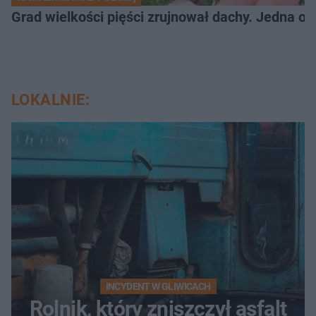
Grad wielkości pięści zrujnował dachy. Jedna oso
LOKALNIE:
INCYDENT W GLIWICACH
Rolnik, który zniszczył asfalt