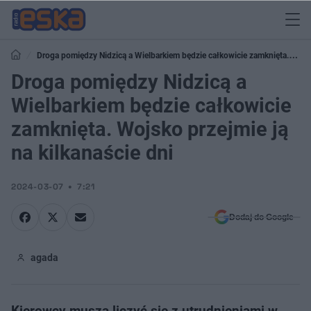
Droga pomiędzy Nidzicą a Wielbarkiem będzie całkowicie zamknięta.
Wojsko przejmie ją na kilkanaście dni
Droga pomiędzy Nidzicą a
Wielbarkiem będzie całkowicie
zamknięta. Wojsko przejmie ją
na kilkanaście dni
2024-03-07
7:21
Dodaj do Google
agada
Kierowcy muszą liczyć się z utrudnieniami w