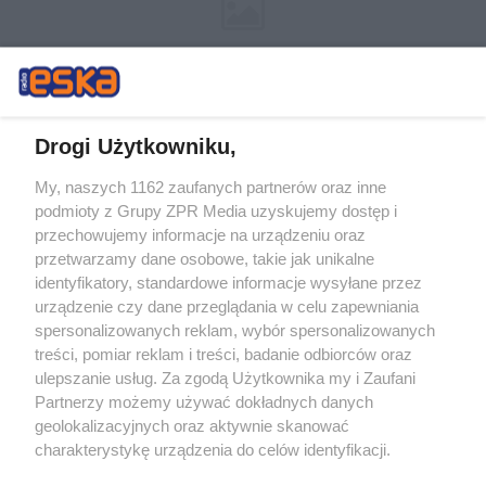
Drogi Użytkowniku,
My, naszych 1162 zaufanych partnerów oraz inne
Żaden utwór zamieszczony w serwisie nie może być powielany i
podmioty z Grupy ZPR Media uzyskujemy dostęp i
rozpowszechniany lub dalej rozpowszechniany w jakikolwiek sposób (w
tym także elektroniczny lub mechaniczny) na jakimkolwiek polu
przechowujemy informacje na urządzeniu oraz
eksploatacji w jakiejkolwiek formie, włącznie z umieszczaniem w
przetwarzamy dane osobowe, takie jak unikalne
Internecie bez pisemnej zgody właściciela praw. Jakiekolwiek użycie lub
identyfikatory, standardowe informacje wysyłane przez
wykorzystanie utworów w całości lub w części z naruszeniem prawa,
tzn. bez właściwej zgody, jest zabronione pod groźbą kary i może być
urządzenie czy dane przeglądania w celu zapewniania
ścigane prawnie.
spersonalizowanych reklam, wybór spersonalizowanych
treści, pomiar reklam i treści, badanie odbiorców oraz
ulepszanie usług. Za zgodą Użytkownika my i Zaufani
Partnerzy możemy używać dokładnych danych
geolokalizacyjnych oraz aktywnie skanować
charakterystykę urządzenia do celów identyfikacji.
Ponieważ cenimy Twoją prywatność, prosimy o zgodę na
O nas