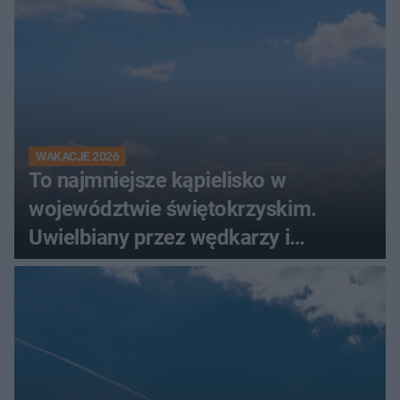
WAKACJE 2026
To najmniejsze kąpielisko w
województwie świętokrzyskim.
Uwielbiany przez wędkarzy i
turystów