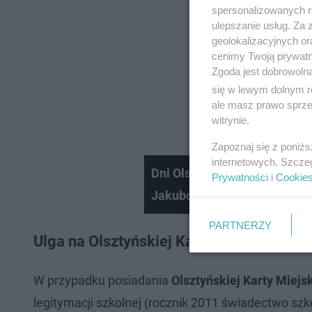
spersonalizowanych re
ulepszanie usług. Za
geolokalizacyjnych or
cenimy Twoją prywatno
Zgoda jest dobrowoln
się w lewym dolnym r
ale masz prawo sprzec
witrynie.
Zapoznaj się z poniż
internetowych. Szcze
Dni Olsztyna 2025. Dziesiąt
Prywatności
i
Cookie
Jakubowym
PARTNERZY
Ulga na Olsztyńskiej Karcie Miejskiej
W przypadku posiadania
Olsztyńskiej Karty Miejs
legitymacji szkolnej (rocznik 2011 świadectwo szk