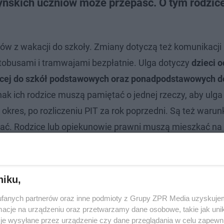
yńskich uczniów może przepaść. O tym rodzic
ów z wakacji do szkoły. Zmiany dotyczą też komunikacji 
utobusami i tramwajami bezpłatnie. Ulga dotyczy
dzieci o
jącej do szkół podstawowych oraz ponadpodstawowych d
nak ich rodzice muszą pamiętać o jednej rzeczy, aby ulga 
okres, po rozliczeniu PIT za rok poprzedni. Są też warunk
stać. Rodzice lub opiekunowie prawni muszą mieszkać na 
 od osób fizycznych w Urzędzie Skarbowym w Olsztynie. 
) lub eLegitymację szkolną.
niku,
fanych partnerów oraz inne podmioty z Grupy ZPR Media uzyskujem
cje na urządzeniu oraz przetwarzamy dane osobowe, takie jak unika
je wysyłane przez urządzenie czy dane przeglądania w celu zapewn