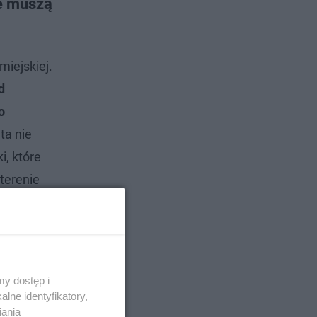
e muszą
miejskiej.
d
o
ta nie
i, które
terenie
Ulga
y dostęp i
lne identyfikatory,
iania