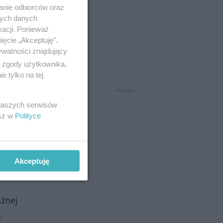
anie odbiorców oraz
nych danych
kacji. Ponieważ
ięcie „Akceptuję”.
ywatności znajdujący
ą zgody użytkownika,
 tylko na tej
 naszych serwisów
esz w
Polityce
Akceptuję
ażnej
a