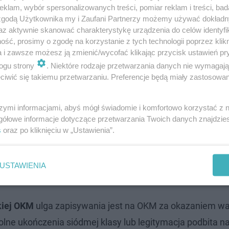
klam, wybór spersonalizowanych treści, pomiar reklam i treści, bad
 zgodą Użytkownika my i Zaufani Partnerzy możemy używać dokład
az aktywnie skanować charakterystykę urządzenia do celów identyfi
ść, prosimy o zgodę na korzystanie z tych technologii poprzez klikn
a i zawsze możesz ją zmienić/wycofać klikając przycisk ustawień pr
ogu strony
. Niektóre rodzaje przetwarzania danych nie wymagaj
iwić się takiemu przetwarzaniu. Preferencje będą miały zastosowanie
szymi informacjami, abyś mógł świadomie i komfortowo korzystać z
gółowe informacje dotyczące przetwarzania Twoich danych znajdzi
ki wystawców i setki olsztynian na Jarmarku
s
oraz po kliknięciu w „Ustawienia”.
USTAWIENIA
kiej OKM
ulga zapisywania jest na OKM za okazaniem w
olne ukończenia siódmej klasy lub legitymacja podbita n