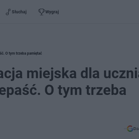
Słuchaj
Wygraj
ć. O tym trzeba pamiętać
ja miejska dla uczni
epaść. O tym trzeba
Do