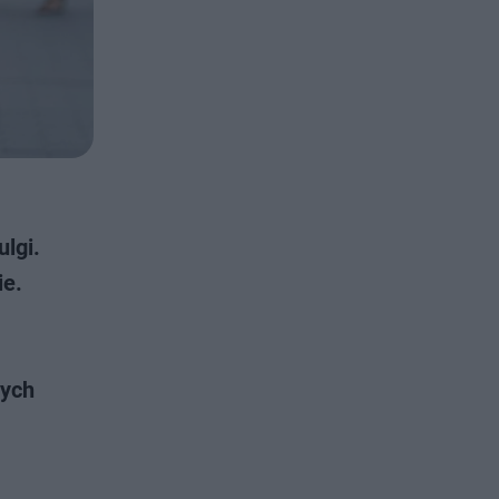
lgi.
ie.
wych