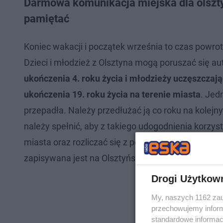
Darmowa komunikacja miejska dla olszt
pamiętać
Koniec wakacji i początek września to czas powrot
Dzieci i młodzież z Olsztyna mogą poruszać się a
ukończenia 4. roku życia i młodzieży uczęszcza
ukończenia 19. roku życia na terenie miasta
. Jed
przepadła. Należy przedłużać ją co roku na kolejny 
należy spełnić, aby z takiego udogodnienia korzy
miasta oraz rozliczać się z podatku dochodowego
zapisywana jest na Olsztyńską Kartę Miejską (OKM
Drogi Użytkow
My, naszych 1162 zau
przechowujemy informa
standardowe informac