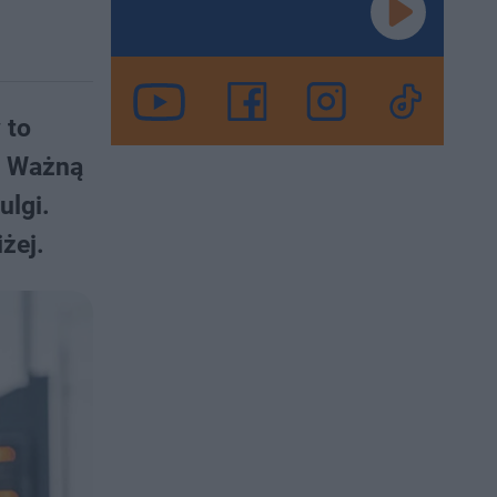
 to
. Ważną
ulgi.
żej.