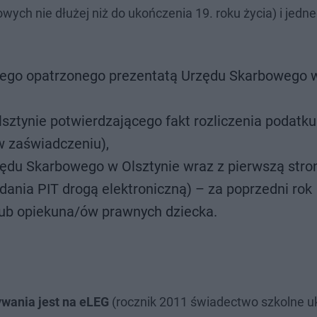
ch nie dłużej niż do ukończenia 19. roku życia) i jedn
owego opatrzonego prezentatą Urzędu Skarbowego 
ztynie potwierdzającego fakt rozliczenia podatku
w zaświadczeniu),
ędu Skarbowego w Olsztynie wraz z pierwszą stro
ania PIT drogą elektroniczną) – za poprzedni rok
lub opiekuna/ów prawnych dziecka.
ywania jest na eLEG
(rocznik 2011 świadectwo szkolne u