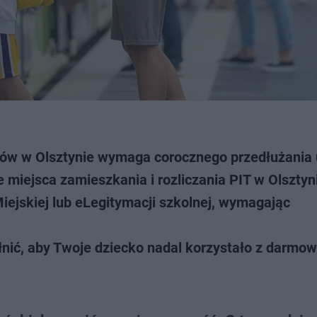
iów w Olsztynie wymaga corocznego przedłużania u
miejsca zamieszkania i rozliczania PIT w Olsztyn
Miejskiej lub eLegitymacji szkolnej, wymagając
łnić, aby Twoje dziecko nadal korzystało z darmo