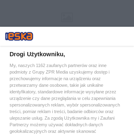
Drogi Użytkowniku,
My, naszych 1162 zaufanych partnerów oraz inne
Żaden utwór zamieszczony w serwisie nie może być powielany i
podmioty z Grupy ZPR Media uzyskujemy dostęp i
rozpowszechniany lub dalej rozpowszechniany w jakikolwiek sposób (w
tym także elektroniczny lub mechaniczny) na jakimkolwiek polu
przechowujemy informacje na urządzeniu oraz
eksploatacji w jakiejkolwiek formie, włącznie z umieszczaniem w
przetwarzamy dane osobowe, takie jak unikalne
Internecie bez pisemnej zgody właściciela praw. Jakiekolwiek użycie lub
identyfikatory, standardowe informacje wysyłane przez
wykorzystanie utworów w całości lub w części z naruszeniem prawa,
tzn. bez właściwej zgody, jest zabronione pod groźbą kary i może być
urządzenie czy dane przeglądania w celu zapewniania
ścigane prawnie.
spersonalizowanych reklam, wybór spersonalizowanych
treści, pomiar reklam i treści, badanie odbiorców oraz
ulepszanie usług. Za zgodą Użytkownika my i Zaufani
Partnerzy możemy używać dokładnych danych
geolokalizacyjnych oraz aktywnie skanować