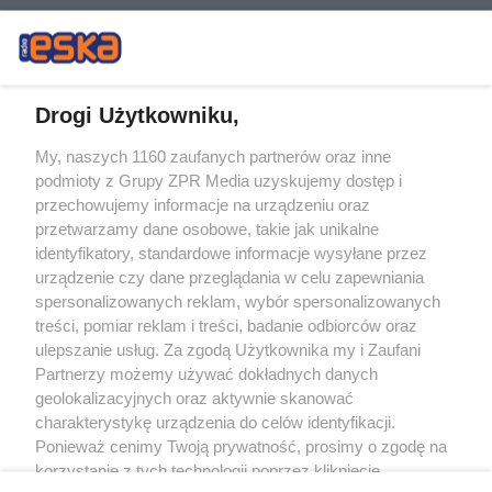
Drogi Użytkowniku,
My, naszych 1160 zaufanych partnerów oraz inne
Żaden utwór zamieszczony w serwisie nie może być powielany i
podmioty z Grupy ZPR Media uzyskujemy dostęp i
rozpowszechniany lub dalej rozpowszechniany w jakikolwiek sposób (w
tym także elektroniczny lub mechaniczny) na jakimkolwiek polu
przechowujemy informacje na urządzeniu oraz
eksploatacji w jakiejkolwiek formie, włącznie z umieszczaniem w Internecie
przetwarzamy dane osobowe, takie jak unikalne
bez pisemnej zgody właściciela praw. Jakiekolwiek użycie lub
wykorzystanie utworów w całości lub w części z naruszeniem prawa, tzn.
identyfikatory, standardowe informacje wysyłane przez
bez właściwej zgody, jest zabronione pod groźbą kary i może być ścigane
urządzenie czy dane przeglądania w celu zapewniania
prawnie.
spersonalizowanych reklam, wybór spersonalizowanych
treści, pomiar reklam i treści, badanie odbiorców oraz
ulepszanie usług. Za zgodą Użytkownika my i Zaufani
Partnerzy możemy używać dokładnych danych
geolokalizacyjnych oraz aktywnie skanować
charakterystykę urządzenia do celów identyfikacji.
O nas
Ponieważ cenimy Twoją prywatność, prosimy o zgodę na
korzystanie z tych technologii poprzez kliknięcie
Informacje prawne