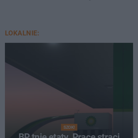
LOKALNIE:
SZOK!
BP tnie etaty. Pracę straci