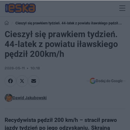
Cieszył się prawkiem tydzień. 44-latek z powiatu iławskiego pędził
200km/h
Cieszył się prawkiem tydzień.
44-latek z powiatu iławskiego
pędził 200km/h
2026-05-11
10:18
Dodaj do Google
Dawid Jakubowski
Recydywista pędził 200 km/h – stracił prawo
jazdy tydzień po jego odzyskaniu. Skrajną