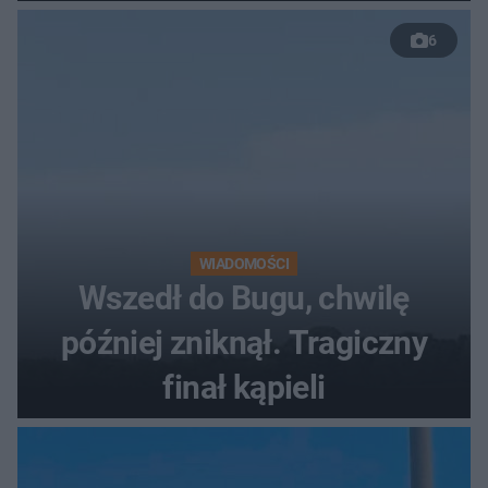
50 %!"
6
WIADOMOŚCI
Wszedł do Bugu, chwilę
później zniknął. Tragiczny
finał kąpieli