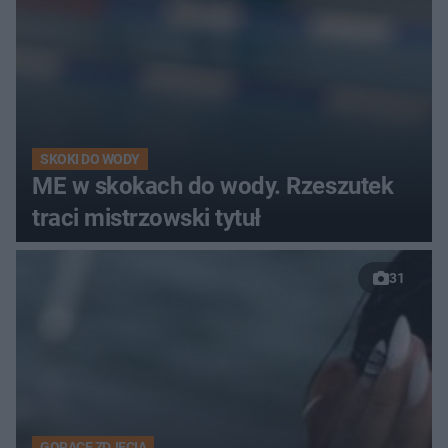
SKOKI DO WODY
ME w skokach do wody. Rzeszutek
traci mistrzowski tytuł
31
GORĄCE ZDJĘCIA