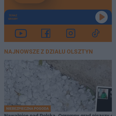
TERAZ
GRAMY
NAJNOWSZE Z DZIAŁU OLSZTYN
NIEBEZPIECZNA POGODA
Nawałnice nad Polską. Ogromny grad niszczy da