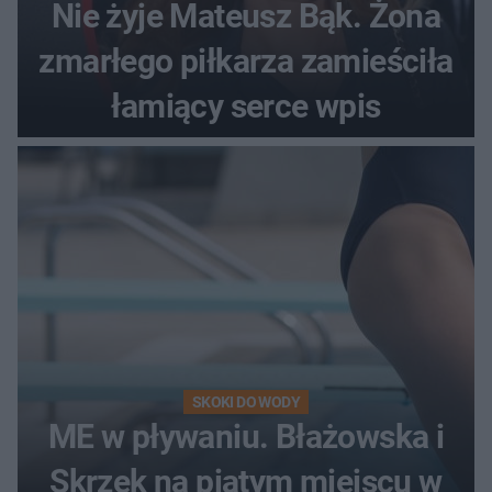
Nie żyje Mateusz Bąk. Żona
zmarłego piłkarza zamieściła
łamiący serce wpis
SKOKI DO WODY
ME w pływaniu. Błażowska i
Skrzek na piątym miejscu w