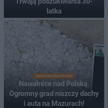
Trwają poszukiwania 30-
latka
NIEBEZPIECZNA POGODA
Nawałnice nad Polską.
Ogromny grad niszczy dachy
i auta na Mazurach!