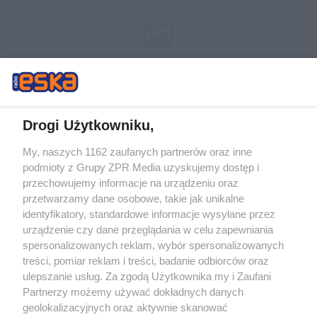
Drogi Użytkowniku,
My, naszych 1162 zaufanych partnerów oraz inne
Żaden utwór zamieszczony w serwisie nie może być powielany i
podmioty z Grupy ZPR Media uzyskujemy dostęp i
rozpowszechniany lub dalej rozpowszechniany w jakikolwiek sposób (w
tym także elektroniczny lub mechaniczny) na jakimkolwiek polu
przechowujemy informacje na urządzeniu oraz
eksploatacji w jakiejkolwiek formie, włącznie z umieszczaniem w Internecie
przetwarzamy dane osobowe, takie jak unikalne
bez pisemnej zgody właściciela praw. Jakiekolwiek użycie lub
wykorzystanie utworów w całości lub w części z naruszeniem prawa, tzn.
identyfikatory, standardowe informacje wysyłane przez
bez właściwej zgody, jest zabronione pod groźbą kary i może być ścigane
urządzenie czy dane przeglądania w celu zapewniania
prawnie.
spersonalizowanych reklam, wybór spersonalizowanych
treści, pomiar reklam i treści, badanie odbiorców oraz
ulepszanie usług. Za zgodą Użytkownika my i Zaufani
Partnerzy możemy używać dokładnych danych
geolokalizacyjnych oraz aktywnie skanować