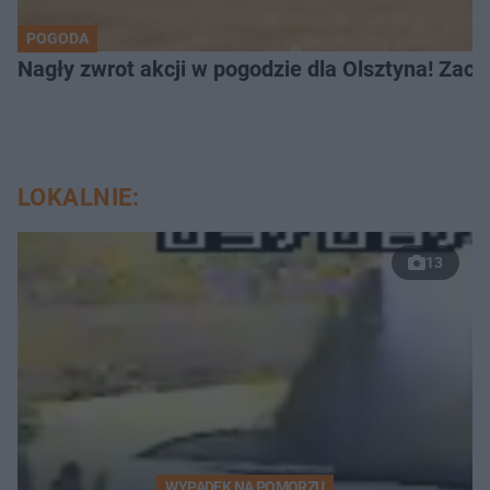
POGODA
Nagły zwrot akcji w pogodzie dla Olsztyna! Zac
LOKALNIE:
13
WYPADEK NA POMORZU